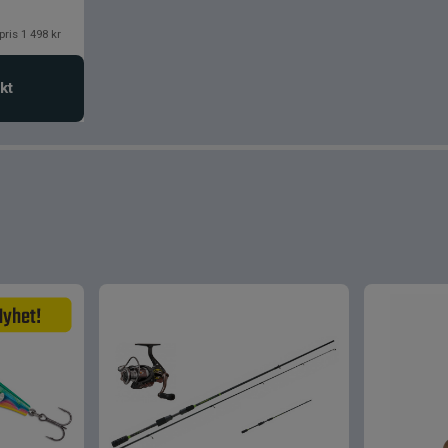
pris 1 498 kr
kt