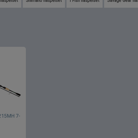
haspelset
Shimano haspelset
I Fish haspelset
Savage Gear ha
215MH 7-