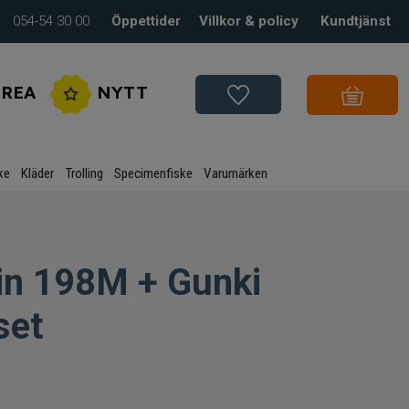
054-54 30 00
Öppettider
Villkor & policy
Kundtjänst
REA
NYTT
ke
Kläder
Trolling
Specimenfiske
Varumärken
in 198M + Gunki
set