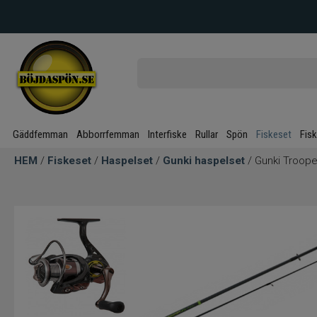
Gäddfemman
Abborrfemman
Interfiske
Rullar
Spön
Fiskeset
Fis
HEM
/
Fiskeset
/
Haspelset
/
Gunki haspelset
/ Gunki Troope