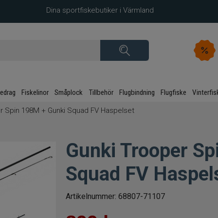
Dina sportfiskebutiker i Värmland
kedrag
Fiskelinor
Småplock
Tillbehör
Flugbindning
Flugfiske
Vinterfis
r Spin 198M + Gunki Squad FV Haspelset
Gunki Trooper Sp
Squad FV Haspel
Artikelnummer:
68807-71107