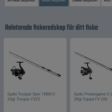
Armada haspelset
Gunki haspelset
Daiwa haspelset
ABU 
Relaterade fiskeredskap för ditt fiske
Gunki Trooper Spin 198M 5-
Gunki Powergame S-
20gr Trooper FV25
28gr Squad FV 200