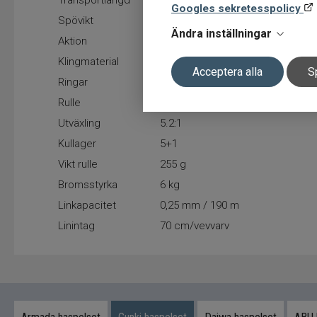
Transportlängd
104 cm
Googles sekretesspolicy
Spövikt
114 g
Ändra inställningar
Aktion
Fast-Regular
Klingmaterial
MI Carbon
Acceptera alla
S
Ringar
SIC
Rulle
Squad FV 200
Utväxling
5.2:1
Kullager
5+1
Vikt rulle
255 g
Bromsstyrka
6 kg
Linkapacitet
0,25 mm / 190 m
Linintag
70 cm/vevvarv