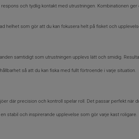
t respons och tydlig kontakt med utrustningen. Kombinationen ger ett
d helhet som gör att du kan fokusera helt på fisket och upplevelse
handen samtidigt som utrustningen upplevs lätt och smidig. Resulta
lbarhet så att du kan fiska med fullt förtroende i varje situation.
öer där precision och kontroll spelar roll. Det passar perfekt när du v
 en stabil och inspirerande upplevelse som gör varje kast roligare.