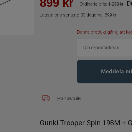
899
kr
D
Ordinarie pris:
1 258 kr
|
Lägsta pris senaste 30 dagarna:
899 kr
Denna produkt går ej att kö
Tyvärr slutsåld
Gunki Trooper Spin 198M + 