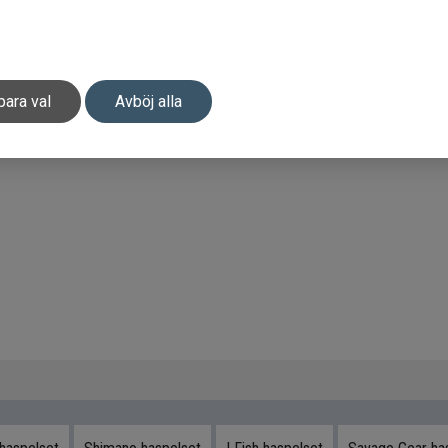
para val
Avböj alla