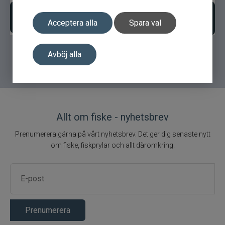
Anpassa produkt
Lägg i varukorgen
Acceptera alla
Spara val
Avböj alla
Allt om fiske - nyhetsbrev
Prenumerera gärna på vårt nyhetsbrev. Det ger dig senaste nytt
om fiske, fiskprylar och allt däromkring.
Prenumerera