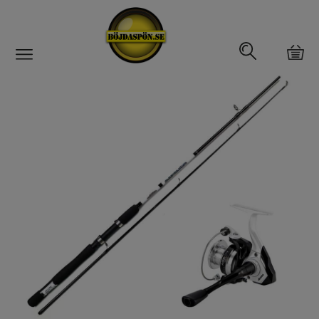
Gäddfemman
Abborrfemman
Interfiske
Rullar
Spön
Fiskeset
Fiskeset för gädda