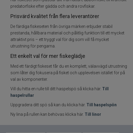
predatorfiske efter gädda och andra rovfiskar.
Haspelset
Prisvärd kvalitet från flera leverantörer
De färdiga fiskeseten från övriga märken erbjuder stabil
Fiskedrag
prestanda, hållbara material och pålitlig funktion till ett mycket
attraktivt pris – ett tryggt val för dig som vill få mycket
Fiskelinor
utrustning för pengarna.
Ett enkelt val för mer fiskeglädje
Småplock
Med ett färdigt fiskeset får du en komplett, välavvägd utrustning
som låter dig fokusera på fisket och upplevelsen istället för på
Tillbehör
val av komponenter.
Flugbindning
Vill du hitta en rulle till ditt haspelspö så klicka här.
Till
haspelrullar
Flugfiske
Uppgradera ditt spö så kan du klicka här.
Till haspelspön
Ny lina på rullen kan behövas klicka här.
Till linor
Vinterfiske