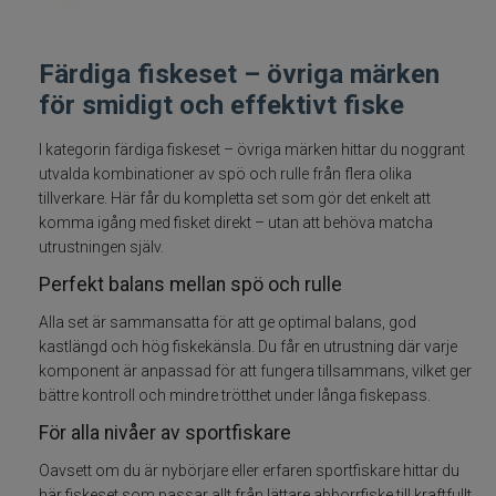
Fiskeset för ädelfisk
Färdiga fiskeset – övriga märken
Fiskeset för abborre
för smidigt och effektivt fiske
Flugfiskeset
I kategorin färdiga fiskeset – övriga märken hittar du noggrant
utvalda kombinationer av spö och rulle från flera olika
tillverkare. Här får du kompletta set som gör det enkelt att
Havsfiskeset
komma igång med fisket direkt – utan att behöva matcha
utrustningen själv.
Trollingset
Perfekt balans mellan spö och rulle
Spinnfiskeset
Alla set är sammansatta för att ge optimal balans, god
kastlängd och hög fiskekänsla. Du får en utrustning där varje
komponent är anpassad för att fungera tillsammans, vilket ger
Vertikalset
bättre kontroll och mindre trötthet under långa fiskepass.
Jerkbaitset
För alla nivåer av sportfiskare
Oavsett om du är nybörjare eller erfaren sportfiskare hittar du
Fiskeset för barn
här fiskeset som passar allt från lättare abborrfiske till kraftfullt