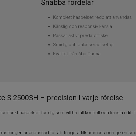
Snabba fördelar
Komplett haspelset redo att användas
Känslig och responsiv känsla
Passar aktivt predatorfiske
Smidig och balanserad setup
Kvalitet från Abu Garcia
ke S 2500SH – precision i varje rörelse
omtänkt haspelset för dig som vill ha full kontroll och känsla i dit
t. Utrustningen är anpassad för att fungera tillsammans och ge en smi