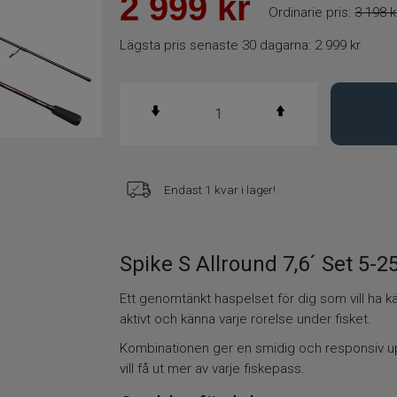
2 999
kr
Ordinarie pris:
3 198 k
Lägsta pris senaste 30 dagarna:
2 999 kr
Endast 1 kvar i lager!
Spike S Allround 7,6´ Set 5-
Ett genomtänkt haspelset för dig som vill ha käns
aktivt och känna varje rörelse under fisket.
Kombinationen ger en smidig och responsiv up
vill få ut mer av varje fiskepass.