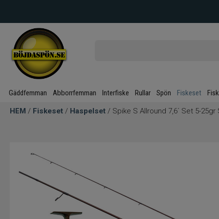
Gäddfemman
Abborrfemman
Interfiske
Rullar
Spön
Fiskeset
Fis
HEM
/
Fiskeset
/
Haspelset
/ Spike S Allround 7,6´ Set 5-25g