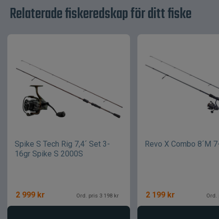
Relaterade fiskeredskap för ditt fiske
Spike S Tech Rig 7,4´ Set 3-
Revo X Combo 8´M 7
16gr Spike S 2000S
2 999
kr
2 199
kr
Ord. pris 3 198 kr
Ord. 