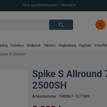
Dina sportfiskebutiker i Värmland
kedrag
Fiskelinor
Småplock
Tillbehör
Flugbindning
Flugfiske
Vinterfis
r Spike S 2500SH
Spike S Allround 
2500SH
Artikelnummer:
1580867-1577389