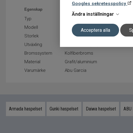
Googles sekretesspolicy
Egenskap
Värde
Ändra inställningar
Typ
Haspelrulle
Modell
Spike S 2500SH
Acceptera alla
S
Storlek
2500
Utväxling
High Speed (SH)
Bromssystem
Kolfiberbroms
Material
Grafit/aluminium
Varumärke
Abu Garcia
Armada haspelset
Gunki haspelset
Daiwa haspelset
ABU 