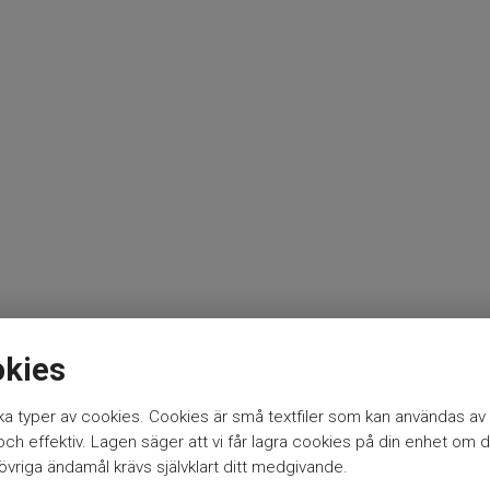
okies
a typer av cookies. Cookies är små textfiler som kan användas av 
h effektiv. Lagen säger att vi får lagra cookies på din enhet om d
vriga ändamål krävs självklart ditt medgivande.