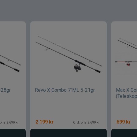
-28gr
Revo X Combo 7´ML 5-21gr
Max X Co
(Teleskop
2 199
kr
699
kr
pris 2 699 kr
Ord. pris 2 699 kr