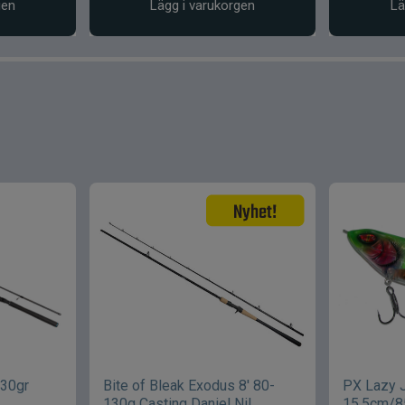
gen
Lägg i varukorgen
Lä
-30gr
Bite of Bleak Exodus 8' 80-
PX Lazy 
130g Casting Daniel Nil
15,5cm/