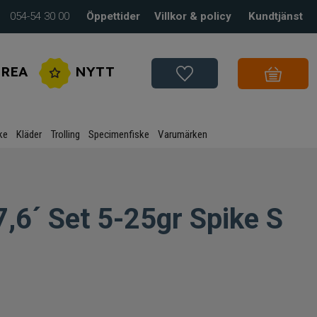
054-54 30 00
Öppettider
Villkor & policy
Kundtjänst
REA
NYTT
ke
Kläder
Trolling
Specimenfiske
Varumärken
7,6´ Set 5-25gr Spike S