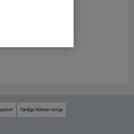
spelset
Färdiga fiskeset övriga