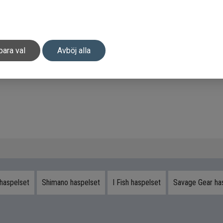
para val
Avböj alla
haspelset
Shimano haspelset
I Fish haspelset
Savage Gear ha