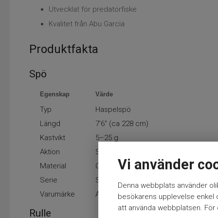
Utvecklat för predatorfiske
Kvalitet från Abu Garcia
Produktfakta
Spö
Egenskap
Värde
Typ
Haspelspö
Längd
7'6" (ca 228 cm)
Kastvikt
5–25 g
Aktion
Snabb
Vi använder co
Material
Grafit/kolfiber
Serie
Spike S
Denna webbplats använder olik
Varumärke
Abu Garcia
besökarens upplevelse enkel oc
att använda webbplatsen. För ö
Rulle