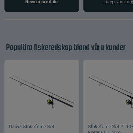
Bevaka produkt
Lägg i varukor
Populära fiskeredskap bland våra kunder
Daiwa Strikeforce Set
Strikeforce Set 7´ 10
Flätlina 0,17mm