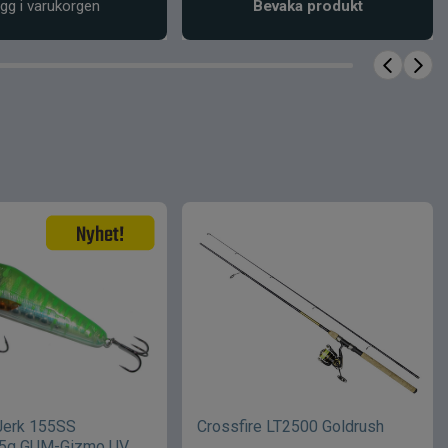
gg i varukorgen
Bevaka produkt
Jerk 155SS
Crossfire LT2500 Goldrush
85g GUM-Gizmo UV