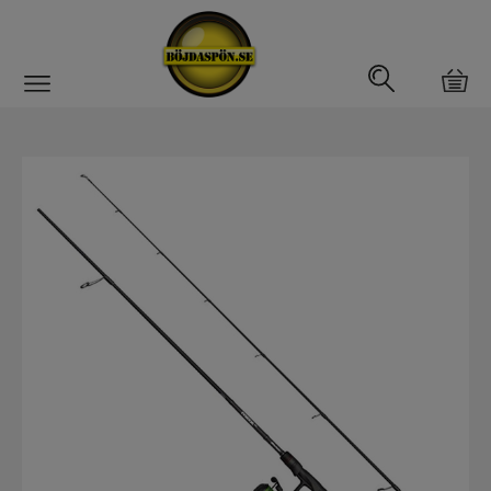
Gäddfemman
Abborrfemman
Interfiske
Rullar
Spön
Fiskeset
Fiskeset för gädda