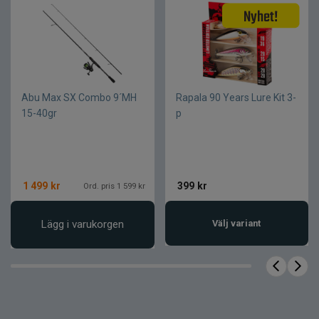
Lättkastad och följsam känsla
Mångsidig utrustning
Pålitlig kvalitet från Abu Garcia
Produktfakta
Abu Max SX Combo 9´MH
Rapala 90 Years Lure Kit 3-
15-40gr
p
Spö
Egenskap
Värde
Typ
Haspelspö
1 499
kr
399
kr
Ord. pris 1 599 kr
Längd
6' (ca 183 cm)
Kastvikt
5–21 g
Lägg i varukorgen
Välj variant
Kraft
ML (Medium Light)
Aktion
Mediumsnabb
Material
Grafit/kolfiber
Varumärke
Abu Garcia
Serie
Max SX