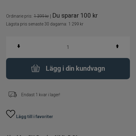
Haspelset
Du sparar
100 kr
|
Ordinarie pris:
1 399 kr
Lägsta pris senaste 30 dagarna:
1 299 kr
Fiskedrag
Fiskelinor
Småplock
Lägg i din kundvagn
Tillbehör
Flugbindning
Endast 1 kvar i lager!
Flugfiske
Lägg till i favoriter
Vinterfiske