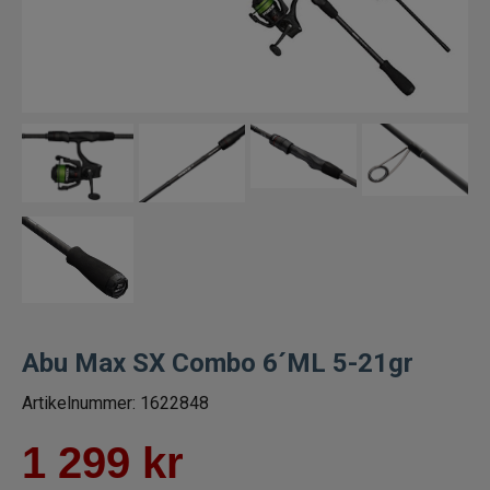
Fiskeset för ädelfisk
Fiskeset för abborre
Flugfiskeset
Havsfiskeset
Trollingset
Spinnfiskeset
Abu Max SX Combo 6´ML 5-21gr
Vertikalset
Artikelnummer:
1622848
Jerkbaitset
1 299
kr
Fiskeset för barn