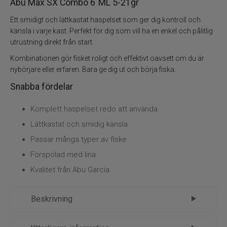
Kläder
Abu Max SX Combo 6´ML 5-21gr
Ett smidigt och lättkastat haspelset som ger dig kontroll och
Trolling
känsla i varje kast. Perfekt för dig som vill ha en enkel och pålitlig
utrustning direkt från start.
Specimenfiske
Kombinationen gör fisket roligt och effektivt oavsett om du är
nybörjare eller erfaren. Bara ge dig ut och börja fiska.
Varumärken
Snabba fördelar
Komplett haspelset redo att använda
Lättkastat och smidig känsla
Passar många typer av fiske
Förspolad med lina
Kvalitet från Abu Garcia
Beskrivning