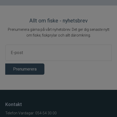
Rulle
Egenskap
Värde
Allt om fiske - nyhetsbrev
Typ
Haspelrulle
Prenumerera gärna på vårt nyhetsbrev. Det ger dig senaste nytt
Modell
Max SX
om fiske, fiskprylar och allt däromkring.
Bromssystem
Frontbroms
Material
Grafit/aluminium
Förspolad
Ja
Varumärke
Abu Garcia
Prenumerera
Lina
Egenskap
Värde
Typ
Flätlina
Montering
Förspolad på rulle
Kontakt
Varumärke
Abu Garcia
Telefon Vardagar: 054-54 30 00