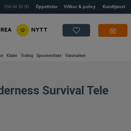
054-54 30 00
Öppettider
Villkor & policy
Kundtjänst
REA
NYTT
ke
Kläder
Trolling
Specimenfiske
Varumärken
derness Survival Tele