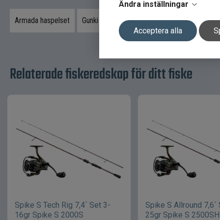
Ändra inställningar
Armada haspelset
Gunki haspelset
Daiwa haspelset
ABU 
Acceptera alla
S
Relaterade fiskeredskap för ditt fiske
Spike S Tech Rig 7,4´ Set 3-
Spike S Allround 7,6´ 
16gr Spike S 2000S
25gr Spike S 2500SH