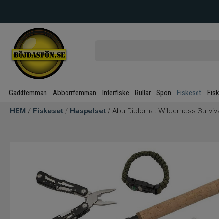
Gäddfemman
Abborrfemman
Interfiske
Rullar
Spön
Fiskeset
Fis
HEM
/
Fiskeset
/
Haspelset
/ Abu Diplomat Wilderness Surviv