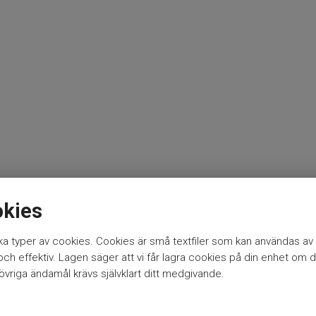
okies
a typer av cookies. Cookies är små textfiler som kan användas av 
l
h effektiv. Lagen säger att vi får lagra cookies på din enhet om d
vriga ändamål krävs självklart ditt medgivande.