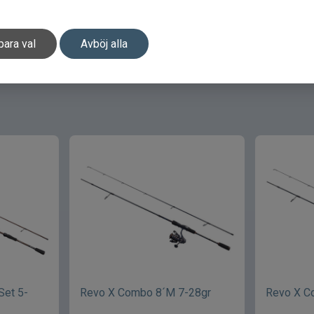
haspelset
Shimano haspelset
I Fish haspelset
Savage Gear ha
para val
Avböj alla
Set 5-
Revo X Combo 8´M 7-28gr
Revo X C