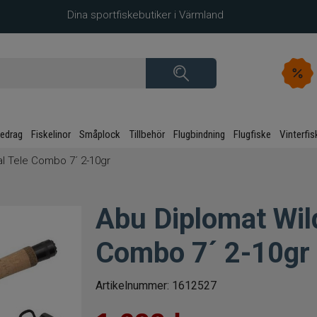
Dina sportfiskebutiker i Värmland
kedrag
Fiskelinor
Småplock
Tillbehör
Flugbindning
Flugfiske
Vinterfis
al Tele Combo 7´ 2-10gr
Abu Diplomat Wil
Combo 7´ 2-10gr
Artikelnummer:
1612527