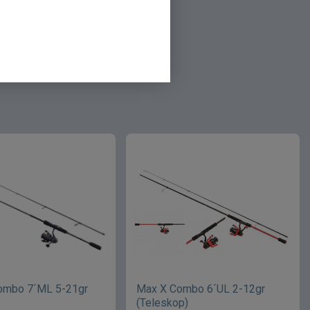
spelset
Färdiga fiskeset övriga
ombo 7´ML 5-21gr
Max X Combo 6´UL 2-12gr
(Teleskop)