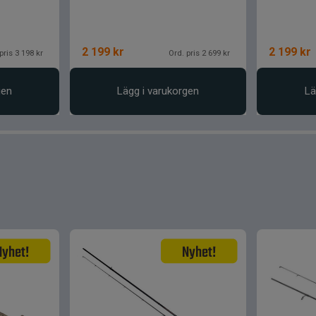
2 199
kr
2 199
kr
pris 3 198 kr
Ord. pris 2 699 kr
gen
Lägg i varukorgen
Lä