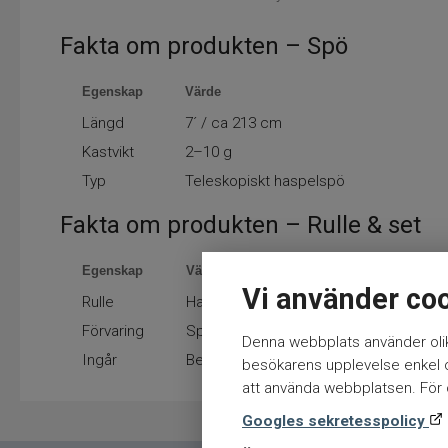
Fakta om produkten – Spö
Egenskap
Värde
Längd
7´ / ca 213 cm
Kastvikt
2–10 g
Typ
Teleskopiskt haspelspö
Fakta om produkten – Rulle & set
Egenskap
Värde
Vi använder co
Rulle
Haspelrulle (ingår)
Förvaring
Spötub
Denna webbplats använder olik
Ingår
Beten, krokar, flöte, multiverktyg, eldstå
besökarens upplevelse enkel oc
att använda webbplatsen. För ö
Googles sekretesspolicy