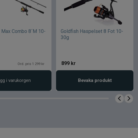
k Max Combo 8´M 10-
Goldfish Haspelset 8 Fot 10-
30g
899
kr
Ord. pris 1 299 kr
gg i varukorgen
Bevaka produkt