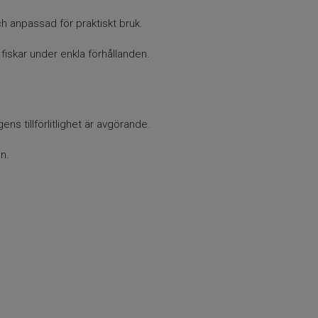
och anpassad för praktiskt bruk.
fiskar under enkla förhållanden.
ns tillförlitlighet är avgörande.
en.