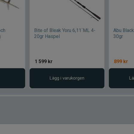
och
Bite of Bleak Yoru 6,11´ML 4-
Abu Blac
g
20gr Haspel
30gr
1 599
kr
899
kr
Lägg i varukorgen
Lä