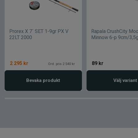
Prorex X 7´ SET 1-9gr PX V
Rapala CrushCity Mo
22LT 2000
Minnow 6-p 9cm/3,5
2 295
kr
89
kr
Ord. pris 2 540 kr
Bevaka produkt
Välj variant