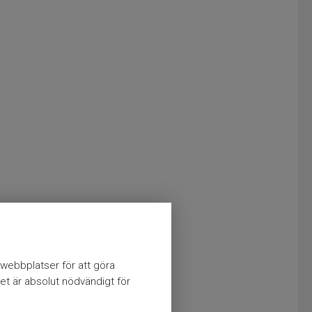
webbplatser för att göra
et är absolut nödvändigt för