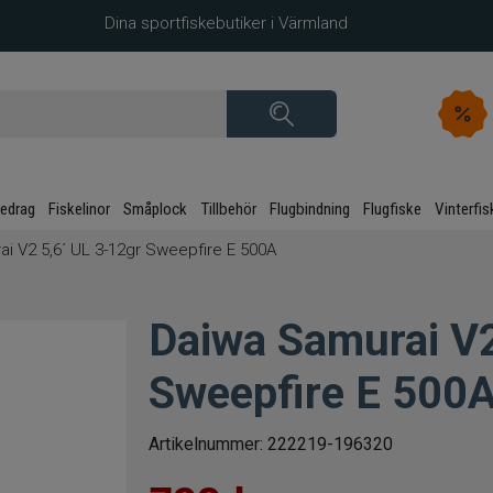
Dina sportfiskebutiker i Värmland
kedrag
Fiskelinor
Småplock
Tillbehör
Flugbindning
Flugfiske
Vinterfis
i V2 5,6´ UL 3-12gr Sweepfire E 500A
Daiwa Samurai V2
Sweepfire E 500
Artikelnummer:
222219-196320