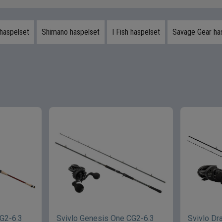
haspelset
Shimano haspelset
I Fish haspelset
Savage Gear ha
G2-6.3
Svivlo Genesis One CG2-6.3
Svivlo Dr