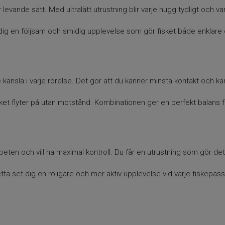
r levande sätt. Med ultralätt utrustning blir varje hugg tydligt och va
dig en följsam och smidig upplevelse som gör fisket både enklar
känsla i varje rörelse. Det gör att du känner minsta kontakt och kan
et flyter på utan motstånd. Kombinationen ger en perfekt balans för
ten och vill ha maximal kontroll. Du får en utrustning som gör det e
tta set dig en roligare och mer aktiv upplevelse vid varje fiskepass