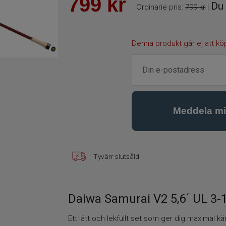
799
kr
Du 
Ordinarie pris:
799 kr
|
Denna produkt går ej att kö
Tyvärr slutsåld
Daiwa Samurai V2 5,6´ UL 3-
Ett lätt och lekfullt set som ger dig maximal käns