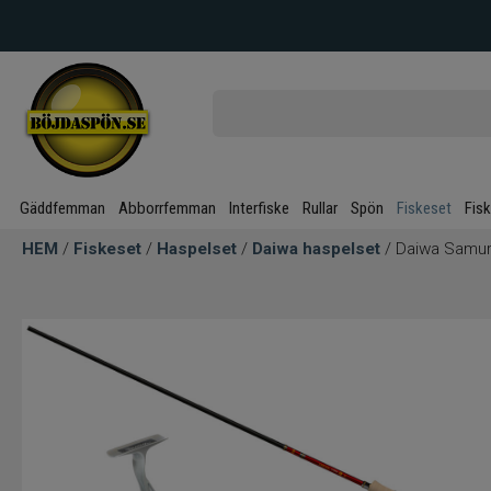
Gäddfemman
Abborrfemman
Interfiske
Rullar
Spön
Fiskeset
Fis
HEM
/
Fiskeset
/
Haspelset
/
Daiwa haspelset
/ Daiwa Samura