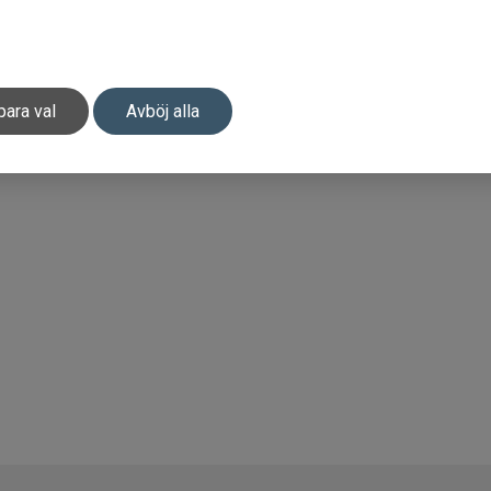
para val
Avböj alla