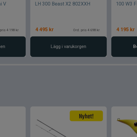
i V
LH 300 Beast X2 802XXH
100 W3 F
4 495
kr
4 195
kr
pris 4 198 kr
Ord. pris 4 698 kr
gen
Lägg i varukorgen
B