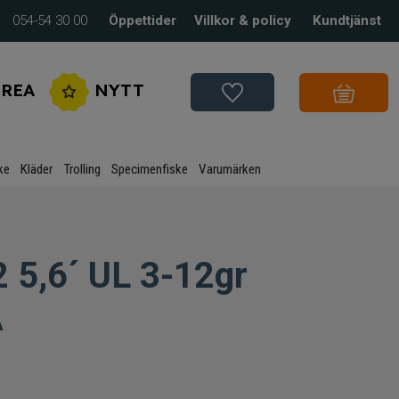
054-54 30 00
Öppettider
Villkor & policy
Kundtjänst
REA
NYTT
ke
Kläder
Trolling
Specimenfiske
Varumärken
 5,6´ UL 3-12gr
A