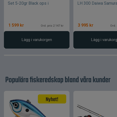
Set 5-20gr Black ops i
LH 300 Daiwa Samura
1 599
kr
3 995
kr
Ord. pris 2 147 kr
Ord. 
Lägg i varukorgen
Lägg i varukor
Populära fiskeredskap bland våra kunder