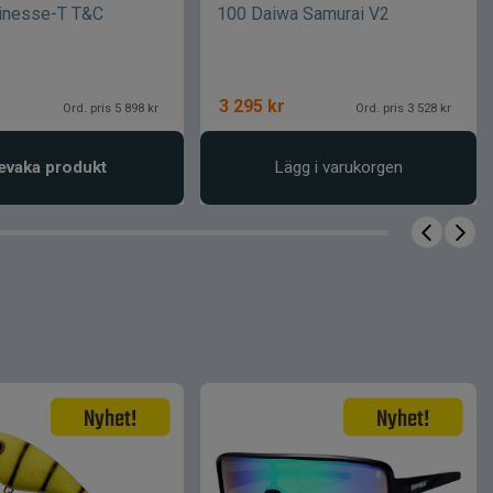
inesse-T T&C
100 Daiwa Samurai V2
3 295
kr
Ord. pris 5 898 kr
Ord. pris 3 528 kr
evaka produkt
Lägg i varukorgen