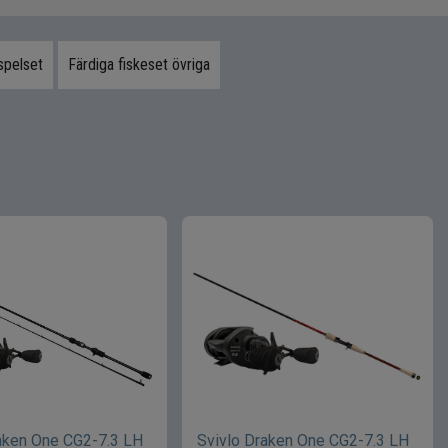
spelset
Färdiga fiskeset övriga
aken One CG2-7.3 LH
Svivlo Draken One CG2-7.3 LH