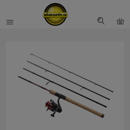
Gäddfemman
Abborrfemman
Interfiske
Rullar
Spön
Fiskeset
Fiskeset för gädda
Fiskeset för ädelfisk