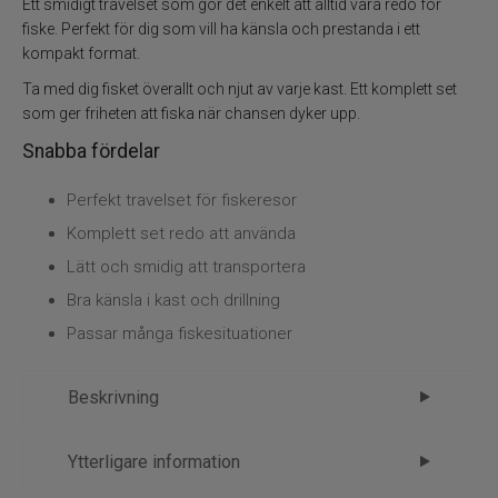
Ett smidigt travelset som gör det enkelt att alltid vara redo för
fiske. Perfekt för dig som vill ha känsla och prestanda i ett
kompakt format.
Specimenfiske
Ta med dig fisket överallt och njut av varje kast. Ett komplett set
Varumärken
som ger friheten att fiska när chansen dyker upp.
Snabba fördelar
Perfekt travelset för fiskeresor
Komplett set redo att använda
Lätt och smidig att transportera
Bra känsla i kast och drillning
Passar många fiskesituationer
Beskrivning
ABU Diplomat V2 704ML Combo 5-21gr
Ytterligare information
4-del Haspel – friheten att fiska