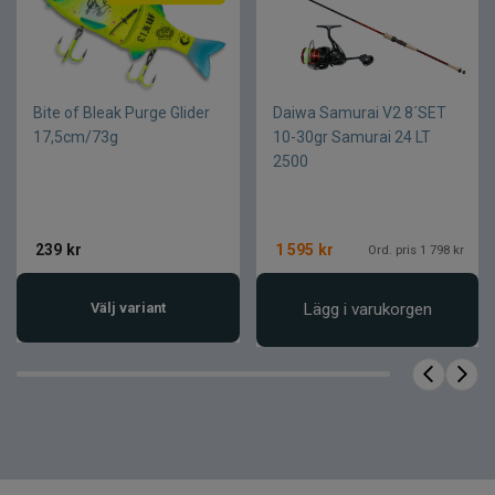
Passar många fiskesituationer
Perfekt för spontant fiske
Produktfakta
Bite of Bleak Purge Glider
Daiwa Samurai V2 8´SET
17,5cm/73g
10-30gr Samurai 24 LT
Spö
2500
Egenskap
Värde
Serie
Diplomat V2
239
kr
1 595
kr
Ord. pris 1 798 kr
Längd
7 fot (ca 213 cm)
Kastvikt
5–21 g
Välj variant
Lägg i varukorgen
Antal delar
4-delat
Transportlängd
ca 69 cm
Klinga
24T carbon
Spöringar
Rostfritt stål (LTS)
Rullfäste
Abu Garcia WFS
Handtag
Kork