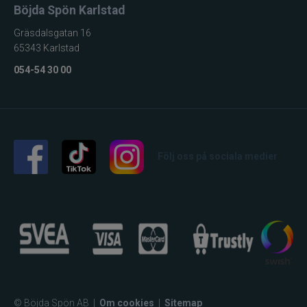
Böjda Spön Karlstad
Gräsdalsgatan 16
65343 Karlstad
054-54 30 00
Följ oss på sociala medier
© Böjda Spön AB
|
Om cookies
|
Sitemap