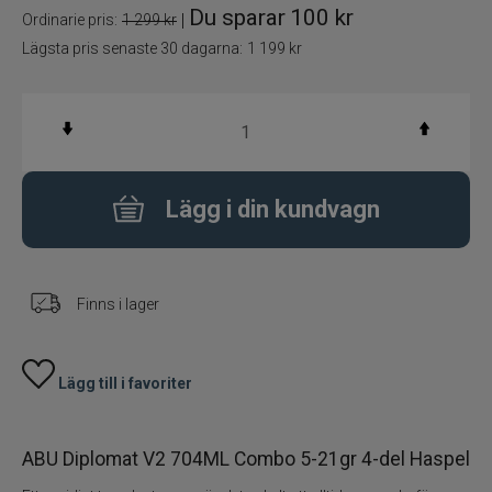
Du sparar
100 kr
|
Ordinarie pris:
1 299 kr
Fiskedrag
Lägsta pris senaste 30 dagarna:
1 199 kr
Fiskelinor
Småplock
Lägg i din kundvagn
Tillbehör
Flugbindning
Finns i lager
Flugfiske
Vinterfiske
Lägg till i favoriter
Kläder
ABU Diplomat V2 704ML Combo 5-21gr 4-del Haspel
Trolling