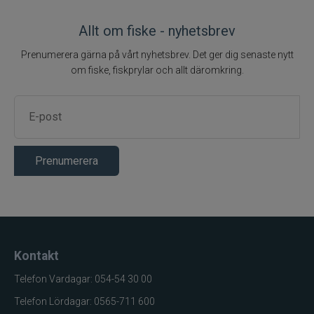
Produktkategori
Haspelspö
Allt om fiske - nyhetsbrev
Varumärke
Abu Garcia
Prenumerera gärna på vårt nyhetsbrev. Det ger dig senaste nytt
Rulle
om fiske, fiskprylar och allt däromkring.
Egenskap
Värde
Typ
Haspelrulle
Utväxling
5,2:1
Förspolad
Ja
Prenumerera
Varumärke
Abu Garcia
Lina
Egenskap
Värde
Typ
Fiskelina
Kontakt
Förspolad
Ja
Telefon Vardagar: 054-54 30 00
Produktkategori
Fiskelina
Telefon Lördagar: 0565-711 600