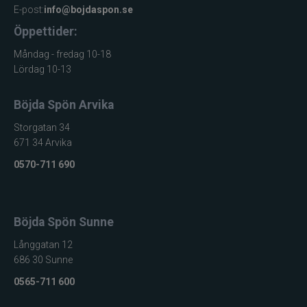
Övrigt
E-post:
info@bojdaspon.se
Öppettider:
Egenskap
Värde
Spöväska med
Måndag - fredag 10-18
Förvaring
plats för rulle
Lördag 10-13
Komplett
Settyp
haspelset
Böjda Spön Arvika
Primärt
Lättare
Storgatan 34
användningsområde
allroundfiske
671 34 Arvika
0570-711 690
Böjda Spön Sunne
Långgatan 12
686 30 Sunne
0565-711 600