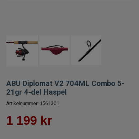
Fiskeset för abborre
Flugfiskeset
Havsfiskeset
Trollingset
Spinnfiskeset
ABU Diplomat V2 704ML Combo 5-
Vertikalset
21gr 4-del Haspel
Artikelnummer:
1561301
Jerkbaitset
1 199
kr
Fiskeset för barn
Haspelset