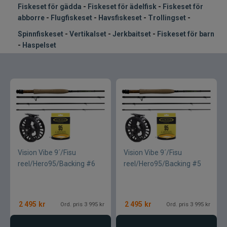
Fiskeset för gädda
-
Fiskeset för ädelfisk
-
Fiskeset för
abborre
-
Flugfiskeset
-
Havsfiskeset
-
Trollingset
-
Spinnfiskeset
-
Vertikalset
-
Jerkbaitset
-
Fiskeset för barn
-
Haspelset
Vision Vibe 9´/Fisu
Vision Vibe 9´/Fisu
reel/Hero95/Backing #6
reel/Hero95/Backing #5
2 495
kr
2 495
kr
Ord. pris 3 995 kr
Ord. pris 3 995 kr