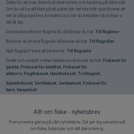
Detta för att man ibland vill skarva tafs och backing på olika sätt.
Om du vill ha allt klart på ett paket där det inte står specificerat att
det är påspolad lina, kontakta oss när du beställer så ordnar vi
det åt dig.
Du kanske behöver fluglina till, då klickar du här.
Till fluglinor
Behöver du en bra flugrulle så klickar du här.
Till flugrullar
Nytt flugspö? bara att klicka här.
Till flugspön
Direkt och snabbt mellan länkarna så klickar du här.
Fiskeset för
gädda
,
Fiskeset för ädelfisk
,
Fiskeset för
abborre
,
Flugfiskeset
,
Havsfiskeset
,
Trollingset
,
Spinnfiskeset
,
Vertikalset
,
Jerkbaitset
,
Fiskeset för
barn
,
Haspelset
Allt om fiske - nyhetsbrev
Prenumerera gärna på vårt nyhetsbrev. Det ger dig senaste nytt
om fiske, fiskprylar och allt däromkring.