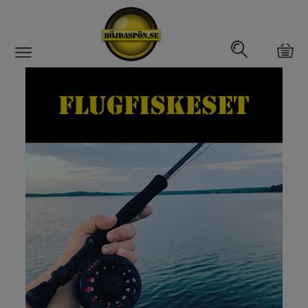
Gäddfemman
Abborrfemman
Interfiske
Rullar
Spön
Fiskeset
Fiskedrag