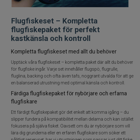
Fiskelinor
Flugfiskeset – Kompletta
Småplock
flugfiskepaket för perfekt
kastkänsla och kontroll
Tillbehör
Kompletta flugfiskeset med allt du behöver
Flugbindning
Upptäck våra flugfiskeset – kompletta paket där allt du behöver
för flugfiske ingår. Varje set innehåller flugspö, flugrulle,
Flugfiske
fluglina, backing och ofta även tafs, noggrant utvalda för att ge
en balanserad utrustning med optimal känsla och kontroll.
Vinterfiske
Färdiga flugfiskepaket för nybörjare och erfarna
flugfiskare
Kläder
Ett färdigt flugfiskepaket gör det enkelt att komma igång – du
slipper fundera på kompatibilitet mellan delarna och kan istället
Trolling
fokusera på själva fisket. Oavsett om du är nybörjare som vill
lära dig grunderna eller en erfaren flugfiskare som söker ett
Specimenfiske
pålitligt reservset, har vi utrustningen som passar just ditt fiske.