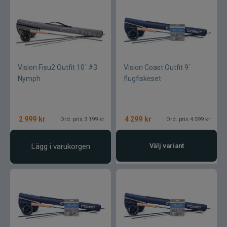
Vision Fisu2 Outfit 10´ #3
Vision Coast Outfit 9´
Nymph
flugfiskeset
2 999
kr
4 299
kr
Ord. pris 3 199 kr
Ord. pris 4 599 kr
Lägg i varukorgen
Välj variant