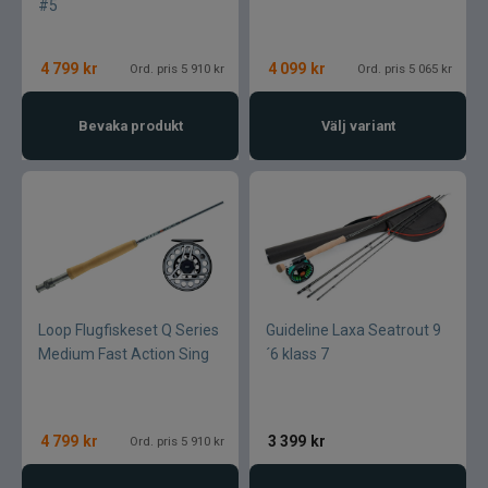
#5
4 799
kr
4 099
kr
Ord. pris 5 910 kr
Ord. pris 5 065 kr
Bevaka produkt
Välj variant
Loop Flugfiskeset Q Series
Guideline Laxa Seatrout 9
Medium Fast Action Sing
´6 klass 7
4 799
kr
3 399
kr
Ord. pris 5 910 kr