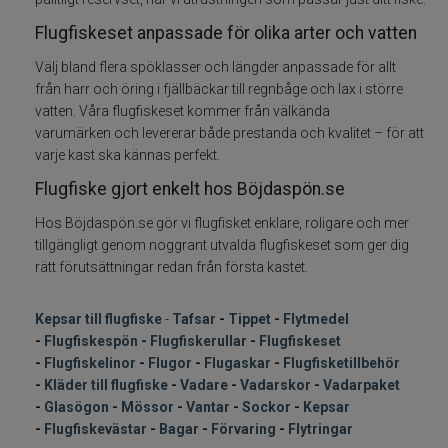
Flugfiskeset anpassade för olika arter och vatten
Varumärken
Välj bland flera spöklasser och längder anpassade för allt
från harr och öring i fjällbäckar till regnbåge och lax i större
vatten. Våra flugfiskeset kommer från välkända
varumärken och levererar både prestanda och kvalitet – för att
varje kast ska kännas perfekt.
Flugfiske gjort enkelt hos Böjdaspön.se
Hos Böjdaspön.se gör vi flugfisket enklare, roligare och mer
tillgängligt genom noggrant utvalda flugfiskeset som ger dig
rätt förutsättningar redan från första kastet.
Kepsar till flugfiske
-
Tafsar
-
Tippet
-
Flytmedel
-
Flugfiskespön
-
Flugfiskerullar
-
Flugfiskeset
-
Flugfiskelinor
-
Flugor
-
Flugaskar
-
Flugfisketillbehör
-
Kläder till flugfiske
-
Vadare
-
Vadarskor
-
Vadarpaket
-
Glasögon
-
Mössor
-
Vantar
-
Sockor
-
Kepsar
-
Flugfiskevästar
-
Bagar
-
Förvaring
-
Flytringar