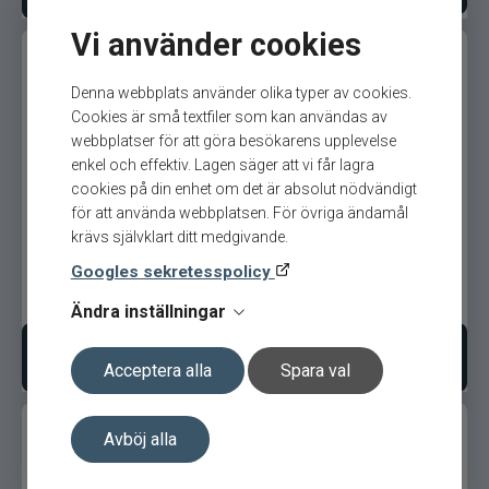
Vi använder cookies
Denna webbplats använder olika typer av cookies.
Cookies är små textfiler som kan användas av
webbplatser för att göra besökarens upplevelse
enkel och effektiv. Lagen säger att vi får lagra
cookies på din enhet om det är absolut nödvändigt
Orvis Encounter klass 5
Loop Q Series Medium
för att använda webbplatsen. För övriga ändamål
Fast Action Single-Hand 9'
krävs självklart ditt medgivande.
#6
Googles sekretesspolicy
3 399
kr
4 099
kr
Ord. pris 5 065 kr
Ändra inställningar
Bevaka produkt
Bevaka produkt
Acceptera alla
Spara val
Avböj alla