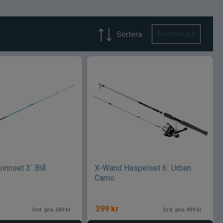
Sortera på
Sortera
innset 3´ Blå
X-Wand Haspelset 6´ Urban
Camo
399
kr
Ord. pris 349 kr
Ord. pris 499 kr