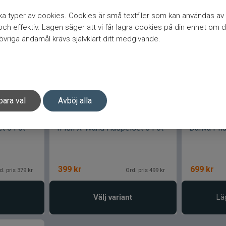
a typer av cookies. Cookies är små textfiler som kan användas av 
h effektiv. Lagen säger att vi får lagra cookies på din enhet om d
vriga ändamål krävs självklart ditt medgivande.
para val
Avböj alla
t 5 Fot
IFish X-Wand Haspelset 6 Fot
Daiwa Pha
399
kr
699
kr
d. pris 379 kr
Ord. pris 499 kr
Välj variant
Lä