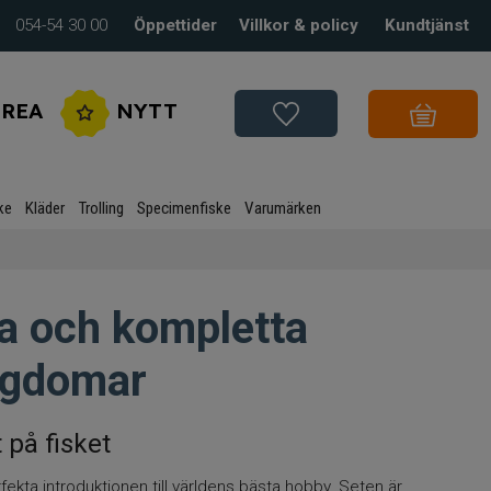
054-54 30 00
Öppettider
Villkor & policy
Kundtjänst
REA
NYTT
ke
Kläder
Trolling
Specimenfiske
Varumärken
la och kompletta
ungdomar
 på fisket
ekta introduktionen till världens bästa hobby. Seten är