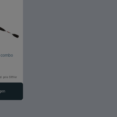
l combo
d. pris 599 kr
gen