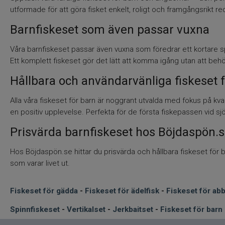
utformade för att göra fisket enkelt, roligt och framgångsrikt re
Barnfiskeset som även passar vuxna
Våra barnfiskeset passar även vuxna som föredrar ett kortare spö
Ett komplett fiskeset gör det lätt att komma igång utan att beh
Hållbara och användarvänliga fiskeset 
Alla våra fiskeset för barn är noggrant utvalda med fokus på kvali
en positiv upplevelse. Perfekta för de första fiskepassen vid s
Prisvärda barnfiskeset hos Böjdaspön.
Hos Böjdaspön.se hittar du prisvärda och hållbara fiskeset för b
som varar livet ut.
Fiskeset för gädda
-
Fiskeset för ädelfisk
-
Fiskeset för ab
Spinnfiskeset
-
Vertikalset
-
Jerkbaitset
-
Fiskeset för barn