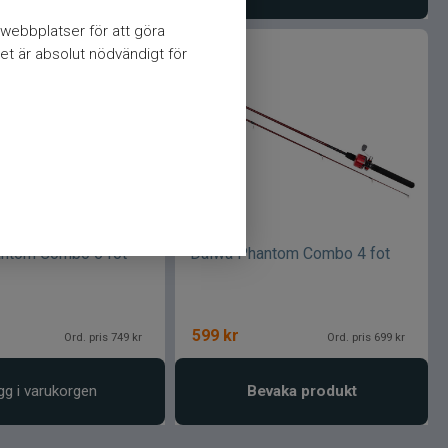
webbplatser för att göra
et är absolut nödvändigt för
ntom Combo 6 fot
Daiwa Phantom Combo 4 fot
599
kr
Ord. pris 749 kr
Ord. pris 699 kr
gg i varukorgen
Bevaka produkt