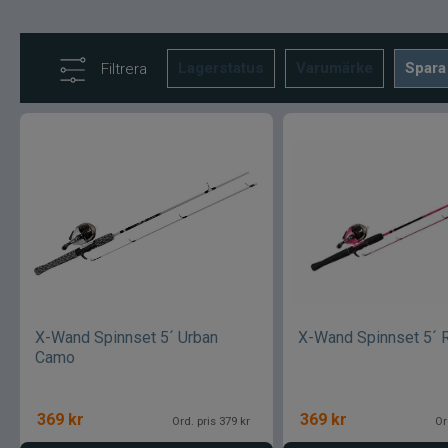
Lagerstatus
Varumärke
Spara
Filtrera
X-Wand Spinnset 5´ Urban
X-Wand Spinnset 5´ 
Camo
369
kr
369
kr
Ord. pris 379 kr
Or