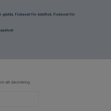
ör gädda
,
Fiskeset för ädelfisk
,
Fiskeset för
spelset
ch allt däromkring.