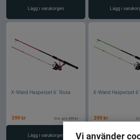
Lägg i varukorgen
Lägg i varukor
X-Wand Haspelset 6´ Rosa
X-Wand Haspelset 6´
399
kr
399
kr
Ord. pris 499 kr
Or
Vi använder co
Lägg i varukorgen
Bevaka prod