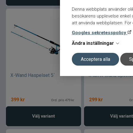
Denna webbplats använder olik
besökarens upplevelse enkel oc
att använda webbplatsen. För ö
Googles sekretesspolicy
Ändra inställningar
Acceptera alla
S
X-Wand Haspelset 5´
IFish X-Wand Spinnse
399
kr
299
kr
Ord. pris 479 kr
Or
Välj variant
Välj variant