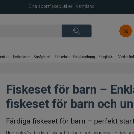
Dina sportfiskebutiker i Värmland
kedrag
Fiskelinor
Småplock
Tillbehör
Flugbindning
Flugfiske
Vinterfis
Fiskeset för barn – Enk
fiskeset för barn och 
Färdiga fiskeset för barn – perfekt start
Upptäck våra färdiga fiskeset för barn och ungdomar – den perf