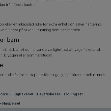
dan från första kastet.
 eller en inkapslad rulle för extra enkel och säker hantering.
öva fundera på vilken utrustning som passar bäst.
för barn
tet, hållbarhet och användarvänlighet, så att varje fisketur blir
jön, bryggan eller sommarstugan.
se
arn i alla åldrar – skapade för att ge glädje, lärande och minnen
borre
-
Flugfiskeset
-
Havsfiskeset
-
Trollingset
-
-
Haspelset