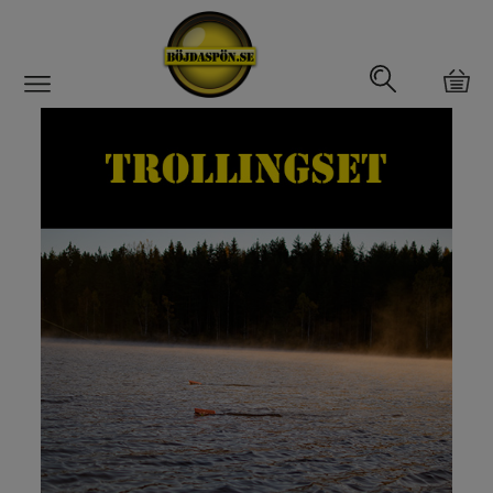
Gäddfemman
Abborrfemman
Interfiske
Rullar
Spön
Fiskeset
Fiskeset för gädda