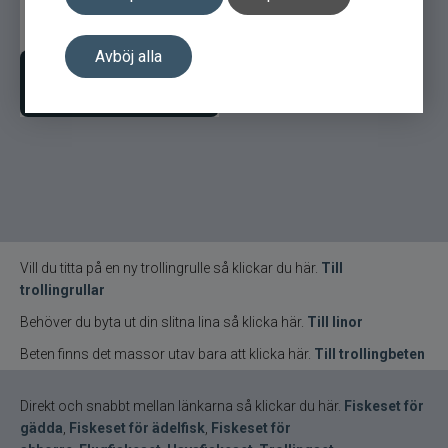
799
kr
Avböj alla
Lägg i varukorgen
Vill du titta på en ny trollingrulle så klickar du här.
Till
trollingrullar
Behöver du byta ut din slitna lina så klicka här.
Till linor
Beten finns det massor utav bara att klicka här.
Till trollingbeten
Direkt och snabbt mellan länkarna så klickar du här.
Fiskeset för
gädda
,
Fiskeset för ädelfisk
,
Fiskeset för