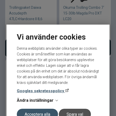
Trollingpaket Daiwa
Okuma Trolling Combo 7´
Accudepth
15-30lb Magda Pro DXT
47LC+Hardcore II 8,6
LC20
1 399
kr
899
kr
Ord. pris 2 098 kr
Ord. pris 1 199 kr
Vi använder cookies
Lägg i varukorgen
Bevaka produkt
Denna webbplats använder olika typer av cookies.
Cookies är små textfiler som kan användas av
webbplatser för att göra besökarens upplevelse
enkel och effektiv. Lagen säger att vi får lagra
cookies på din enhet om det är absolut nödvändigt
för att använda webbplatsen. För övriga ändamål
krävs självklart ditt medgivande.
Googles sekretesspolicy
Daiwa Sensor Trolling
Ändra inställningar
Combo 7´ 27LWLC
Acceptera alla
Spara val