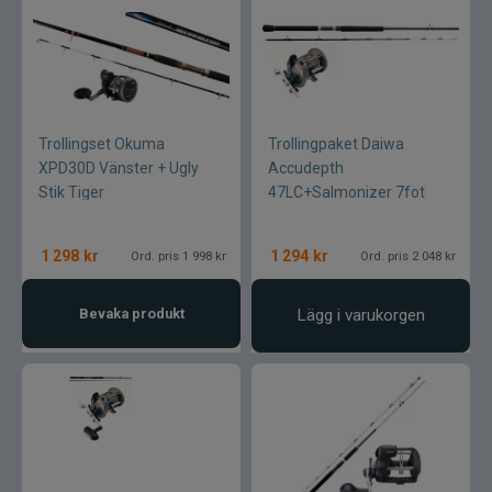
Kläder
Trolling
Specimenfiske
Trollingset Okuma
Trollingpaket Daiwa
XPD30D Vänster + Ugly
Accudepth
Varumärken
Stik Tiger
47LC+Salmonizer 7fot
1 298
kr
1 294
kr
Ord. pris 1 998 kr
Ord. pris 2 048 kr
Bevaka produkt
Lägg i varukorgen