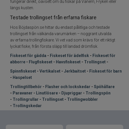
fungerar direkt, oavsett om du fiskar på Vänern, Fryken eller
längs kusten.
Haspelset
Testade trollingset från erfarna fiskare
Fiskedrag
Hos Böjdaspön.se hittar du endast pålitliga och testade
trollingset från välkända varumärken – noggrant utvalda
av erfarna trollingfiskare. Vi vet vad som krävs för ett riktigt
Fiskelinor
lyckat fiske, från första släpp till landad drömfisk.
Fiskeset för gädda
-
Fiskeset för ädelfisk
-
Fiskeset för
Småplock
abborre
-
Flugfiskeset
-
Havsfiskeset
-
Trollingset
-
Tillbehör
Spinnfiskeset
-
Vertikalset
-
Jerkbaitset
-
Fiskeset för barn
-
Haspelset
Flugbindning
Trollingtillbehör
-
Flasher och lockskeda
r
-
Spöhållare
-
Paravaner
-
Linutlösare
-
Djupriggar
-
Trollingspön
-
Trollingrullar
-
Trollingset
-
Trollingwobbler
Flugfiske
-
Trollingskedar
Vinterfiske