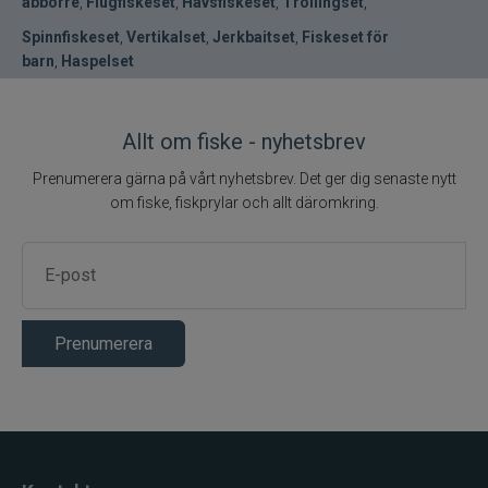
abborre
,
Flugfiskeset
,
Havsfiskeset
,
Trollingset
,
Spinnfiskeset
,
Vertikalset
,
Jerkbaitset
,
Fiskeset för
barn
,
Haspelset
Allt om fiske - nyhetsbrev
Prenumerera gärna på vårt nyhetsbrev. Det ger dig senaste nytt
om fiske, fiskprylar och allt däromkring.
Prenumerera