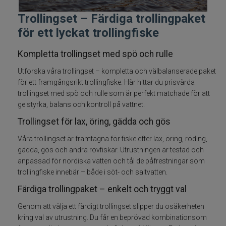
Trollingset – Färdiga trollingpaket
Fiskeset för ädelfisk
för ett lyckat trollingfiske
Fiskeset för abborre
Kompletta trollingset med spö och rulle
Flugfiskeset
Utforska våra trollingset – kompletta och välbalanserade paket
för ett framgångsrikt trollingfiske. Här hittar du prisvärda
Havsfiskeset
trollingset med spö och rulle som är perfekt matchade för att
ge styrka, balans och kontroll på vattnet.
Trollingset
Trollingset för lax, öring, gädda och gös
Våra trollingset är framtagna för fiske efter lax, öring, röding,
Spinnfiskeset
gädda, gös och andra rovfiskar. Utrustningen är testad och
anpassad för nordiska vatten och tål de påfrestningar som
Vertikalset
trollingfiske innebär – både i söt- och saltvatten.
Färdiga trollingpaket – enkelt och tryggt val
Jerkbaitset
Genom att välja ett färdigt trollingset slipper du osäkerheten
kring val av utrustning. Du får en beprövad kombinationsom
Fiskeset för barn