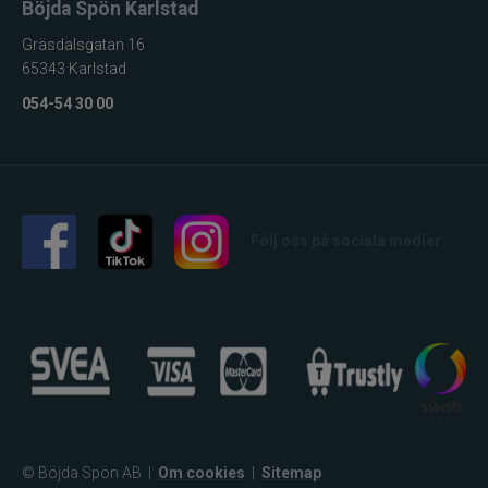
Böjda Spön Karlstad
Gräsdalsgatan 16
65343 Karlstad
054-54 30 00
Följ oss på sociala medier
© Böjda Spön AB
|
Om cookies
|
Sitemap