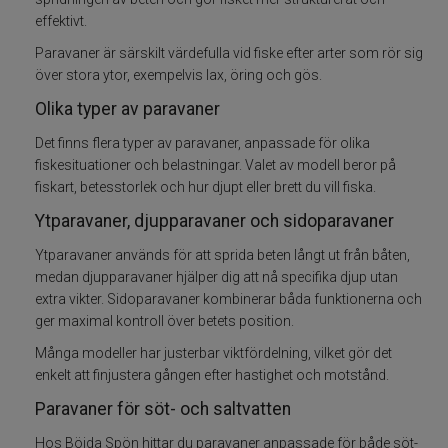
effektivt.
Flasher och lockskedar
Paravaner är särskilt värdefulla vid fiske efter arter som rör sig
över stora ytor, exempelvis lax, öring och gös.
Spöhållare
Olika typer av paravaner
Det finns flera typer av paravaner, anpassade för olika
Paravaner
fiskesituationer och belastningar. Valet av modell beror på
fiskart, betesstorlek och hur djupt eller brett du vill fiska.
Linutlösare
Ytparavaner, djupparavaner och sidoparavaner
Djupriggar mm
Ytparavaner används för att sprida beten långt ut från båten,
medan djupparavaner hjälper dig att nå specifika djup utan
Specimenfiske
extra vikter. Sidoparavaner kombinerar båda funktionerna och
ger maximal kontroll över betets position.
Varumärken
Många modeller har justerbar viktfördelning, vilket gör det
enkelt att finjustera gången efter hastighet och motstånd.
Paravaner för söt- och saltvatten
Hos Böjda Spön hittar du paravaner anpassade för både söt-