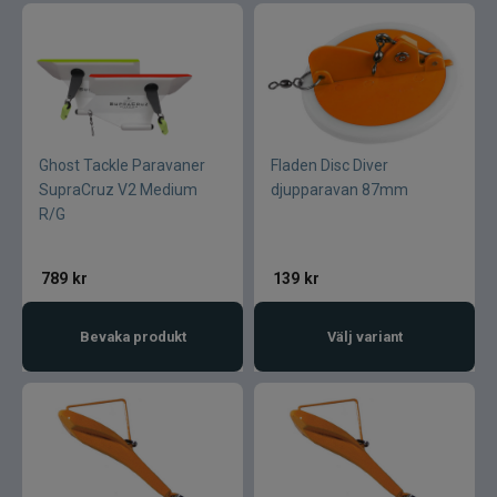
Ghost Tackle Paravaner
Fladen Disc Diver
SupraCruz V2 Medium
djupparavan 87mm
R/G
789
kr
139
kr
Bevaka produkt
Välj variant