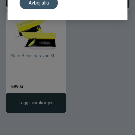
Avböj alla
Black Beast paravan XL
699
kr
Lägg i varukorgen