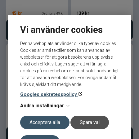
45
kr
139
kr
Ord. pris 49 kr
Vi använder cookies
Lägg i varukorgen
Bevaka produkt
Denna webbplats använder olika typer av cookies.
Cookies är små textfiler som kan användas av
webbplatser för att göra besökarens upplevelse
enkel och effektiv. Lagen säger att vi får lagra
cookies på din enhet om det är absolut nödvändigt
för att använda webbplatsen. För övriga ändamål
krävs självklart ditt medgivande.
Dipsy Diver 87mm Meta
Black Beast Spöparavaner
Googles sekretesspolicy
Medium
Ändra inställningar
139
kr
599
kr
Acceptera alla
Spara val
Bevaka produkt
Lägg i varukorgen