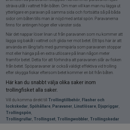
sträva utåt i vattnet från båten. Om man vill kan man nu lägga ut
ytterligare en paravan på samma sida och fortsätta så på båda
sidor om båten tills man är nöjd med antal spön. Paravanerna
finns för antingen höger eller vänster sida.
När det nappar löser linan ut från paravanen som nu kommer att
lägga sig bakåt i vattnet och glida ner mot betet. Ett tips här är att
använda en lång tafs med gummipärla som paravanen stoppar
mot eller hänga på en extra utlösare på linan någon meter
framför betet. Detta för att förhindra att paravanen slår av fisken
från betet. Spöparavaner är också väldigt effektiva vid trolling
efter skygga fiskar eftersom betet kommer en bit från båten.
Här kan du snabbt välja olika saker inom
trollingfisket alla saker.
Vill du komma direkt till
Trollingtillbehör
,
Flasher och
lockskedar
,
Spöhållare
,
Paravaner
,
Linutlösare
,
Djupriggar
,
Trollingspön
,
Trollingrullar
,
Trollingset
,
Trollingwobbler
,
Trollingskedar