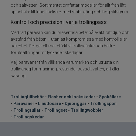
och saltvatten. Sortimentet omfattar modeller för allt från lätt
spinnfiske till tungt laxfiske, med stabil gång och hög slitstyrka.
Kontroll och precision i varje trollingpass
Med rätt paravan kan du presentera betet på exakt rätt djup och
avstånd från båten – utan att kompromissa med kontroll eller
säkerhet. Det ger ett mer effektivt trollingfiske och bättre
förutsättningar för lyckade fiskedagar.
Välj paravaner från välkända varumärken och utrusta din
trollingrigg för maximal prestanda, oavsett vatten, art eller
säsong.
Trollingtillbehör
-
Flasher och lockskeda
r
-
Spöhållare
-
Paravaner
-
Linutlösare
-
Djupriggar
-
Trollingspön
-
Trollingrullar
-
Trollingset
-
Trollingwobbler
-
Trollingskedar