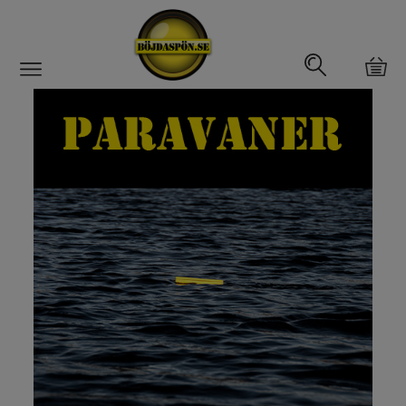
Gäddfemman
Abborrfemman
Interfiske
Rullar
Spön
Fiskeset
Fiskedrag