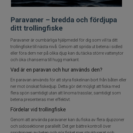
Fiskelinor
Paravaner – bredda och fördjupa
Småplock
ditt trollingfiske
Tillbehör
Paravaner är oumbärliga hjälpmedel för dig som vill ta ditt
trollingfiske till nästa nivå. Genom att sprida ut betena i sidled
eller föra dem ner på olika djup kan du täcka större vattenytor
Flugbindning
och öka chanserna till hugg markant.
Vad är en paravan och hur används den?
Flugfiske
En paravan används för att styra fiskelinan bort från båten eller
Vinterfiske
ner mot önskat fiskedjup. Detta gör det möjligt att fiska med
flera spön samtidigt utan att linorna trasslar, samtidigt som
betena presenteras mer effektivt.
Kläder
Fördelar vid trollingfiske
Trolling
Genom att använda paravaner kan du fiska av flera djupzoner
och sidosektioner parallellt. Det ger bättre kontroll över
Tillbehör trolling
spridningen av beten och gör fisket mer strukturerat och