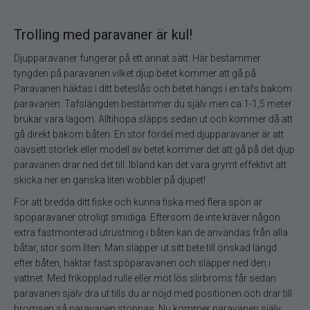
Trolling med paravaner är kul!
Djupparavaner fungerar på ett annat sätt. Här bestämmer
tyngden på paravanen vilket djup betet kommer att gå på.
Paravanen häktas i ditt beteslås och betet hängs i en tafs bakom
paravanen. Tafslängden bestämmer du själv men ca 1-1,5 meter
brukar vara lagom. Alltihopa släpps sedan ut och kommer då att
gå direkt bakom båten. En stor fördel med djupparavaner är att
oavsett storlek eller modell av betet kommer det att gå på det djup
paravanen drar ned det till. Ibland kan det vara grymt effektivt att
skicka ner en ganska liten wobbler på djupet!
För att bredda ditt fiske och kunna fiska med flera spön är
spöparavaner otroligt smidiga. Eftersom de inte kräver någon
extra fastmonterad utrustning i båten kan de användas från alla
båtar, stor som liten. Man släpper ut sitt bete till önskad längd
efter båten, häktar fast spöparavanen och släpper ned den i
vattnet. Med frikopplad rulle eller mot lös slirbroms får sedan
paravanen själv dra ut tills du är nöjd med positionen och drar till
bromsen så paravanen stoppas. Nu kommer paravanen själv