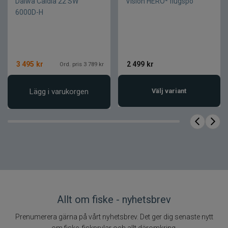
Daiwa Caldia 22 SW
Vision HERO² flugspö
6000D-H
Fakta om produkten
Kullager
6
Material kropp
Zaion V
3 495
kr
2 499
kr
Ord. pris 3 789 kr
Bromssystem
ATD
Tätning
MagSealed
Lägg i varukorgen
Välj variant
Transmission
DigiGear
Allt om fiske - nyhetsbrev
Prenumerera gärna på vårt nyhetsbrev. Det ger dig senaste nytt
om fiske, fiskprylar och allt däromkring.