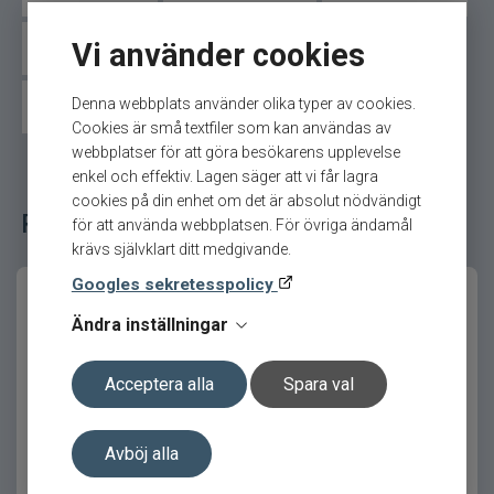
Den kompakta och välbalanserade
konstruktionen ger en trygg och följsam
Vi använder cookies
Savage gear haspelrulle
Penn haspelrulle
fiskekänsla som gör varje fiskepass både
effektivare och roligare.
Denna webbplats använder olika typer av cookies.
Shimano haspelrulle
Cookies är små textfiler som kan användas av
Användningsområde
webbplatser för att göra besökarens upplevelse
enkel och effektiv. Lagen säger att vi får lagra
Fuego LT är framtagen för ett brett spektrum av
cookies på din enhet om det är absolut nödvändigt
fiske, från lätt finessefiske till tyngre predatorfiske
Relaterade fiskeredskap för ditt fiske
för att använda webbplatsen. För övriga ändamål
efter gädda och kustfiske.
krävs självklart ditt medgivande.
Tack vare flera storlekar och utväxlingar kan du
Googles sekretesspolicy
anpassa rullen exakt efter din metod, ditt vatten
Ändra inställningar
och din fiskart.
Prestanda och känsla
Acceptera alla
Spara val
Den silkeslena gången från DigiGear-
Daiwa J-Braid Grand X8
Daiwa 23 Ninja LT
transmissionen tillsammans med MagSealed-
135m
Avböj alla
tätningar ger en jämn, stark och skyddad drift