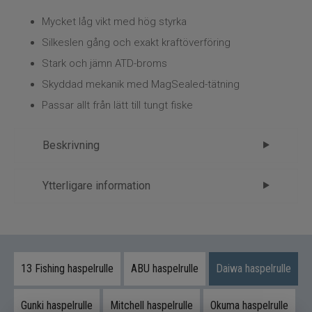
Mycket låg vikt med hög styrka
Silkeslen gång och exakt kraftöverföring
Stark och jämn ATD-broms
Skyddad mekanik med MagSealed-tätning
Passar allt från lätt till tungt fiske
Beskrivning
Daiwa 23 Fuego LT Haspelrulle
Ytterligare information
Daiwa 23 Fuego LT Haspelrulle representerar den
Märke
Daiwa
senaste generationen av Daiwas LT-koncept där
Tillverkare
Daiwa - 2.Haspelrulle
låg vikt kombineras med hög styrka och extrem
driftsäkerhet. Med materialet Zaion V och
13 Fishing haspelrulle
ABU haspelrulle
Daiwa haspelrulle
avancerad intern teknik levererar rullen prestanda
i absolut toppklass.
Gunki haspelrulle
Mitchell haspelrulle
Okuma haspelrulle