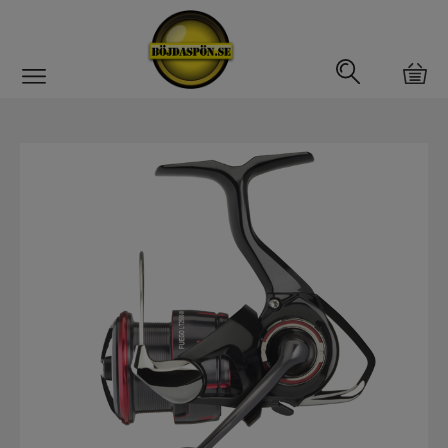
Gäddfemman
Abborrfemman
Interfiske
Rullar
Haspelrulle
Multirulle
Havsfiskerullar