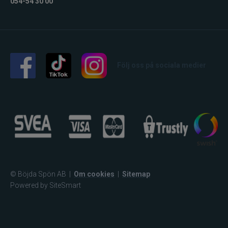
054-54 30 00
Följ oss på sociala medier
© Böjda Spön AB
|
Om cookies
|
Sitemap
Powered by SiteSmart