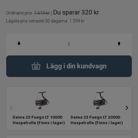
Du sparar
320 kr
|
Ordinarie pris:
1 619 kr
Flugbindning
Lägsta pris senaste 30 dagarna:
1 299 kr
Flugfiske
Vinterfiske
Kläder
Lägg i din kundvagn
Trolling
Specimenfiske
Varumärken
Daiwa 23 Fuego LT 1000D
Daiwa 23 Fuego LT 2000D
Daiw
Haspelrulle
(Finns i lager)
Haspelrulle
(Finns i lager)
Hasp