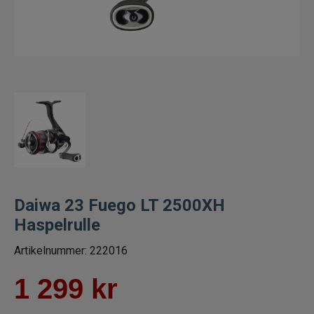
Trollingrullar
Flugrullar
Tillbehör fiskerullar
Spön
Fiskeset
Fiskedrag
Daiwa 23 Fuego LT 2500XH
Haspelrulle
Fiskelinor
Artikelnummer:
222016
Småplock
1 299
kr
Tillbehör