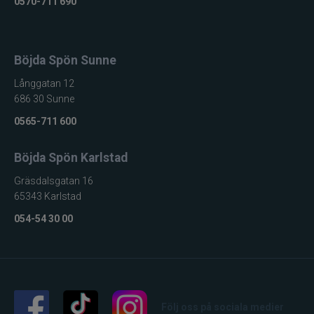
0570-711 690
Egenskap
Värde
Produkttyp
Presentkort
Giltighet
Webbshop
Böjda Spön Sunne
Belopp
Valfritt
Långgatan 12
Leverans
Digital
686 30 Sunne
0565-711 600
Böjda Spön Karlstad
Gräsdalsgatan 16
65343 Karlstad
054-54 30 00
Följ oss på sociala medier