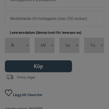
Knivar
Lim
Leveransdatum (lämna tomt för leverans nu)
Elektronik
Rullvård
Spöhållare
Köp
Markörer
Finns i lager
Doftmedel och färger
Lägg till i favoriter
Mete
Artikelnummer:
PKWEBB