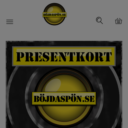
Gäddfemman
Abborrfemman
Interfiske
Rullar
Spön
Fiskeset
Fiskedrag