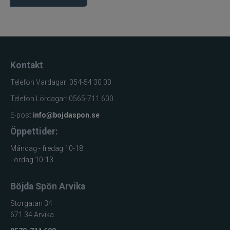
Skapat för att ge maximal valfrihet
Oavsett erfarenhetsnivå eller intresseområde ger
presentkortet möjlighet att välja det som lockar
mest för stunden.
Kontakt
Telefon Vardagar: 054-54 30 00
En trygg present som alltid känns genomtänkt.
Telefon Lördagar: 0565-711 600
Produktfördelar
E-post:
info@bojdaspon.se
Öppettider:
Ger full frihet att välja
Passar alla typer av fiskare
Måndag - fredag 10-18
Lördag 10-13
Enkel och smidig presentlösning
Alltid ett uppskattat val
Böjda Spön Arvika
Perfekt när du vill vara säker
Storgatan 34
671 34 Arvika
Produktfakta