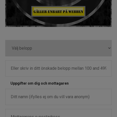
Fiskelinor
Småplock
Tillbehör
Förvaring
RAM produkter
Termosar och kylväskor
Uppgifter om dig och mottagaren
Håvar, mm
Väga och mäta
Verktyg