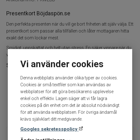
Övrigt
Presentkort Böjdaspön.se
Flugbindning
Den perfekta presenten när du vill ge bort friheten att själv välja. Ett
presentkort som passar alla tillfällen och låter mottagaren hitta
Flugfiske
exakt det som lockar mest.
Smidigt, uppskattat och helt utan stress. En säker vinnare när du
Vinterfiske
vill ge något som verkligen används.
Vi använder cookies
Kläder
Snabba fördelar
Denna webbplats använder olika typer av cookies.
Passar alla fiskare
Trolling
Cookies är små textfiler som kan användas av
Ingen risk för fel val
webbplatser för att göra besökarens upplevelse
Specimenfiske
Flexibel och uppskattad present
enkel och effektiv. Lagen säger att vi får lagra
cookies på din enhet om det är absolut nödvändigt
Enkelt att ge bort
för att använda webbplatsen. För övriga ändamål
Varumärken
Perfekt för alla tillfällen
krävs självklart ditt medgivande.
Googles sekretesspolicy
Beskrivning