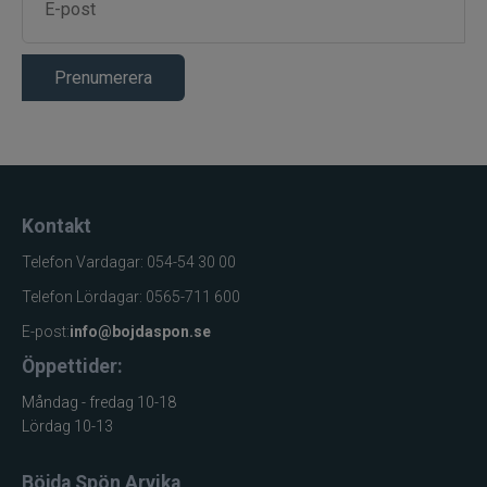
Öring,
regnbåge,
Målarter
röding och
havsöring
Prenumerera
Insjöfiske och
Användningsområde
kustfiske
Kontakt
Telefon Vardagar: 054-54 30 00
Telefon Lördagar: 0565-711 600
E-post:
info@bojdaspon.se
Öppettider:
Måndag - fredag 10-18
Lördag 10-13
Böjda Spön Arvika