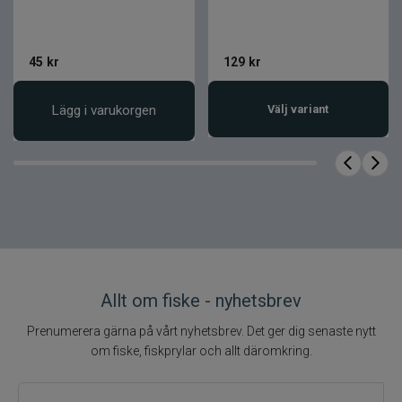
Egenskap
Värde
Varumärke
Falkfish
45
kr
129
kr
Produktnamn
Spöket
Lägg i varukorgen
Välj variant
Produktkategori
Wobbler
Längd
6 cm
Vikt
18 g
Konstruktion
Kompakt kropp
Rassel
Ja
Slingrande och
Gång
vaggande
Sjunker
Allt om fiske - nyhetsbrev
Sjunkegenskap
horisontellt vid
spinnstopp
Prenumerera gärna på vårt nyhetsbrev. Det ger dig senaste nytt
om fiske, fiskprylar och allt däromkring.
Mycket
Egenskaper
lättkastad