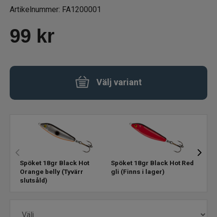
Artikelnummer:
FA1200001
Betespaket
99
kr
Handgjorda beten
Jiggar och Gummibeten
Välj variant
Jerkbaits - tailbaits
Wobbler
Vibrationsbeten Bladebaits
Spöket 18gr Black Hot
Spöket 18gr Black Hot Red
Spök
Ytbete
Orange belly
(Tyvärr
gli
(Finns i lager)
(Finn
slutsåld)
Gäddspinnare
Spinnare