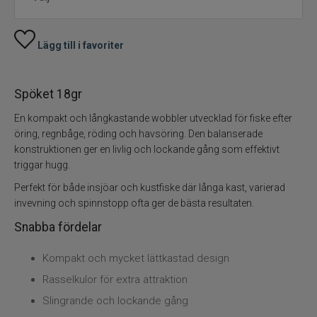
Skeddrag
Lägg till i favoriter
Havsfiske
Spöket 18gr
PowerBait/Gulp
En kompakt och långkastande wobbler utvecklad för fiske efter
öring, regnbåge, röding och havsöring. Den balanserade
Trollingbeten
konstruktionen ger en livlig och lockande gång som effektivt
triggar hugg.
Spinnflugor
Perfekt för både insjöar och kustfiske där långa kast, varierad
invevning och spinnstopp ofta ger de bästa resultaten.
Fiskelinor
Snabba fördelar
Småplock
Kompakt och mycket lättkastad design
Rasselkulor för extra attraktion
Tillbehör
Slingrande och lockande gång