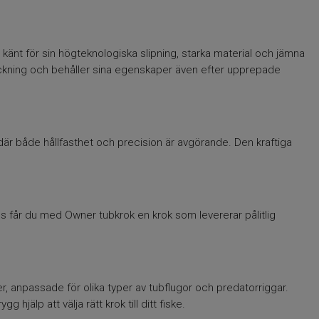
änt för sin högteknologiska slipning, starka material och jämna
packning och behåller sina egenskaper även efter upprepade
r där både hållfasthet och precision är avgörande. Den kraftiga
gös får du med Owner tubkrok en krok som levererar pålitlig
er, anpassade för olika typer av tubflugor och predatorriggar.
jälp att välja rätt krok till ditt fiske.