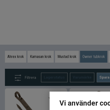
Ahrex krok
Kamasan krok
Mustad krok
Owner tubkrok
Lagerstatus
Varumärke
Spara
Filtrera
Vi använder co