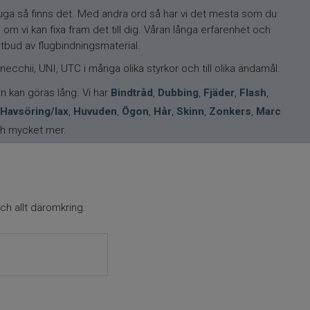
rrfluga så finns det. Med andra ord så har vi det mesta som du
 om vi kan fixa fram det till dig. Våran långa erfarenhet och
 utbud av flugbindningsmaterial.
necchii, UNI, UTC i många olika styrkor och till olika ändamål.
tan kan göras lång. Vi har
Bindtråd
,
Dubbing
,
Fjäder
,
Flash
,
Havsöring/lax
,
Huvuden
,
Ögon
,
Hår
,
Skinn
,
Zonkers
,
Marc
h mycket mer.
ch allt däromkring.