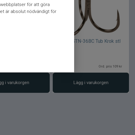
webbplatser för att göra
et är absolut nödvändigt för
-36BC Tub Krok stl
Owner STN-36BC Tub Krok stl
10
99
kr
Ord. pris 109 kr
Ord. pris 109 kr
gg i varukorgen
Lägg i varukorgen