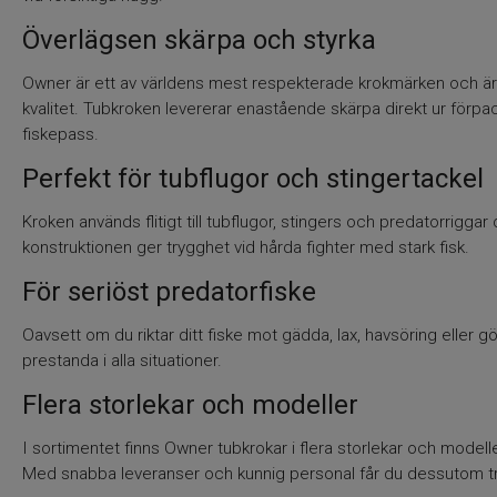
Överlägsen skärpa och styrka
Owner är ett av världens mest respekterade krokmärken och är k
kvalitet. Tubkroken levererar enastående skärpa direkt ur för
fiskepass.
Perfekt för tubflugor och stingertackel
Kroken används flitigt till tubflugor, stingers och predatorrigga
konstruktionen ger trygghet vid hårda fighter med stark fisk.
För seriöst predatorfiske
Oavsett om du riktar ditt fiske mot gädda, lax, havsöring eller 
prestanda i alla situationer.
Flera storlekar och modeller
I sortimentet finns Owner tubkrokar i flera storlekar och modell
Med snabba leveranser och kunnig personal får du dessutom trygg h