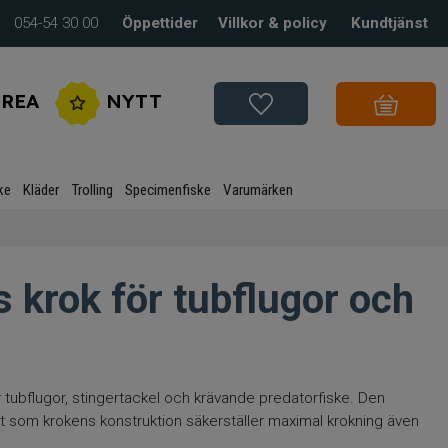
054-54 30 00
Öppettider
Villkor & policy
Kundtjänst
REA
NYTT
ke
Kläder
Trolling
Specimenfiske
Varumärken
 krok för tubflugor och
r tubflugor, stingertackel och krävande predatorfiske. Den
t som krokens konstruktion säkerställer maximal krokning även