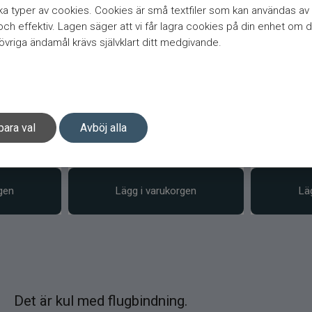
a typer av cookies. Cookies är små textfiler som kan användas av 
h effektiv. Lagen säger att vi får lagra cookies på din enhet om d
vriga ändamål krävs självklart ditt medgivande.
Krok stl
Owner STN-36BC Tub Krok stl
Owner STN
6
12
para val
Avböj alla
99
kr
99
kr
d. pris 109 kr
Ord. pris 109 kr
gen
Lägg i varukorgen
Lä
Det är kul med flugbindning.