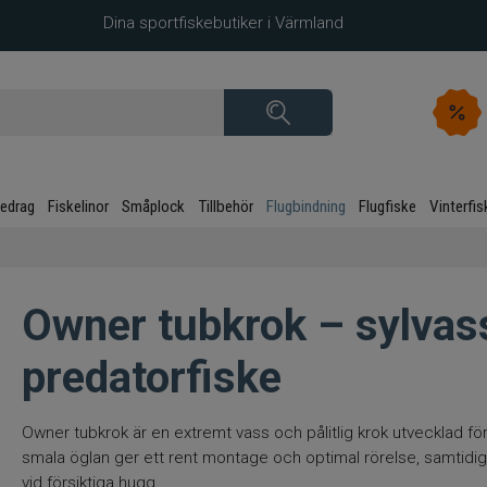
Dina sportfiskebutiker i Värmland
kedrag
Fiskelinor
Småplock
Tillbehör
Flugbindning
Flugfiske
Vinterfis
Owner tubkrok – sylvass
predatorfiske
Owner tubkrok är en extremt vass och pålitlig krok utvecklad fö
smala öglan ger ett rent montage och optimal rörelse, samtidig
vid försiktiga hugg.