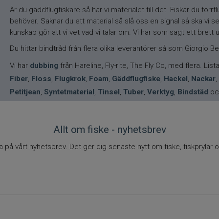
Är du gäddflugfiskare så har vi materialet till det. Fiskar du to
behöver. Saknar du ett material så slå oss en signal så ska vi se
kunskap gör att vi vet vad vi talar om. Vi har som sagt ett brett
Du hittar bindtråd från flera olika leverantörer så som Giorgio Be
Vi har
dubbing
från Hareline, Fly-rite, The Fly Co, med flera. Lis
Fiber
,
Floss
,
Flugkrok
,
Foam
,
Gäddflugfiske
,
Hackel
,
Nackar
,
Petitjean
,
Syntetmaterial
,
Tinsel
,
Tuber
,
Verktyg
,
Bindstäd
oc
Allt om fiske - nyhetsbrev
på vårt nyhetsbrev. Det ger dig senaste nytt om fiske, fiskprylar o