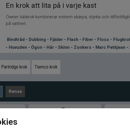
En krok att lita på i varje kast
Owner tubkrok kombinerar extrem skärpa, styrka och tillförlitlig
på vattnet.
Bindtråd
-
Dubbing
-
Fjäder
-
Flash
-
Fiber
-
Floss
-
Flugkro
-
Huvuden
-
Ögon
-
Hår
-
Skinn
-
Zonkers
-
Marc Petitjean
-
Partridge krok
Tiemco krok
Rensa
okies