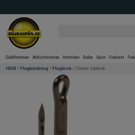
Gäddfemman
Abborrfemman
Interfiske
Rullar
Spön
Fiskeset
Fis
HEM
/
Flugbindning
/
Flugkrok
/ Owner tubkrok