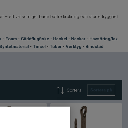
het – ett val som ger både bättre krokning och större trygghet
k
-
Foam
-
Gäddflugfiske
-
Hackel
-
Nackar
-
Havsöring/lax
Syntetmaterial
-
Tinsel
-
Tuber
-
Verktyg
-
Bindstäd
Sortera på
Sortera