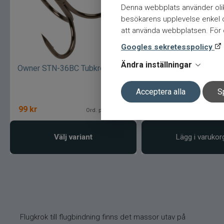
Denna webbplats använder olik
besökarens upplevelse enkel oc
att använda webbplatsen. För ö
Googles sekretesspolicy
Ändra inställningar
Owner STN-36BC Tubkrok
Owner STN-36BC Tub 
8
Acceptera alla
S
99
kr
99
kr
Ord. pris 109 kr
Or
Välj variant
Lägg i varukor
Flugkrok till flugbindning finns det massor utav på