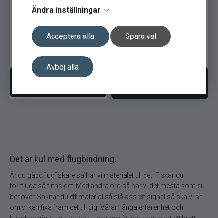
Mustad 92247-BR 10-p stl
Mustad 92247-BR 10-p stl
Ändra inställningar
8 Maskkrok
4 Maskkrok
Acceptera alla
Spara val
39
kr
39
kr
Avböj alla
Bevaka produkt
Lägg i varukorgen
Det är kul med flugbindning.
Är du gäddflugfiskare så har vi materialet till det. Fiskar du
torrfluga så finns det. Med andra ord så har vi det mesta som du
behöver. Saknar du ett material så slå oss en signal så ska vi se
om vi kan fixa fram det till dig. Våran långa erfarenhet och
kunskap gör att vi vet vad vi talar om. Vi har som sagt ett brett