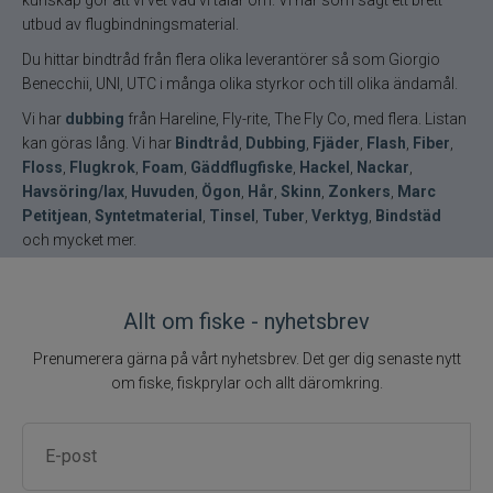
utbud av flugbindningsmaterial.
Du hittar bindtråd från flera olika leverantörer så som Giorgio
Benecchii, UNI, UTC i många olika styrkor och till olika ändamål.
Vi har
dubbing
från Hareline, Fly-rite, The Fly Co, med flera. Listan
kan göras lång. Vi har
Bindtråd
,
Dubbing
,
Fjäder
,
Flash
,
Fiber
,
Floss
,
Flugkrok
,
Foam
,
Gäddflugfiske
,
Hackel
,
Nackar
,
Havsöring/lax
,
Huvuden
,
Ögon
,
Hår
,
Skinn
,
Zonkers
,
Marc
Petitjean
,
Syntetmaterial
,
Tinsel
,
Tuber
,
Verktyg
,
Bindstäd
och mycket mer.
Allt om fiske - nyhetsbrev
Prenumerera gärna på vårt nyhetsbrev. Det ger dig senaste nytt
om fiske, fiskprylar och allt däromkring.