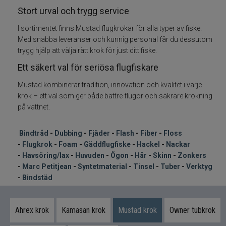
Stort urval och trygg service
Foam
I sortimentet finns Mustad flugkrokar för alla typer av fiske.
Med snabba leveranser och kunnig personal får du dessutom
Gäddflugfiske
trygg hjälp att välja rätt krok för just ditt fiske.
Ett säkert val för seriösa flugfiskare
Hackel nackar
Mustad kombinerar tradition, innovation och kvalitet i varje
krok – ett val som ger både bättre flugor och säkrare krokning
Havsöring Lax
på vattnet.
Huvuden ögon
Bindtråd
-
Dubbing
-
Fjäder
-
Flash
-
Fiber
-
Floss
-
Flugkrok
-
Foam
-
Gäddflugfiske
-
Hackel
-
Nackar
Hår skinn Zonkers
-
Havsöring/lax
-
Huvuden
-
Ögon
-
Hår
-
Skinn
-
Zonkers
-
Marc Petitjean
-
Syntetmaterial
-
Tinsel
-
Tuber
-
Verktyg
Marc Petitjean
-
Bindstäd
Syntetmaterial
Ahrex krok
Kamasan krok
Mustad krok
Owner tubkrok
Tinsel