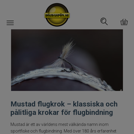
Gäddfemman
Abborrfemman
Interfiske
Rullar
Spön
Fiskeset
Mustad flugkrok – klassiska och
pålitliga krokar för flugbindning
Fiskedrag
Mustad är ett av världens mest välkända namn inom
Fiskelinor
sportfiske och flugbindning. Med över 180 års erfarenhet