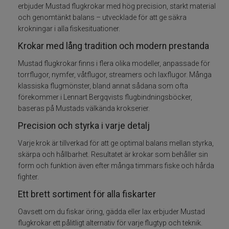
erbjuder Mustad flugkrokar med hög precision, starkt material
Småplock
och genomtänkt balans – utvecklade för att ge säkra
krokningar i alla fiskesituationer.
Tillbehör
Krokar med lång tradition och modern prestanda
Mustad flugkrokar finns i flera olika modeller, anpassade för
Flugbindning
torrflugor, nymfer, våtflugor, streamers och laxflugor. Många
klassiska flugmönster, bland annat sådana som ofta
Bindtråd
förekommer i Lennart Bergqvists flugbindningsböcker,
baseras på Mustads välkända krokserier.
Dubbing
Precision och styrka i varje detalj
Varje krok är tillverkad för att ge optimal balans mellan styrka,
Fjäder
skärpa och hållbarhet. Resultatet är krokar som behåller sin
form och funktion även efter många timmars fiske och hårda
Flash och Fiber
fighter.
Ett brett sortiment för alla fiskarter
Floss
Oavsett om du fiskar öring, gädda eller lax erbjuder Mustad
Flugkrok
flugkrokar ett pålitligt alternativ för varje flugtyp och teknik.