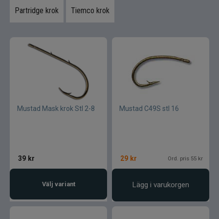
Partridge krok
Tiemco krok
Tuber
Verktyg bindstäd
Flugfiske
Vinterfiske
Mustad Mask krok Stl 2-8
Mustad C49S stl 16
Kläder
Trolling
39
kr
29
kr
Ord. pris 55 kr
Specimenfiske
Välj variant
Lägg i varukorgen
Varumärken