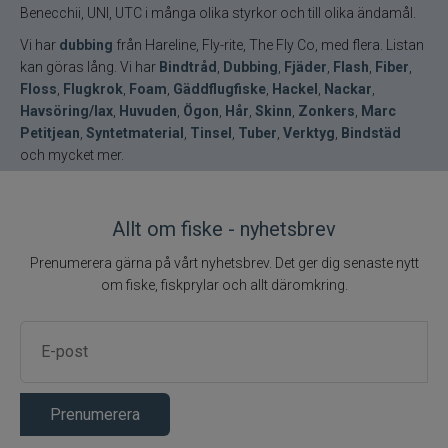
Benecchii, UNI, UTC i många olika styrkor och till olika ändamål.
Vi har
dubbing
från Hareline, Fly-rite, The Fly Co, med flera. Listan
kan göras lång. Vi har
Bindtråd
,
Dubbing
,
Fjäder
,
Flash
,
Fiber
,
Floss
,
Flugkrok
,
Foam
,
Gäddflugfiske
,
Hackel
,
Nackar
,
Havsöring/lax
,
Huvuden
,
Ögon
,
Hår
,
Skinn
,
Zonkers
,
Marc
Petitjean
,
Syntetmaterial
,
Tinsel
,
Tuber
,
Verktyg
,
Bindstäd
och mycket mer.
Allt om fiske - nyhetsbrev
Prenumerera gärna på vårt nyhetsbrev. Det ger dig senaste nytt
om fiske, fiskprylar och allt däromkring.
Prenumerera