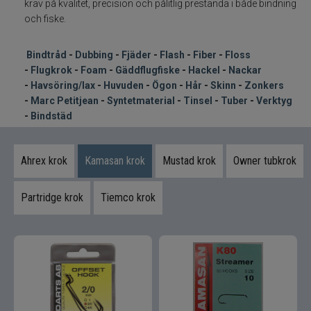
Syntetmaterial
krav på kvalitet, precision och pålitlig prestanda i både bindning
och fiske.
Tinsel
Bindtråd
-
Dubbing
-
Fjäder
-
Flash
-
Fiber
-
Floss
-
Flugkrok
-
Foam
-
Gäddflugfiske
-
Hackel
-
Nackar
Tuber
-
Havsöring/lax
-
Huvuden
-
Ögon
-
Hår
-
Skinn
-
Zonkers
-
Marc Petitjean
-
Syntetmaterial
-
Tinsel
-
Tuber
-
Verktyg
Verktyg bindstäd
-
Bindstäd
Flugfiske
Ahrex krok
Kamasan krok
Mustad krok
Owner tubkrok
Vinterfiske
Partridge krok
Tiemco krok
Kläder
Trolling
Specimenfiske