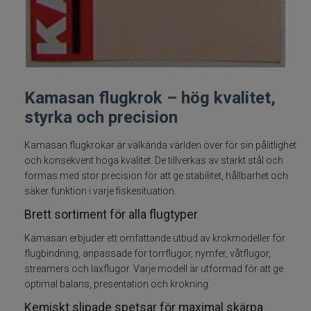
Fiskelinor
Småplock
Tillbehör
Kamasan flugkrok – hög kvalitet,
styrka och precision
Flugbindning
Kamasan flugkrokar är välkända världen över för sin pålitlighet
och konsekvent höga kvalitet. De tillverkas av starkt stål och
Bindtråd
formas med stor precision för att ge stabilitet, hållbarhet och
säker funktion i varje fiskesituation.
Dubbing
Brett sortiment för alla flugtyper
Fjäder
Kamasan erbjuder ett omfattande utbud av krokmodeller för
flugbindning, anpassade för torrflugor, nymfer, våtflugor,
streamers och laxflugor. Varje modell är utformad för att ge
Flash och Fiber
optimal balans, presentation och krokning.
Floss
Kemiskt slipade spetsar för maximal skärpa