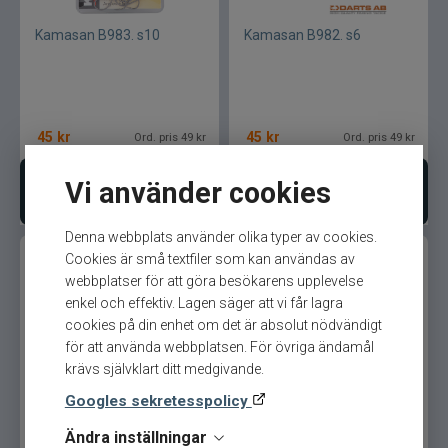
Kamasan B983. s10
Kamasan B982. s6
45
kr
45
kr
Ord. pris 49 kr
Ord. pris 49 kr
Vi använder cookies
Lägg i varukorgen
Lägg i varukorgen
Denna webbplats använder olika typer av cookies.
Cookies är små textfiler som kan användas av
webbplatser för att göra besökarens upplevelse
enkel och effektiv. Lagen säger att vi får lagra
cookies på din enhet om det är absolut nödvändigt
för att använda webbplatsen. För övriga ändamål
krävs självklart ditt medgivande.
Kamasan B982. s4
Kamasan B982. s2
Googles sekretesspolicy
Ändra inställningar