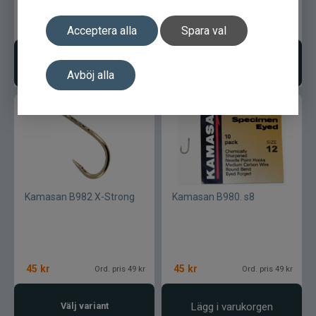
45
kr
45
kr
Ord. pris 49 kr
Ord. pris 49 kr
Acceptera alla
Spara val
Lägg i varukorgen
Lägg i varukorgen
Avböj alla
Kamasan B982 X-Strong
Kamasan B980. s8
45
kr
45
kr
Ord. pris 49 kr
Ord. pris 49 kr
Välj variant
Lägg i varukorgen