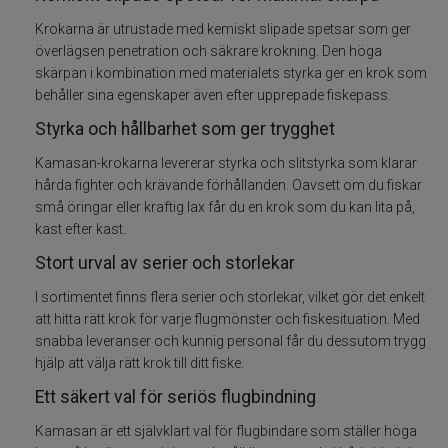
Krokarna är utrustade med kemiskt slipade spetsar som ger
Flugkrok
överlägsen penetration och säkrare krokning. Den höga
skärpan i kombination med materialets styrka ger en krok som
Foam
behåller sina egenskaper även efter upprepade fiskepass.
Styrka och hållbarhet som ger trygghet
Gäddflugfiske
Kamasan-krokarna levererar styrka och slitstyrka som klarar
hårda fighter och krävande förhållanden. Oavsett om du fiskar
Hackel nackar
små öringar eller kraftig lax får du en krok som du kan lita på,
kast efter kast.
Havsöring Lax
Stort urval av serier och storlekar
I sortimentet finns flera serier och storlekar, vilket gör det enkelt
Huvuden ögon
att hitta rätt krok för varje flugmönster och fiskesituation. Med
snabba leveranser och kunnig personal får du dessutom trygg
Hår skinn Zonkers
hjälp att välja rätt krok till ditt fiske.
Ett säkert val för seriös flugbindning
Marc Petitjean
Kamasan är ett självklart val för flugbindare som ställer höga