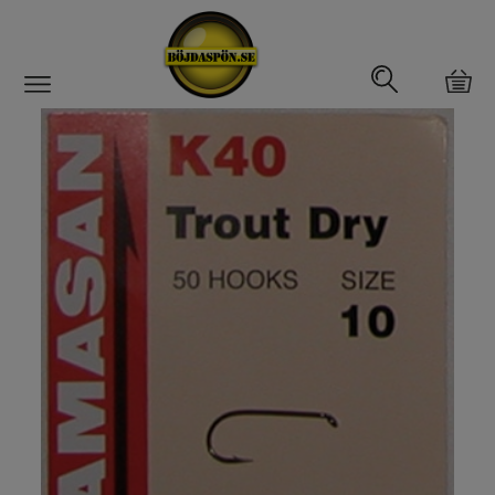
Gäddfemman
Abborrfemman
Interfiske
Rullar
Spön
Fiskeset
Fiskedrag