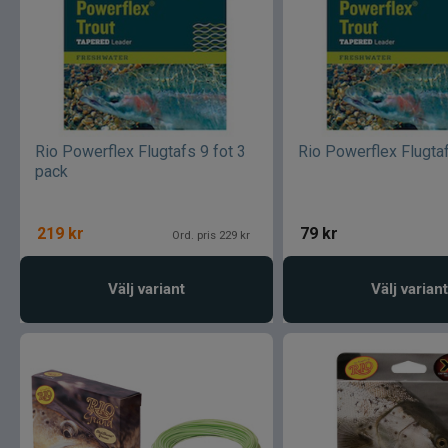
Rio Powerflex Flugtafs 9 fot 3
Rio Powerflex Flugtaf
pack
219
kr
79
kr
Ord. pris 229 kr
Välj variant
Välj variant