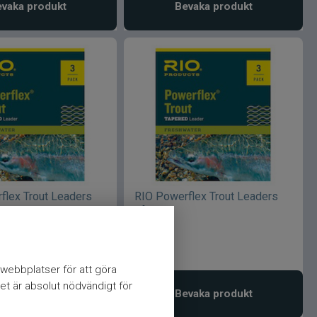
vaka produkt
Bevaka produkt
flex Trout Leaders
RIO Powerflex Trout Leaders
9ft 0X
79
kr
webbplatser för att göra
et är absolut nödvändigt för
vaka produkt
Bevaka produkt