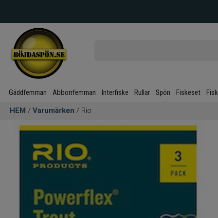
Gäddfemman
Abborrfemman
Interfiske
Rullar
Spön
Fiskeset
Fis
HEM
/
Varumärken
/ Rio