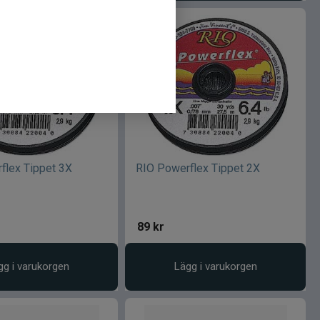
flex Tippet 3X
RIO Powerflex Tippet 2X
89
kr
gg i varukorgen
Lägg i varukorgen