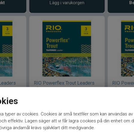
ukt
Lägg i varukorgen
Be
 Leaders
RIO Powerflex Trout Leaders
RIO Power
9ft 2X
9ft 1X
okies
79
kr
79
kr
a typer av cookies. Cookies är små textfiler som kan användas av 
h effektiv. Lagen säger att vi får lagra cookies på din enhet om d
ukt
Bevaka produkt
Be
vriga ändamål krävs självklart ditt medgivande.