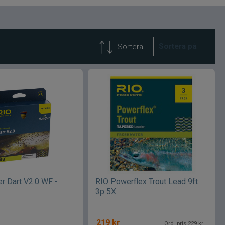
Sortera på
Sortera
r Dart V2.0 WF -
RIO Powerflex Trout Lead 9ft
3p 5X
219
kr
Ord. pris 229 kr