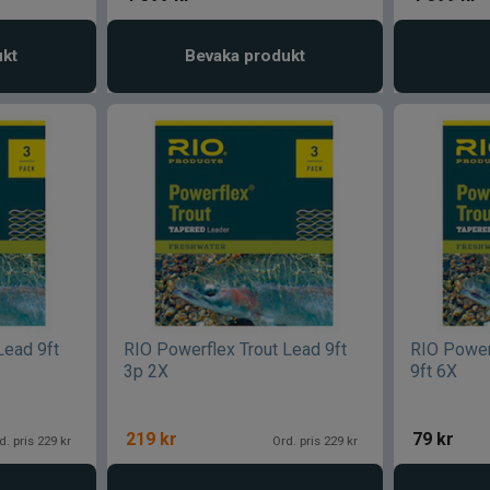
ukt
Bevaka produkt
Lead 9ft
RIO Powerflex Trout Lead 9ft
RIO Power
3p 2X
9ft 6X
219
kr
79
kr
d. pris 229 kr
Ord. pris 229 kr