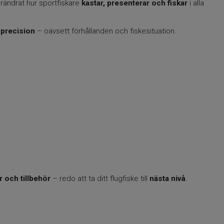
ändrat hur sportfiskare
kastar, presenterar och fiskar
i alla
 precision
– oavsett förhållanden och fiskesituation.
r och tillbehör
– redo att ta ditt flugfiske till
nästa nivå
.