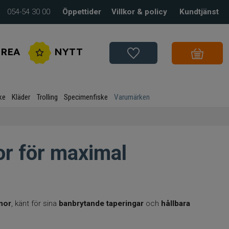
054-54 30 00
Öppettider
Villkor & policy
Kundtjänst
REA
NYTT
ke
Kläder
Trolling
Specimenfiske
Varumärken
or för maximal
inor
, känt för sina
banbrytande taperingar
och
hållbara