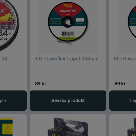
t 0X
RIO Powerflex Tippet 0.43mm
RIO Power
89
kr
89
kr
gen
Bevaka produkt
Lä