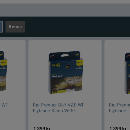
Rensa
0 WF -
Rio Premier Dart V2.0 WF -
Rio Premie
Flytande Klass WF5F
Flytande
1 399
kr
1 399
kr