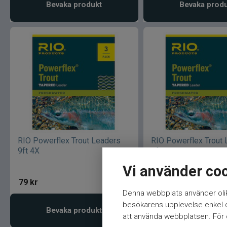
Bevaka produkt
Bevaka prod
RIO Powerflex Trout Leaders
RIO Powerflex Trout
9ft 4X
9ft 3X
Vi använder co
79
kr
79
kr
Denna webbplats använder olik
besökarens upplevelse enkel oc
Bevaka produkt
Bevaka prod
att använda webbplatsen. För ö