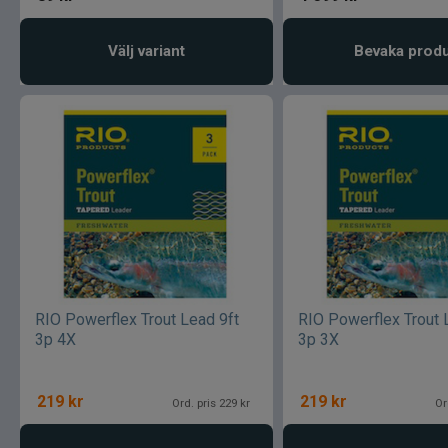
Välj variant
Bevaka prod
RIO Powerflex Trout Lead 9ft
RIO Powerflex Trout 
3p 4X
3p 3X
219
kr
219
kr
Ord. pris 229 kr
Or