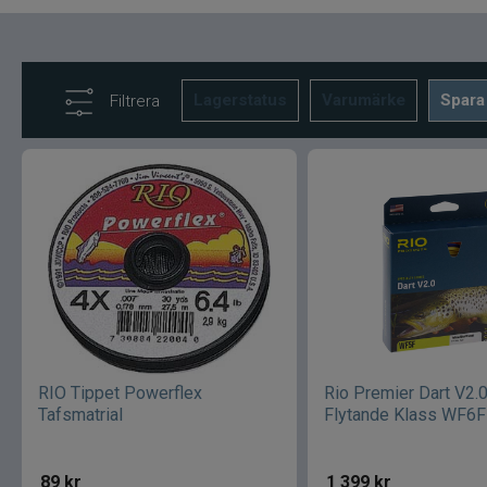
Lagerstatus
Varumärke
Spara
Filtrera
RIO Tippet Powerflex
Rio Premier Dart V2.
Tafsmatrial
Flytande Klass WF6F
89
kr
1 399
kr