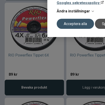
Googles sekretesspolicy
Ändra inställningar
Acceptera alla
S
RIO Powerflex Tippet 6X
RIO Powerflex Tippe
89
kr
89
kr
Bevaka produkt
Lägg i varukor