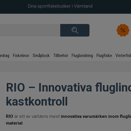
Dina sportfiskebutiker i Värmland
kedrag
Fiskelinor
Småplock
Tillbehör
Flugbindning
Flugfiske
Vinterfis
RIO – Innovativa fluglin
kastkontroll
RIO
är ett av världens mest
innovativa varumärken inom flugl
material
.