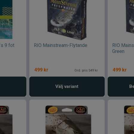
s 9 fot
RIO Mainstream-Flytande
RIO Main
Green
499
kr
499
kr
Ord. pris 549 kr
Välj variant
Be