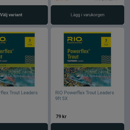
Välj variant
Lägg i varukorgen
flex Trout Leaders
RIO Powerflex Trout Leaders
9ft 5X
79
kr