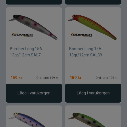
Normark
Okuma
Owner
Bomber Long 15A
Bomber Long 15A
Partridge
13gr/12cm SAL7
13gr/12cm SAL39
Patriot
159
kr
159
kr
Ord. pris 199 kr
Ord. pris 199 kr
Penn
Lägg i varukorgen
Lägg i varukorgen
Pezon & Michel
Pinewood