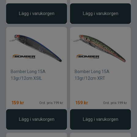
Lägg i varukorgen
Lägg i varukorgen
Gator
Gäddgapet
Gamakatsu
D.A.M
Bomber Long 15A
Bomber Long 15A
Gladsax
13gr/12cm XSIL
13gr/12cm XRT
Daiwa
159
kr
159
kr
Ord. pris 199 kr
Ord. pris 199 kr
Guideline
Lägg i varukorgen
Lägg i varukorgen
Gulp