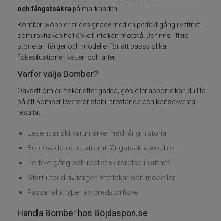
och fångstsäkra
på marknaden.
Fiskelinor
Bomber-wobbler är designade med en perfekt gång i vattnet
som rovfisken helt enkelt inte kan motstå. De finns i flera
Småplock
storlekar, färger och modeller för att passa olika
fiskesituationer, vatten och arter.
Tillbehör
Varför välja Bomber?
Oavsett om du fiskar efter gädda, gös eller abborre kan du lita
Flugbindning
på att Bomber levererar stabil prestanda och konsekventa
resultat.
Flugfiske
Legendariskt varumärke med lång historia
Vinterfiske
Beprövade och extremt fångstsäkra wobbler
Perfekt gång och realistisk rörelse i vattnet
Kläder
Stort utbud av färger, storlekar och modeller
Passar alla typer av predatorfiske
Trolling
Handla Bomber hos Böjdaspön.se
Specimenfiske