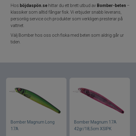
Hos
böjdaspön.se
hittar du ett brett utbud av
Bomber-beten
–
klassiker som alltid fångar fisk. Vi erbjuder snabb leverans,
Varumärken
personlig service och produkter som verkligen presterar på
vattnet.
Grundéns
Välj Bomber hos oss och fiska med beten som aldrig går ur
tiden.
Mikado
13 Fishing
ABU Garcia
Fox International
AH Baits
Ahrex
Bomber Magnum Long
Bomber Magnum 17A
17A
42gr/18,5cm XSIPK