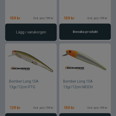
Rio
River2Sea
159
kr
159
kr
Ord. pris 199 kr
Ord. pris 199 kr
Ron Thompson
Lägg i varukorgen
Bevaka produkt
Rovex
Salmo
Savage Gear
Bomber Long 15A
Bomber Long 15A
Scientific Anglers
13gr/12cm PTG
13gr/12cm MOCH
Scott
129
kr
159
kr
Ord. pris 199 kr
Ord. pris 199 kr
Scotty