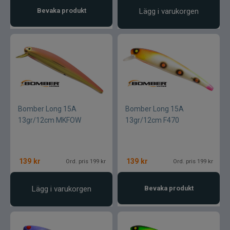
Bevaka produkt
Lägg i varukorgen
SemperFli
Shimano
Simms
Smith Creek
Bomber Long 15A
Bomber Long 15A
Sölvekroken
13gr/12cm MKFOW
13gr/12cm F470
Spiderwire
139
kr
139
kr
Ord. pris 199 kr
Ord. pris 199 kr
Splash
Lägg i varukorgen
Bevaka produkt
Sportsystem
Spro