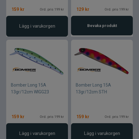
Maxximus
159
kr
129
kr
Ord. pris 199 kr
Ord. pris 199 kr
McLean
Lägg i varukorgen
Bevaka produkt
Mepps
Mitchell
Molix
Bomber Long 15A
Bomber Long 15A
Mora
13gr/12cm WIGG23
13gr/12cm STH
Mustad
159
kr
159
kr
Ord. pris 199 kr
Ord. pris 199 kr
Myran
Lägg i varukorgen
Lägg i varukorgen
Nils Master