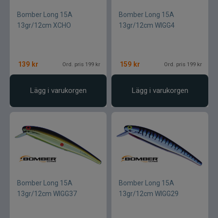
Jarvis Marine
Bomber Long 15A
Bomber Long 15A
13gr/12cm XCHO
13gr/12cm WIGG4
Kamasan
Kanalgratis
139
kr
159
kr
Ord. pris 199 kr
Ord. pris 199 kr
Kero
Lägg i varukorgen
Lägg i varukorgen
Kinetic
LureLock
Loon
Lunker City
Bomber Long 15A
Bomber Long 15A
13gr/12cm WIGG37
13gr/12cm WIGG29
Martiini