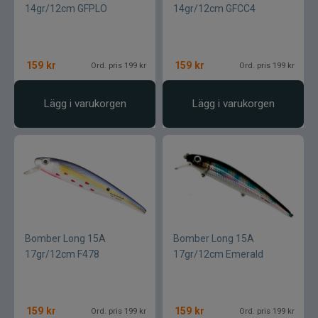
14gr/12cm GFPLO
14gr/12cm GFCC4
Lamson - Waterworks
Leech
159
kr
159
kr
Ord. pris 199 kr
Ord. pris 199 kr
LMP
Lägg i varukorgen
Lägg i varukorgen
Fibe
Loop
Fladen
Bomber Long 15A
Bomber Long 15A
Fly Dressing
17gr/12cm F478
17gr/12cm Emerald
Fox Rage
159
kr
159
kr
Ord. pris 199 kr
Ord. pris 199 kr
Futurefly