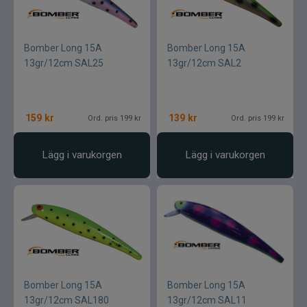
Pikewallis
Plano
Bomber Long 15A
Bomber Long 15A
13gr/12cm SAL25
13gr/12cm SAL2
Pikecraft
Powerbait
159
kr
139
kr
Ord. pris 199 kr
Ord. pris 199 kr
Pulz Bait
Lägg i varukorgen
Lägg i varukorgen
Prologic
Ram mounts
Rapala
Relax
Bomber Long 15A
Bomber Long 15A
13gr/12cm SAL180
13gr/12cm SAL11