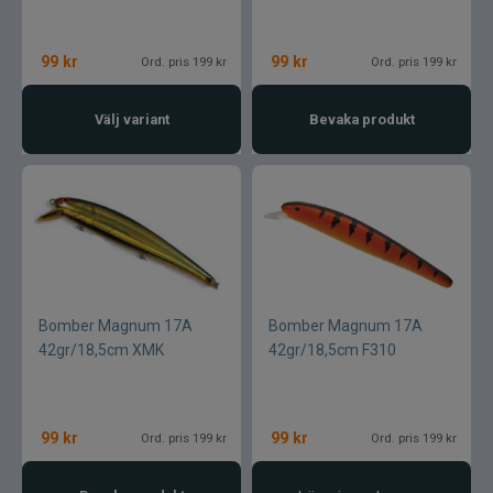
Armada
Baltic
99
kr
99
kr
Ord. pris 199 kr
Ord. pris 199 kr
Bios
Välj variant
Bevaka produkt
BKK
Benecchi
Billow Baits
Bomber Magnum 17A
Bomber Magnum 17A
Bite Of Bleak
42gr/18,5cm XMK
42gr/18,5cm F310
Bomber
99
kr
99
kr
Ord. pris 199 kr
Ord. pris 199 kr
Brewer Baits