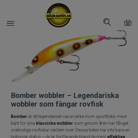
Gäddfemman
Abborrfemman
Interfiske
Rullar
Bomber wobbler – Legendariska
Spön
wobbler som fångar rovfisk
Bomber
är ett legendariskt varumärke inom sportfiske, mest
Fiskeset
känt för sina
klassiska wobbler
som genom åren har fångat
oräkneliga rovfiskar världen över. Dessa beten har inte bara en
Fiskedrag
historisk status – de är fortfarande bland de mest
effektiva