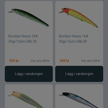
Wapsi
Watersnake
Westin
Bomber Heavy 16A
Bomber Heavy 16A
Wiggler
33gr/16cm SAL70
33gr/16cm SAL39
Wolfcreek Lures
159
kr
169
kr
Ord. pris 229 kr
Ord. pris 229 kr
X Zone
Lägg i varukorgen
Lägg i varukorgen
Xet
Yum
Zalt