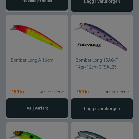
Bevaka produkt
Lägg i varukorgen
Blue fox skeddrag
Böjda spön
Berkley
Blue fox Vibrax
Bomber Long A 16cm
Bomber Long 15AG-F
14gr/12cm GFSAL25
Bergmans
BFT
159
kr
159
kr
Ord. pris 229 kr
Ord. pris 199 kr
C&F Design
Välj variant
Lägg i varukorgen
Costa
Cotton Cordell