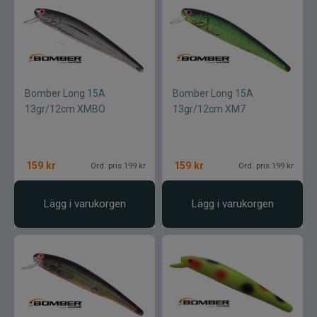
Gunki
Halco
Headbanger
Bomber Long 15A
Bomber Long 15A
13gr/12cm XMBO
13gr/12cm XM7
Hurricane
IFISH
159
kr
159
kr
Ord. pris 199 kr
Ord. pris 199 kr
Illex
Lägg i varukorgen
Lägg i varukorgen
Interfiske
Ismo
J:son