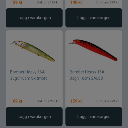
Ultimate Nordic
159
kr
149
kr
Ord. pris 199 kr
Ord. pris 229 kr
UNI produkter
Lägg i varukorgen
Lägg i varukorgen
UTC produkter
Veevus
Vicke
Bomber Heavy 16A
Bomber Heavy 16A
Viking herring
33gr/16cm Skitmört
33gr/16cm SAL88
Vision
169
kr
159
kr
Ord. pris 229 kr
Ord. pris 229 kr
VK produkter
Lägg i varukorgen
Lägg i varukorgen
VMC