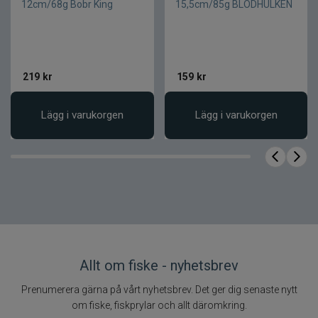
12cm/68g Bobr King
15,5cm/85g BLODHULKEN
219
kr
159
kr
Lägg i varukorgen
Lägg i varukorgen
Allt om fiske - nyhetsbrev
Prenumerera gärna på vårt nyhetsbrev. Det ger dig senaste nytt
om fiske, fiskprylar och allt däromkring.