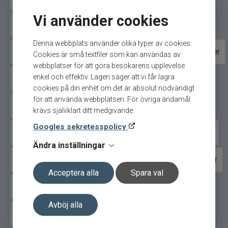
svårmotståndligt för rovfisk. 15A är oerhört
Vi använder cookies
farttolerant och fungerar lika bra vid långsam
Bite of Bleak wobbler
Bomber wobbler
trolling efter gös som vid snabb laxtrolling.
Denna webbplats använder olika typer av cookies.
Cisco Kid wobbler
Cotton Cordell wobbler
Daiwa wobbler
Vid trolling arbetar betet stabilt på 1–1,5 meters
Cookies är små textfiler som kan användas av
djup – ett perfekt arbetsområde för aktiv jaktfisk.
webbplatser för att göra besökarens upplevelse
enkel och effektiv. Lagen säger att vi får lagra
Darts wobbler
Halco wobbler
Illex/Gunki wobbler
Ett av marknadens bästa allroundbeten
cookies på din enhet om det är absolut nödvändigt
för att använda webbplatsen. För övriga ändamål
Interfiske wobbler
Karikko wobbler
Kinetic wobbler
Det är få wobblers som kan matcha Bombers
krävs självklart ditt medgivande.
kombination av fångstsäkerhet, stabilitet och
Googles sekretesspolicy
mångsidighet. Detta är ett bete som hör hemma i
Maxximus wobbler
Nils Master wobbler
Rapala wobbler
varje seriös fiskares beteslåda.
Ändra inställningar
River2Sea wobbler
Salmo wobbler
Savage Gear wobbler
Med Bomber 15A i vattnet är chanserna mycket
Acceptera alla
Spara val
goda att nästa hugg inte låter vänta på sig.
Svartzonker wobbler
Strike Pro wobbler
Produktfördelar
Avböj alla
Swim Whizz wobbler
Tomic wobbler
Vänern Plugg
Extremt effektiv på flera predatorarter