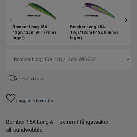
Skeddrag
Bomber Long 15A
Bomber Long 15A
Bomb
Havsfiske
13gr/12cm BFT
(Finns i
13gr/12cm F452
(Finns i
13gr
lager)
lager)
slut
PowerBait/Gulp
Trollingbeten
Spinnflugor
Finns i lager
Fiskelinor
Lägg till i favoriter
Småplock
Bomber 15A Long A – extremt fångstsäker
Tillbehör
allroundwobbler