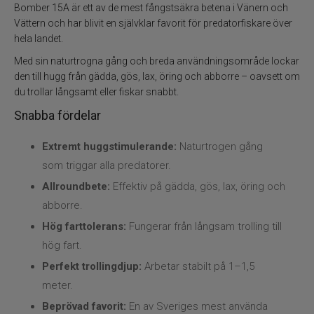
Flugbindning
Bomber 15A är ett av de mest fångstsäkra betena i Vänern och
Vättern och har blivit en självklar favorit för predatorfiskare över
Flugfiske
hela landet.
Med sin naturtrogna gång och breda användningsområde lockar
Vinterfiske
den till hugg från gädda, gös, lax, öring och abborre – oavsett om
du trollar långsamt eller fiskar snabbt.
Kläder
Snabba fördelar
Trolling
Extremt huggstimulerande:
Naturtrogen gång
som triggar alla predatorer.
Specimenfiske
Allroundbete:
Effektiv på gädda, gös, lax, öring och
abborre.
Varumärken
Hög farttolerans:
Fungerar från långsam trolling till
hög fart.
Perfekt trollingdjup:
Arbetar stabilt på 1–1,5
meter.
Beprövad favorit:
En av Sveriges mest använda