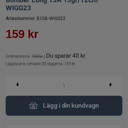
Bomber Long 15A 13gr/12cm
WIGG23
Betespaket
Artikelnummer:
B15A-WIGG23
Handgjorda beten
159
kr
Jiggar och Gummibeten
Jerkbaits - tailbaits
Du sparar
40 kr
|
Ordinarie pris:
199 kr
Lägsta pris senaste 30 dagarna:
159 kr
Wobbler
Vibrationsbeten Bladebaits
Ytbete
Lägg i din kundvagn
Gäddspinnare
Spinnare