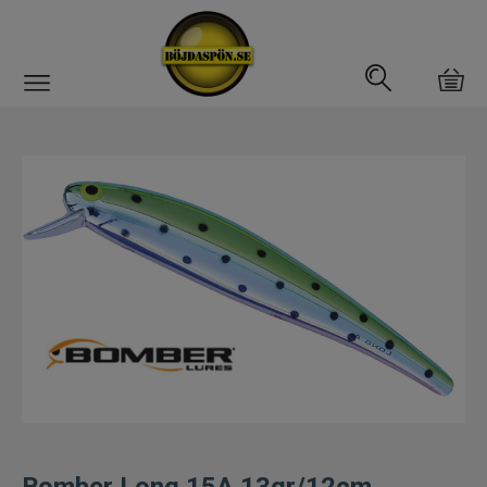
Gäddfemman
Abborrfemman
Interfiske
Rullar
Spön
Fiskeset
Fiskedrag