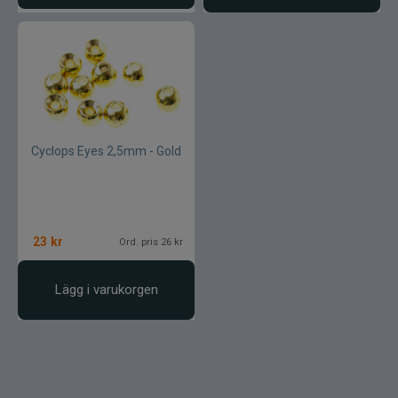
Gator
Gäddgapet
Gamakatsu
Cyclops Eyes 2,5mm - Gold
D.A.M
Gladsax
23
kr
Ord. pris 26 kr
Daiwa
Lägg i varukorgen
Guideline
Gulp