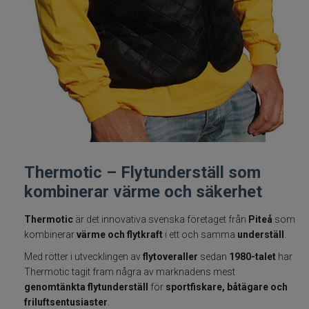
Fiskelinor
Småplock
Tillbehör
Flugbindning
Flugfiske
Thermotic – Flytunderställ som
kombinerar värme och säkerhet
Vinterfiske
Thermotic
är det innovativa svenska företaget från
Piteå
som
Kläder
kombinerar
värme och flytkraft
i ett och samma
underställ
.
Med rötter i utvecklingen av
flytoveraller
sedan
1980-talet
har
Trolling
Thermotic tagit fram några av marknadens mest
genomtänkta flytunderställ
för
sportfiskare, båtägare och
friluftsentusiaster
.
Specimenfiske