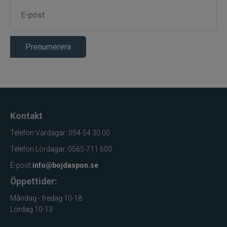
Jarvis Marine
Kamasan
Prenumerera
Kanalgratis
Kero
Kinetic
Kontakt
Telefon Vardagar: 054-54 30 00
LureLock
Telefon Lördagar: 0565-711 600
Loon
E-post:
info@bojdaspon.se
Öppettider:
Lunker City
Måndag - fredag 10-18
Lördag 10-13
Martiini