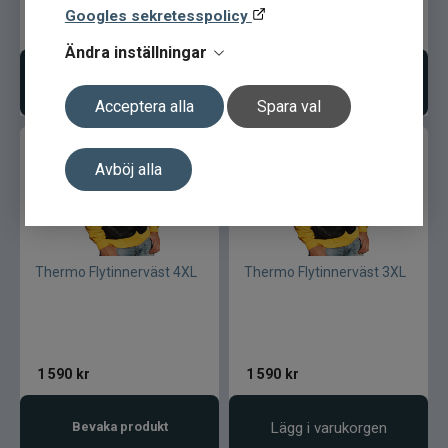
Googles sekretesspolicy
1 590
kr
1 590
kr
Lamson - Waterworks
Ändra inställningar
Lägg i varukorgen
Lägg i varukorgen
Leech
Acceptera alla
Spara val
LMP
Avböj alla
Fibe
Loop
Thermo Flytinnerväst 4XL
Thermo Flytinnerväst 3XL
Fladen
Fly Dressing
1 590
kr
1 590
kr
Fox Rage
Bevaka produkt
Lägg i varukorgen
Futurefly