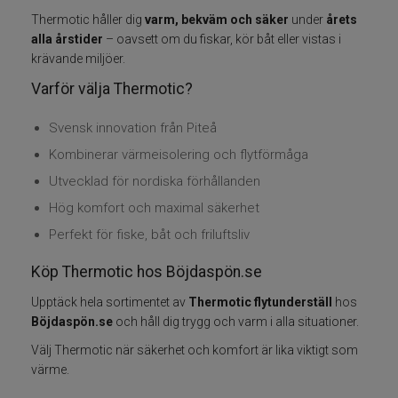
Thermotic håller dig
varm, bekväm och säker
under
årets
Varumärken
alla årstider
– oavsett om du fiskar, kör båt eller vistas i
krävande miljöer.
Grundéns
Varför välja Thermotic?
Svensk innovation från Piteå
Mikado
Kombinerar värmeisolering och flytförmåga
13 Fishing
Utvecklad för nordiska förhållanden
Hög komfort och maximal säkerhet
ABU Garcia
Perfekt för fiske, båt och friluftsliv
Fox International
Köp Thermotic hos Böjdaspön.se
Upptäck hela sortimentet av
Thermotic flytunderställ
hos
AH Baits
Böjdaspön.se
och håll dig trygg och varm i alla situationer.
Välj Thermotic när säkerhet och komfort är lika viktigt som
Ahrex
värme.