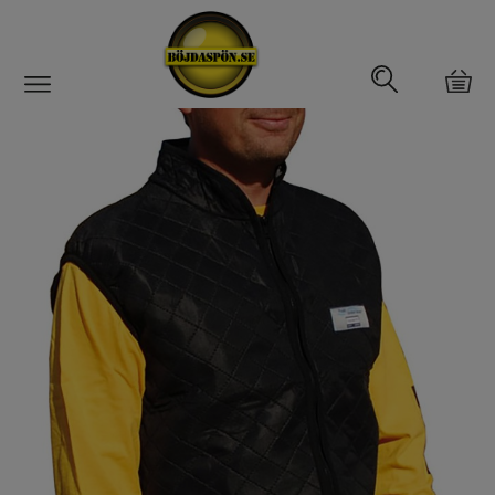
Gäddfemman
Abborrfemman
Interfiske
Rullar
Spön
Fiskeset
Fiskedrag