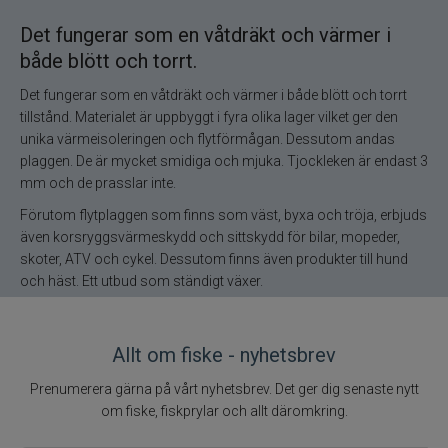
Gunki
Det fungerar som en våtdräkt och värmer i
både blött och torrt.
Halco
Det fungerar som en våtdräkt och värmer i både blött och torrt
Headbanger
tillstånd. Materialet är uppbyggt i fyra olika lager vilket ger den
unika värmeisoleringen och flytförmågan. Dessutom andas
Hurricane
plaggen. De är mycket smidiga och mjuka. Tjockleken är endast 3
mm och de prasslar inte.
IFISH
Förutom flytplaggen som finns som väst, byxa och tröja, erbjuds
även korsryggsvärmeskydd och sittskydd för bilar, mopeder,
skoter, ATV och cykel. Dessutom finns även produkter till hund
Illex
och häst. Ett utbud som ständigt växer.
Interfiske
Allt om fiske - nyhetsbrev
Ismo
Prenumerera gärna på vårt nyhetsbrev. Det ger dig senaste nytt
om fiske, fiskprylar och allt däromkring.
J:son