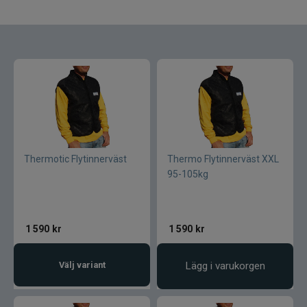
Armada
Baltic
Bios
BKK
Benecchi
Thermotic Flytinnerväst
Thermo Flytinnerväst XXL
95-105kg
Billow Baits
Bite Of Bleak
1 590
kr
1 590
kr
Bomber
Välj variant
Lägg i varukorgen
Brewer Baits