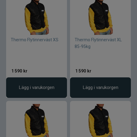
Blue fox skeddrag
Böjda spön
Berkley
Thermo Flytinnerväst XS
Thermo Flytinnerväst XL
85-95kg
Blue fox Vibrax
Bergmans
1 590
kr
1 590
kr
BFT
Lägg i varukorgen
Lägg i varukorgen
C&F Design
Costa
Cotton Cordell