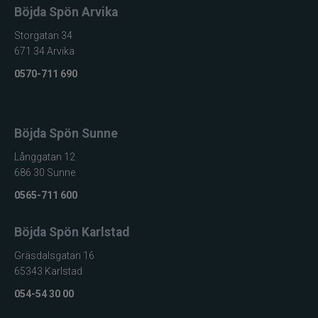
Böjda Spön Arvika
Maxximus
Storgatan 34
671 34 Arvika
McLean
0570-711 690
Mepps
Mitchell
Böjda Spön Sunne
Långgatan 12
Molix
686 30 Sunne
0565-711 600
Mora
Böjda Spön Karlstad
Mustad
Gräsdalsgatan 16
65343 Karlstad
Myran
054-54 30 00
Nils Master