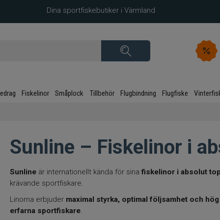
Dina sportfiskebutiker i Värmland
kedrag
Fiskelinor
Småplock
Tillbehör
Flugbindning
Flugfiske
Vinterfis
Sunline – Fiskelinor i a
Sunline
är internationellt kända för sina
fiskelinor i absolut t
krävande sportfiskare.
Linorna erbjuder
maximal styrka, optimal följsamhet och hög 
erfarna sportfiskare
.