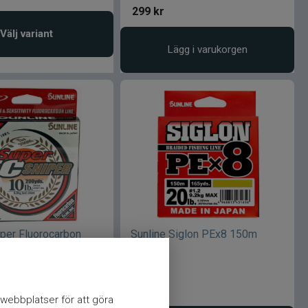
299
kr
Välj variant
Lägg i varukorgen
uper Fluorocarbon
Sunline Siglon PEx8 150m
83m
Orange
.6kg
299
kr
webbplatser för att göra