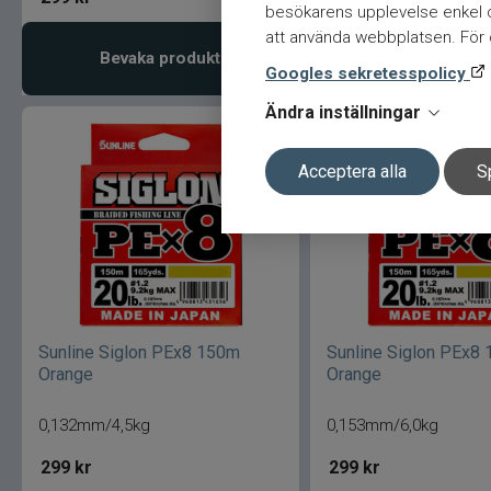
besökarens upplevelse enkel oc
att använda webbplatsen. För ö
Bevaka produkt
Lägg i varukor
Googles sekretesspolicy
Ändra inställningar
Acceptera alla
S
Sunline Siglon PEx8 150m
Sunline Siglon PEx8
Orange
Orange
0,132mm/4,5kg
0,153mm/6,0kg
299
kr
299
kr