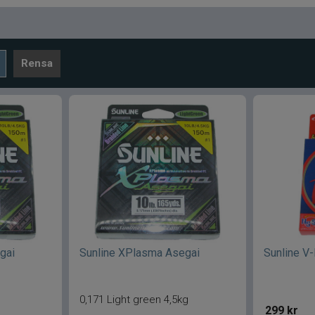
Rensa
gai
Sunline XPlasma Asegai
Sunline V
0,171 Light green 4,5kg
299
kr