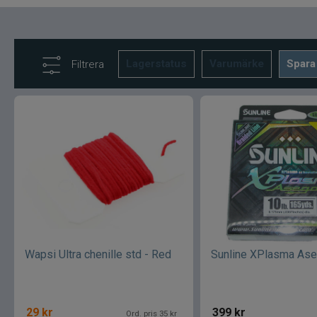
Lagerstatus
Varumärke
Spara
Filtrera
Wapsi Ultra chenille std - Red
Sunline XPlasma Ase
29
kr
399
kr
Ord. pris 35 kr