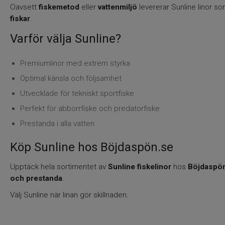
Oavsett
fiskemetod
eller
vattenmiljö
levererar Sunline linor s
fiskar
.
Varför välja Sunline?
Premiumlinor med extrem styrka
Optimal känsla och följsamhet
Utvecklade för tekniskt sportfiske
Perfekt för abborrfiske och predatorfiske
Prestanda i alla vatten
Köp Sunline hos Böjdaspön.se
Upptäck hela sortimentet av
Sunline fiskelinor
hos
Böjdaspö
och prestanda
.
Välj Sunline när linan gör skillnaden.