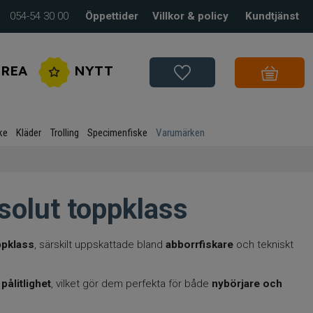
054-54 30 00
Öppettider
Villkor & policy
Kundtjänst
REA
NYTT
ke
Kläder
Trolling
Specimenfiske
Varumärken
bsolut toppklass
oppklass
, särskilt uppskattade bland
abborrfiskare
och tekniskt
pålitlighet
, vilket gör dem perfekta för både
nybörjare och