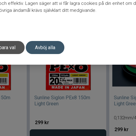
h effektiv. Lagen säger att vi får lagra cookies på din enhet om d
Välj variant
vriga ändamål krävs självklart ditt medgivande.
gen
Be
para val
Avböj alla
 150m
Sunline Siglon PEx8 150m
Sunline S
Light Green
Light Gre
0,132mm/4
299
kr
299
kr