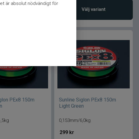
et är absolut nödvändigt för
Välj variant
vaka produkt
iglon PEx8 150m
Sunline Siglon PEx8 150m
en
Light Green
,5kg
0,153mm/6,0kg
299
kr