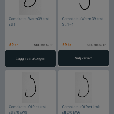
Blue fox skeddrag
Böjda spön
Gamakatsu Worm39 krok
Gamakatsu Worm 39 krok
stl.1
Stl.1–4
Berkley
Blue fox Vibrax
59
kr
59
kr
Ord. pris 69 kr
Ord. pris 69 kr
Bergmans
Lägg i varukorgen
Välj variant
BFT
C&F Design
Costa
Gamakatsu Offset krok
Gamakatsu Offset krok
Cotton Cordell
stl.3/0 EWG
stl.2/0 EWG