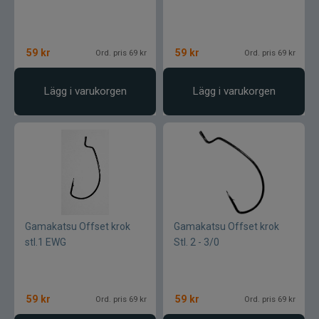
CWC
59
kr
59
kr
Ord. pris 69 kr
Ord. pris 69 kr
Cisco Kid
Dano Fly
Lägg i varukorgen
Lägg i varukorgen
Darts
Dometic
Drennan
Gamakatsu Offset krok
Gamakatsu Offset krok
Eastfields Lures
stl.1 EWG
Stl. 2 - 3/0
Eiger
59
kr
59
kr
Ord. pris 69 kr
Ord. pris 69 kr
FKP-GEAR