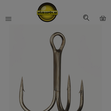
Gäddfemman
Abborrfemman
Interfiske
Rullar
Spön
Fiskeset
Fiskedrag