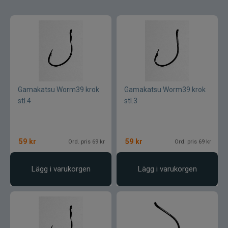
Armada
Baltic
Bios
BKK
Gamakatsu Worm39 krok
Gamakatsu Worm39 krok
stl.4
stl.3
Benecchi
Billow Baits
59
kr
59
kr
Ord. pris 69 kr
Ord. pris 69 kr
Bite Of Bleak
Lägg i varukorgen
Lägg i varukorgen
Bomber
Brewer Baits