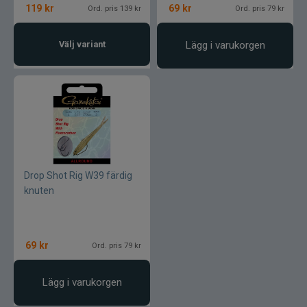
119
kr
69
kr
Ord. pris 139 kr
Ord. pris 79 kr
Jarvis Marine
Välj variant
Lägg i varukorgen
Kamasan
Kanalgratis
Kero
Kinetic
Drop Shot Rig W39 färdig
LureLock
knuten
Loon
69
kr
Ord. pris 79 kr
Lunker City
Lägg i varukorgen
Martiini