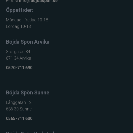
Pikewallis
E-post:
info@bojdaspon.se
Öppettider:
Plano
Måndag - fredag 10-18
Lördag 10-13
Pikecraft
Böjda Spön Arvika
Powerbait
Storgatan 34
671 34 Arvika
Pulz Bait
0570-711 690
Prologic
Ram mounts
Böjda Spön Sunne
Långgatan 12
Rapala
686 30 Sunne
0565-711 600
Relax