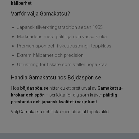
hållbarhet
.
Varför välja Gamakatsu?
Varumärken
Japansk tillverkningstradition sedan 1955
Grundéns
Marknadens mest pålitliga och vassa krokar
Mikado
Premiumspön och fiskeutrustning i toppklass
Extrem hållbarhet och precision
13 Fishing
Utrustning för fiskare som ställer höga krav
ABU Garcia
Handla Gamakatsu hos Böjdaspön.se
Hos
böjdaspön.se
hittar du ett brett urval av
Gamakatsu-
Fox International
krokar och spön
– perfekta för dig som kräver
pålitlig
prestanda och japansk kvalitet i varje kast
.
AH Baits
Välj Gamakatsu och fiska med absolut toppkvalitet.
Ahrex