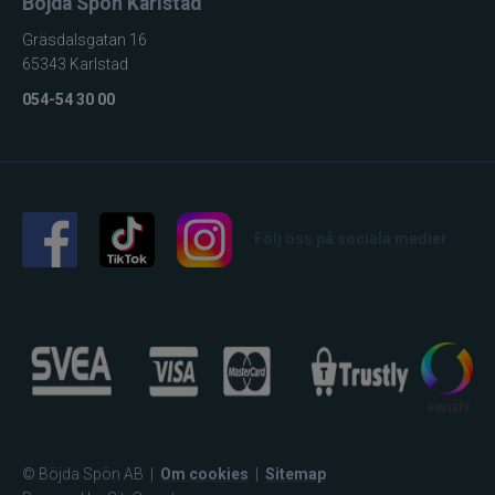
Böjda Spön Karlstad
Rio
Gräsdalsgatan 16
65343 Karlstad
River2Sea
054-54 30 00
Ron Thompson
Rovex
Salmo
Följ oss på sociala medier
Savage Gear
Scientific Anglers
Scott
Scotty
© Böjda Spön AB
|
Om cookies
|
Sitemap