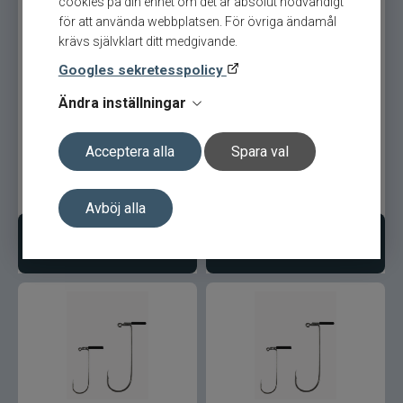
cookies på din enhet om det är absolut nödvändigt
för att använda webbplatsen. För övriga ändamål
krävs självklart ditt medgivande.
Gator
Googles sekretesspolicy
Gäddgapet
Ändra inställningar
Gamakatsu Krok 6-p Stl.1
Gamakatsu Krok 5-p
LS-3323
stl.1/0 LS-3323
Gamakatsu
Acceptera alla
Spara val
D.A.M
49
kr
49
kr
Avböj alla
Gladsax
Lägg i varukorgen
Lägg i varukorgen
Daiwa
Guideline
Gulp