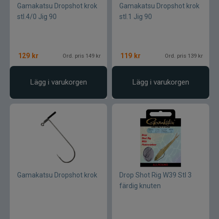
Gunki
Gamakatsu Dropshot krok
Gamakatsu Dropshot krok
stl.4/0 Jig 90
stl.1 Jig 90
Halco
Headbanger
129
kr
119
kr
Ord. pris 149 kr
Ord. pris 139 kr
Hurricane
Lägg i varukorgen
Lägg i varukorgen
IFISH
Illex
Interfiske
Gamakatsu Dropshot krok
Drop Shot Rig W39 Stl 3
Ismo
färdig knuten
J:son