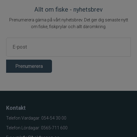
Allt om fiske - nyhetsbrev
Normark
Prenumerera gärna på vårt nyhetsbrev. Det ger dig senaste nytt
om fiske, fiskprylar och allt däromkring.
Okuma
Owner
Partridge
Prenumerera
Patriot
Penn
Pezon & Michel
Kontakt
Telefon Vardagar: 054-54 30 00
Pinewood
Telefon Lördagar: 0565-711 600