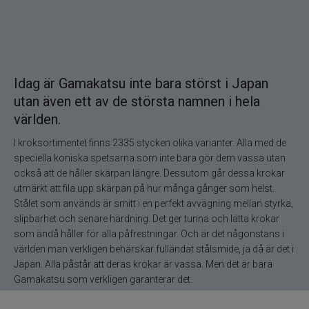
Maxximus
McLean
Idag är Gamakatsu inte bara störst i Japan
Mepps
utan även ett av de största namnen i hela
världen.
Mitchell
I kroksortimentet finns 2335 stycken olika varianter. Alla med de
speciella koniska spetsarna som inte bara gör dem vassa utan
Molix
också att de håller skärpan längre. Dessutom går dessa krokar
utmärkt att fila upp skärpan på hur många gånger som helst.
Mora
Stålet som används är smitt i en perfekt avvägning mellan styrka,
slipbarhet och senare härdning. Det ger tunna och lätta krokar
Mustad
som ändå håller för alla påfrestningar. Och är det någonstans i
världen man verkligen behärskar fulländat stålsmide, ja då är det i
Japan. Alla påstår att deras krokar är vassa. Men det är bara
Myran
Gamakatsu som verkligen garanterar det.
Nils Master