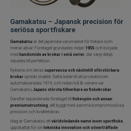
Fiskelinor
Gamakatsu – Japansk precision för
Småplock
seriösa sportfiskare
Tillbehör
Gamakatsu
är det japanska varumärket för fiskare som
menar allvar. Företaget grundades redan
1955
och började
Flugbindning
med
handsmide av krokar i små serier
, där varje detalj
slipades till perfektion.
Flugfiske
Ryktena om deras
supervassa och nästintill oförstörbara
krokar
spreds snabbt. Detta ledde till att produktionen
automatiserades 1974, och redan två år senare var
Vinterfiske
Gamakatsu
Japans största tillverkare av fiskekrokar
.
Kläder
Därefter expanderade företaget till
fiskespön och annan
premiumutrustning
, allt byggt med samma kompromisslösa
precision och kvalitetskrav.
Trolling
Idag är Gamakatsu ett
världsledande namn inom sportfiske
,
uppskattat för sin
tekniska innovation och oöverträffade
Specimenfiske