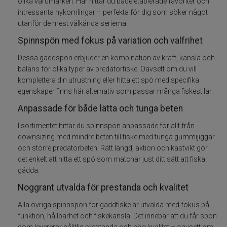
olika varumärken. Här hittar du både etablerade favoriter och
intressanta nykomlingar – perfekta för dig som söker något
Spön för gäddfiske
utanför de mest välkända serierna.
Spinnspön med fokus på variation och valfrihet
Spön till abborrfiske
Dessa gäddspön erbjuder en kombination av kraft, känsla och
Havsfiskespön
balans för olika typer av predatorfiske. Oavsett om du vill
komplettera din utrustning eller hitta ett spö med specifika
egenskaper finns här alternativ som passar många fiskestilar.
Haspelspön
Anpassade för både lätta och tunga beten
Spinnspön
I sortimentet hittar du spinnspön anpassade för allt från
downsizing med mindre beten till fiske med tunga gummijiggar
Teleskopspön
och större predatorbeten. Rätt längd, aktion och kastvikt gör
det enkelt att hitta ett spö som matchar just ditt sätt att fiska
gädda.
Vertikalspön
Noggrant utvalda för prestanda och kvalitet
Trollingspön
Alla övriga spinnspön för gäddfiske är utvalda med fokus på
funktion, hållbarhet och fiskekänsla. Det innebär att du får spön
Metspön