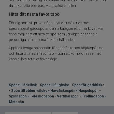
som levererar pålitlig prestanda och hög kvalitet – oavsett om
du fiskar ofta eller bara vid utvalda tillfällen.
Fiskeset
Hitta ditt nästa favoritspö
För dig som vill prova något nytt eller söker ett mer
Fiskedrag
specialiserat gäddspö är denna kategori ett utmärkt val. Här
finns möjlighet att hitta ett spö som verkligen passar din
Fiskelinor
personliga stil och dina fiskeförhållanden.
Upptäck övriga spinnspön för gäddfiske hos böjdaspön.se
Småplock
och hitta ditt nästa favoritsö – utan att kompromissa med
känsla, kvalitet eller fiskeglädje.
Tillbehör
Flugbindning
Spön till ädelfisk
-
Spön till flugfiske
-
Spön för gäddfiske
Flugfiske
-
Spön till abborrefiske
-
Havsfiskespön
-
Haspelspön
-
Spinnspön
-
Teleskopspön
-
Vertikalspön
-
Trollingspön
-
Vinterfiske
Metspön