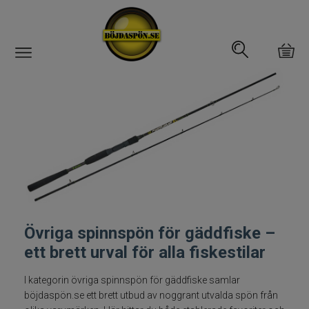
Gäddfemman
Abborrfemman
Interfiske
Rullar
Spön
Övriga spinnspön för gäddfiske –
ett brett urval för alla fiskestilar
Spön till ädelfiske
I kategorin övriga spinnspön för gäddfiske samlar
böjdaspön.se ett brett utbud av noggrant utvalda spön från
Spön till flugfiske