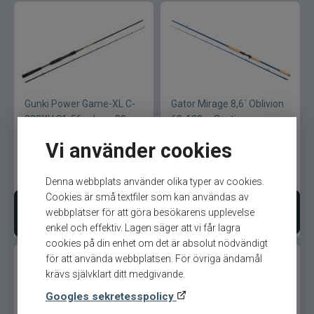
Gunki Power Game-XL C-
Gator Mirage 8,6´ Oblivion
220XH 21-56gr/max80
60-180gr Casting
Trigger
Vi använder cookies
899
kr
1 799
kr
Denna webbplats använder olika typer av cookies.
Cookies är små textfiler som kan användas av
webbplatser för att göra besökarens upplevelse
Lägg i varukorgen
Bevaka produkt
enkel och effektiv. Lagen säger att vi får lagra
cookies på din enhet om det är absolut nödvändigt
för att använda webbplatsen. För övriga ändamål
krävs självklart ditt medgivande.
Googles sekretesspolicy