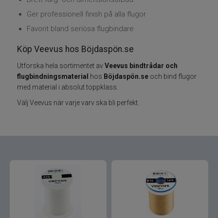
Ger professionell finish på alla flugor
Varumärken
Favorit bland seriösa flugbindare
Grundéns
Köp Veevus hos Böjdaspön.se
Utforska hela sortimentet av
Veevus bindtrådar och
Mikado
flugbindningsmaterial
hos
Böjdaspön.se
och bind flugor
med material i absolut toppklass.
13 Fishing
Välj Veevus när varje varv ska bli perfekt.
ABU Garcia
Fox International
AH Baits
Ahrex