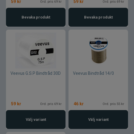
59
kr
59
kr
Ord. pris 69 kr
Ord. pris 69 kr
Normark
Bevaka produkt
Bevaka produkt
Okuma
Owner
Partridge
Patriot
Veevus G.S.P Bindtråd 30D
Veevus Bindtråd 14/0
Penn
Pezon & Michel
59
kr
46
kr
Ord. pris 69 kr
Ord. pris 55 kr
Pinewood
Välj variant
Välj variant