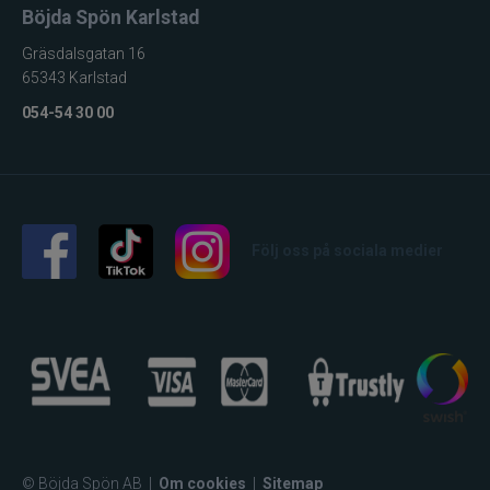
Böjda Spön Karlstad
Stonfo
Gräsdalsgatan 16
65343 Karlstad
Storm
054-54 30 00
Strike Pro
Sufix
Följ oss på sociala medier
Sundridge
Sunline
St. Croix
Svartzonker
Swim Whizz
© Böjda Spön AB
|
Om cookies
|
Sitemap