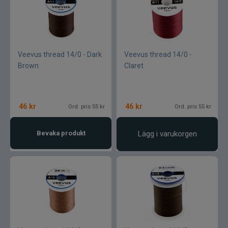
Jarvis Marine
Kamasan
Veevus thread 14/0 - Dark
Veevus thread 14/0 -
Kanalgratis
Brown
Claret
Kero
46
kr
46
kr
Ord. pris 55 kr
Ord. pris 55 kr
Kinetic
Bevaka produkt
Lägg i varukorgen
LureLock
Loon
Lunker City
Martiini