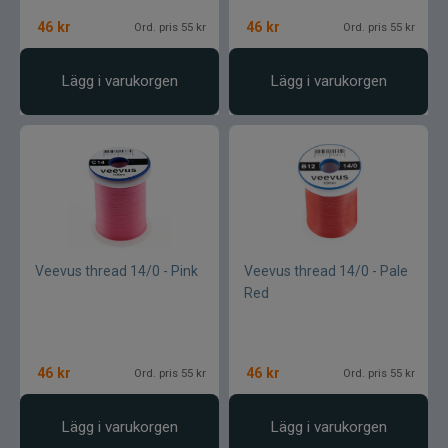
Blue fox skeddrag
46
kr
46
kr
Ord. pris 55 kr
Ord. pris 55 kr
Böjda spön
Lägg i varukorgen
Lägg i varukorgen
Berkley
Blue fox Vibrax
Bergmans
BFT
Veevus thread 14/0 - Pink
Veevus thread 14/0 - Pale
Red
C&F Design
Costa
46
kr
46
kr
Ord. pris 55 kr
Ord. pris 55 kr
Cotton Cordell
Lägg i varukorgen
Lägg i varukorgen