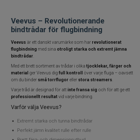
Fiskelinor
Veevus – Revolutionerande
Småplock
bindtrådar för flugbindning
Tillbehör
Veevus
är ett danskt varumärke som har
revolutionerat
flugbindning
med sina
otroligt starka och extremt jämna
bindtrådar
.
Flugbindning
Med ett brett sortiment av trådar i olika
tjocklekar, färger och
material
ger Veevus dig
full kontroll
över varje fluga – oavsett
Flugfiske
om du binder
små torrflugor
eller
stora streamers
.
Vinterfiske
Varje tråd är designad för att
inte fransa sig
och för att ge ett
professionellt resultat
vid varje bindning.
Kläder
Varför välja Veevus?
Extremt starka och tunna bindtrådar
Trolling
Perfekt jämn kvalitet rulle efter rulle
Specimenfiske
Brett färg- och dimensionsutbud