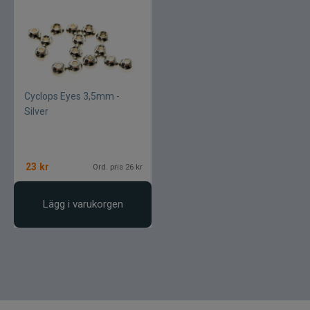
Pikewallis
Plano
Pikecraft
Cyclops Eyes 3,5mm -
Powerbait
Silver
Pulz Bait
23
kr
Ord. pris 26 kr
Prologic
Lägg i varukorgen
Ram mounts
Rapala
Relax