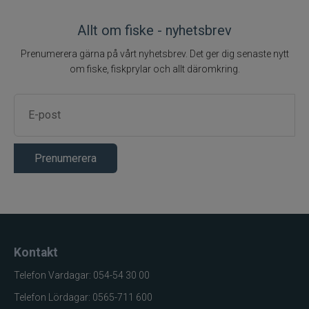
Rio
Allt om fiske - nyhetsbrev
River2Sea
Prenumerera gärna på vårt nyhetsbrev. Det ger dig senaste nytt
om fiske, fiskprylar och allt däromkring.
Ron Thompson
Rovex
Salmo
Prenumerera
Savage Gear
Scientific Anglers
Kontakt
Scott
Telefon Vardagar: 054-54 30 00
Scotty
Telefon Lördagar: 0565-711 600