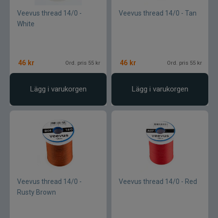
Armada
Veevus thread 14/0 -
Veevus thread 14/0 - Tan
White
Baltic
Bios
46
kr
46
kr
Ord. pris 55 kr
Ord. pris 55 kr
BKK
Lägg i varukorgen
Lägg i varukorgen
Benecchi
Billow Baits
Bite Of Bleak
Bomber
Veevus thread 14/0 -
Veevus thread 14/0 - Red
Rusty Brown
Brewer Baits