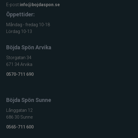
E-post:
info@bojdaspon.se
SemperFli
Öppettider:
Shimano
Måndag - fredag 10-18
Lördag 10-13
Simms
Böjda Spön Arvika
Smith Creek
Storgatan 34
671 34 Arvika
Sölvekroken
0570-711 690
Spiderwire
Böjda Spön Sunne
Splash
Långgatan 12
Sportsystem
686 30 Sunne
0565-711 600
Spro