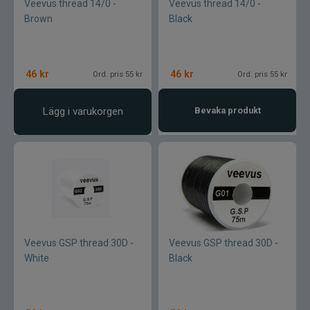
Veevus thread 14/0 -
Veevus thread 14/0 -
Brown
Black
Maxximus
McLean
46
kr
46
kr
Ord. pris 55 kr
Ord. pris 55 kr
Mepps
Lägg i varukorgen
Bevaka produkt
Mitchell
Molix
Mora
Mustad
Veevus GSP thread 30D -
Veevus GSP thread 30D -
White
Black
Myran
Nils Master