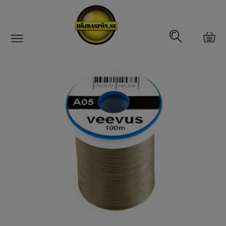
Gäddfemman
Abborrfemman
Interfiske
Rullar
Spön
Fiskeset
Fiskedrag