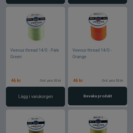
CWC
Cisco Kid
Dano Fly
Veevus thread 14/0 - Pale
Veevus thread 14/0 -
Darts
Green
Orange
Dometic
46
kr
46
kr
Ord. pris 55 kr
Ord. pris 55 kr
Drennan
Lägg i varukorgen
Bevaka produkt
Eastfields Lures
Eiger
FKP-GEAR