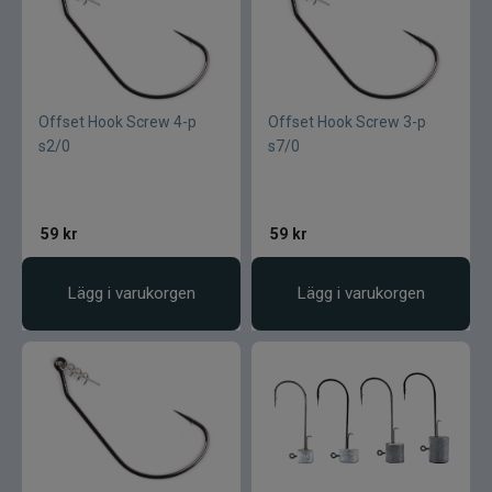
Rio
River2Sea
Offset Hook Screw 4-p
Offset Hook Screw 3-p
Ron Thompson
s2/0
s7/0
Rovex
59
kr
59
kr
Salmo
Savage Gear
Lägg i varukorgen
Lägg i varukorgen
Scientific Anglers
Scott
Scotty