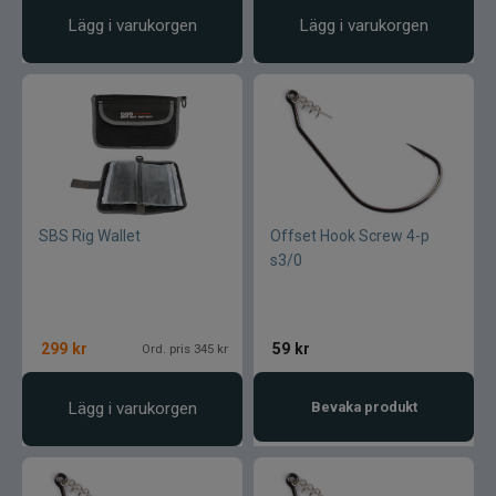
Pikewallis
Lägg i varukorgen
Lägg i varukorgen
Plano
Pikecraft
Powerbait
Pulz Bait
SBS Rig Wallet
Offset Hook Screw 4-p
s3/0
Prologic
Ram mounts
299
kr
59
kr
Ord. pris 345 kr
Rapala
Lägg i varukorgen
Bevaka produkt
Relax