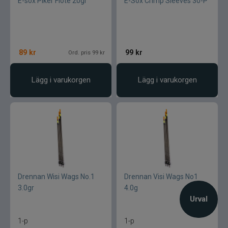
E-sox Piker Flöte 20gr
E-Sox Crimp Sleeves 30-P
89
kr
99
kr
Ord. pris 99 kr
Lägg i varukorgen
Lägg i varukorgen
Drennan Wisi Wags No.1
Drennan Visi Wags No1
3.0gr
4.0g
Urval
1-p
1-p