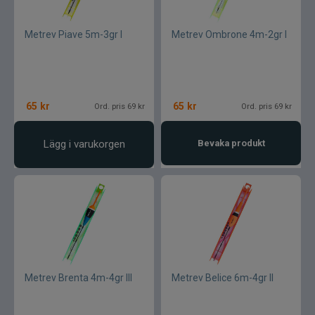
Ultimate Nordic
Metrev Piave 5m-3gr I
Metrev Ombrone 4m-2gr I
UNI produkter
UTC produkter
65
kr
65
kr
Ord. pris 69 kr
Ord. pris 69 kr
Veevus
Lägg i varukorgen
Bevaka produkt
Vicke
Viking herring
Vision
VK produkter
Metrev Brenta 4m-4gr III
Metrev Belice 6m-4gr II
VMC