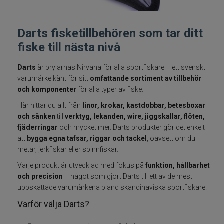
Fiskelinor
Darts fisketillbehören som tar ditt
Småplock
fiske till nästa nivå
Tillbehör
Darts
är prylarnas Nirvana för alla sportfiskare – ett svenskt
varumärke känt för sitt
omfattande sortiment av tillbehör
och komponenter
för alla typer av fiske.
Flugbindning
Här hittar du allt från
linor, krokar, kastdobbar, betesboxar
och sänken
till
verktyg, lekanden, wire, jiggskallar, flöten,
Flugfiske
fjäderringar
och mycket mer. Darts produkter gör det enkelt
att
bygga egna tafsar, riggar och tackel
, oavsett om du
Vinterfiske
metar, jerkfiskar eller spinnfiskar.
Varje produkt är utvecklad med fokus på
funktion, hållbarhet
Kläder
och precision
– något som gjort Darts till ett av de mest
uppskattade varumärkena bland skandinaviska sportfiskare.
Trolling
Varför välja Darts?
Specimenfiske