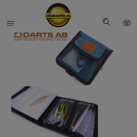
Gäddfemman
Abborrfemman
Interfiske
Rullar
Spön
Fiskeset
Fiskedrag