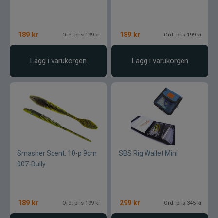
Normark
189
kr
189
kr
Ord. pris 199 kr
Ord. pris 199 kr
Okuma
Lägg i varukorgen
Lägg i varukorgen
Owner
Partridge
Patriot
Penn
Smasher Scent. 10-p 9cm
SBS Rig Wallet Mini
007-Bully
Pezon & Michel
Pinewood
189
kr
299
kr
Ord. pris 199 kr
Ord. pris 345 kr