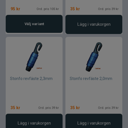
Gunki
95
kr
35
kr
Ord. pris 105 kr
Ord. pris 39 kr
Halco
Välj variant
Lägg i varukorgen
Headbanger
Hurricane
IFISH
Illex
Stonfo revfäste 2,3mm
Stonfo revfäste 2,0mm
Interfiske
Ismo
35
kr
35
kr
Ord. pris 39 kr
Ord. pris 39 kr
J:son
Lägg i varukorgen
Lägg i varukorgen