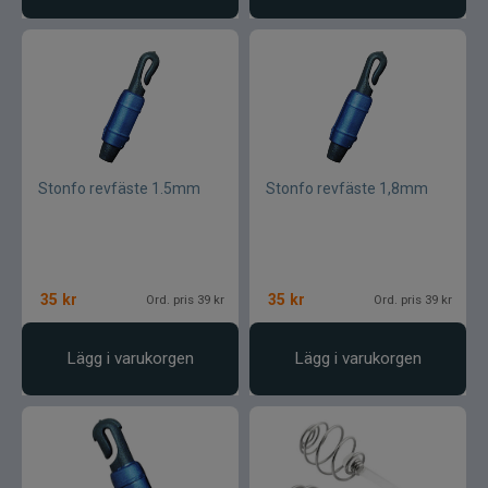
Jarvis Marine
Kamasan
Kanalgratis
Kero
Stonfo revfäste 1.5mm
Stonfo revfäste 1,8mm
Kinetic
LureLock
35
kr
35
kr
Ord. pris 39 kr
Ord. pris 39 kr
Loon
Lägg i varukorgen
Lägg i varukorgen
Lunker City
Martiini