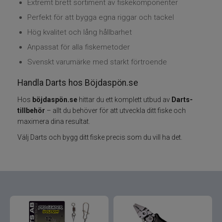
Extremt brett sortiment av fiske­komponenter
Perfekt för att bygga egna riggar och tackel
Varumärken
Hög kvalitet och lång hållbarhet
Grundéns
Anpassat för alla fiskemetoder
Svenskt varumärke med starkt förtroende
Mikado
Handla Darts hos Böjdaspön.se
13 Fishing
Hos
böjdaspön.se
hittar du ett komplett utbud av
Darts-
tillbehör
– allt du behöver för att utveckla ditt fiske och
maximera dina resultat.
ABU Garcia
Välj Darts och bygg ditt fiske precis som du vill ha det.
Fox International
AH Baits
Ahrex