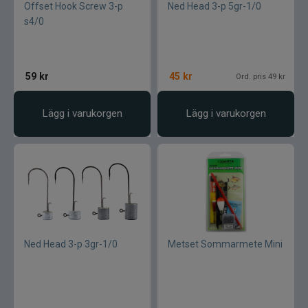
Offset Hook Screw 3-p
Ned Head 3-p 5gr-1/0
SemperFli
s4/0
Shimano
59
kr
45
kr
Ord. pris 49 kr
Simms
Lägg i varukorgen
Lägg i varukorgen
Smith Creek
Sölvekroken
Spiderwire
Splash
Ned Head 3-p 3gr-1/0
Metset Sommarmete Mini
Sportsystem
Spro