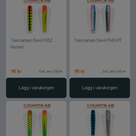
Lamson - Waterworks
Leech
Tasmanian Devil F052
Tasmanian Devil F045 RT
LMP
Hornet
Fibe
95
kr
95
kr
Ord. pris 105 kr
Ord. pris 105 kr
Loop
Lägg i varukorgen
Lägg i varukorgen
Fladen
Fly Dressing
Fox Rage
Futurefly