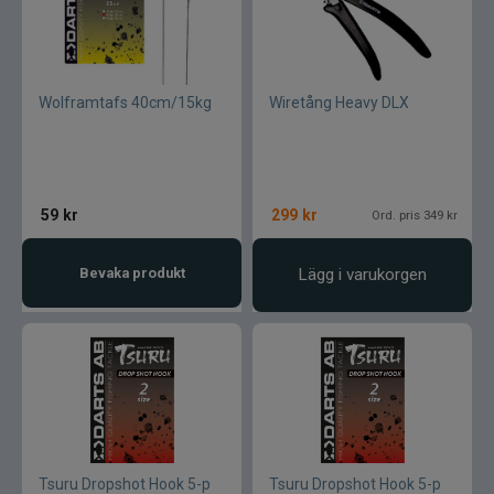
Armada
Baltic
Wolframtafs 40cm/15kg
Wiretång Heavy DLX
Bios
BKK
59
kr
299
kr
Ord. pris 349 kr
Benecchi
Bevaka produkt
Lägg i varukorgen
Billow Baits
Bite Of Bleak
Bomber
Brewer Baits
Tsuru Dropshot Hook 5-p
Tsuru Dropshot Hook 5-p