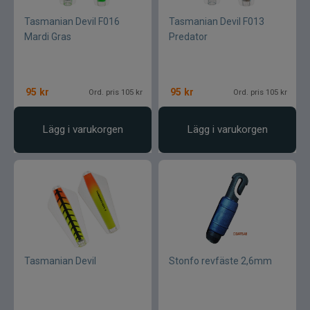
Tasmanian Devil F016
Tasmanian Devil F013
Gator
Mardi Gras
Predator
Gäddgapet
95
kr
95
kr
Ord. pris 105 kr
Ord. pris 105 kr
Gamakatsu
Lägg i varukorgen
Lägg i varukorgen
D.A.M
Gladsax
Daiwa
Guideline
Tasmanian Devil
Stonfo revfäste 2,6mm
Gulp