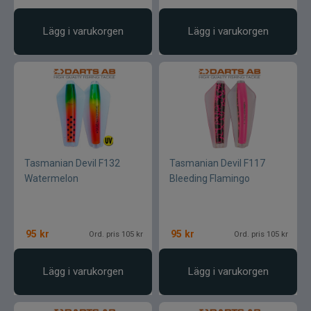
CWC
Lägg i varukorgen
Lägg i varukorgen
Cisco Kid
Dano Fly
Darts
Dometic
Tasmanian Devil F132
Tasmanian Devil F117
Watermelon
Bleeding Flamingo
Drennan
Eastfields Lures
95
kr
95
kr
Ord. pris 105 kr
Ord. pris 105 kr
Eiger
Lägg i varukorgen
Lägg i varukorgen
FKP-GEAR