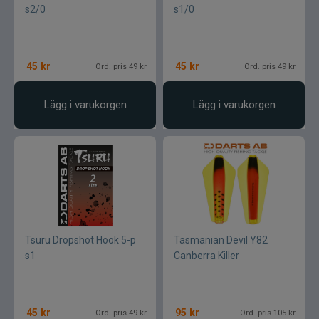
s2/0
s1/0
Blue fox skeddrag
Böjda spön
45
kr
45
kr
Ord. pris 49 kr
Ord. pris 49 kr
Berkley
Lägg i varukorgen
Lägg i varukorgen
Blue fox Vibrax
Bergmans
BFT
C&F Design
Tsuru Dropshot Hook 5-p
Tasmanian Devil Y82
s1
Canberra Killer
Costa
Cotton Cordell
45
kr
95
kr
Ord. pris 49 kr
Ord. pris 105 kr