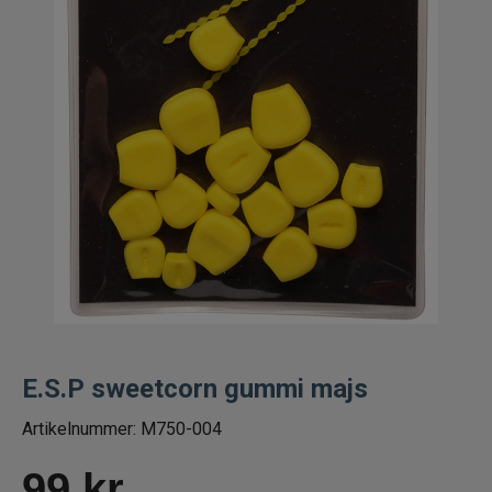
Fiskelinor
Småplock
Tillbehör
Förvaring
RAM produkter
Termosar och kylväskor
Håvar, mm
E.S.P sweetcorn gummi majs
Artikelnummer:
Väga och mäta
M750-004
99
kr
Verktyg