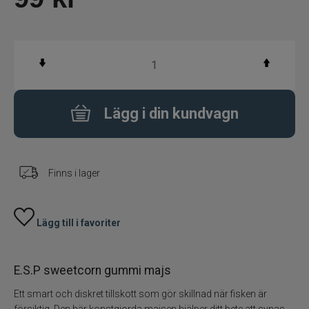
Knivar
Lim
Elektronik
Lägg i din kundvagn
Rullvård
Spöhållare
Finns i lager
Markörer
Lägg till i favoriter
Doftmedel och färger
E.S.P sweetcorn gummi majs
Mete
Ett smart och diskret tillskott som gör skillnad när fisken är