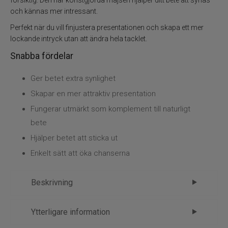
försiktig. Den här konstgjorda majsen hjälper ditt bete att synas
Övrigt
och kännas mer intressant.
Flugbindning
Perfekt när du vill finjustera presentationen och skapa ett mer
lockande intryck utan att ändra hela tacklet.
Flugfiske
Snabba fördelar
Ger betet extra synlighet
Vinterfiske
Skapar en mer attraktiv presentation
Kläder
Fungerar utmärkt som komplement till naturligt
bete
Trolling
Hjälper betet att sticka ut
Enkelt sätt att öka chanserna
Specimenfiske
Beskrivning
Varumärken
E.S.P sweetcorn gummi majs – små
Ytterligare information
detaljer som triggar napp