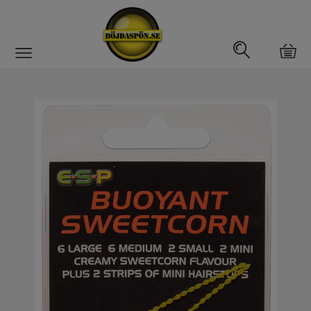
Gäddfemman
Abborrfemman
Interfiske
Rullar
Spön
Fiskeset
Fiskedrag