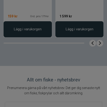
presentation
Smidigt tillskott i betesarsenalen
159
kr
1 599
kr
Ord. pris 179 kr
Produktfakta
Lägg i varukorgen
Lägg i varukorgen
Egenskap
Värde
E.S.P sweetcorn
Produkt
gummi majs
Varumärke
E.S.P
Typ
Konstgjord majs
Egenskap
Flytande
Smaksättning
Vanilj
Flera storlekar i
Allt om fiske - nyhetsbrev
Utförande
samma påse
Prenumerera gärna på vårt nyhetsbrev. Det ger dig senaste nytt
om fiske, fiskprylar och allt däromkring.