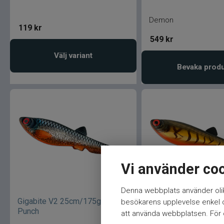
Demon
119
kr
549
kr
Välj variant
Bevaka prod
Vi använder co
Denna webbplats använder olik
Gigabite V2 25cm/175g Sucker
Gigabite V2 25cm/1
besökarens upplevelse enkel oc
Punch
Stripped Roach
att använda webbplatsen. För ö