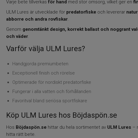
Varje bete tillverkas
för hand
med stor omsorg, vilket ger en
fi
ULM Lures är utvecklade för
predatorfiske
och levererar
natu
abborre och andra rovfiskar
.
Genom
genomtänkt design, korrekt ballast och noggrant val
och väder
.
Varför välja ULM Lures?
Handgjorda premiumbeten
Exceptionell finish och rörelse
Optimerade för nordiskt predatorfiske
Fungerar i alla vatten och förhållanden
Favoritval bland seriösa sportfiskare
Köp ULM Lures hos Böjdaspön.se
Hos
Böjdaspön.se
hittar du hela sortimentet av
ULM Lures
– 
hitta rätt bete.