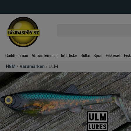
Gäddfemman
Abborrfemman
Interfiske
Rullar
Spön
Fiskeset
Fis
HEM
/
Varumärken
/ ULM