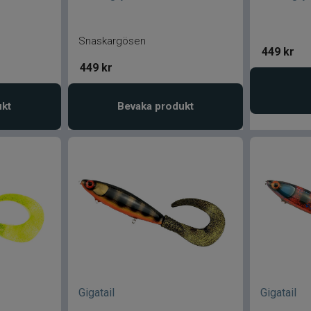
Snaskargösen
449
kr
449
kr
ukt
Bevaka produkt
Gigatail
Gigatail