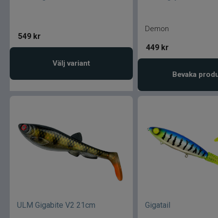
Demon
549
kr
449
kr
Välj variant
Bevaka prod
ULM Gigabite V2 21cm
Gigatail