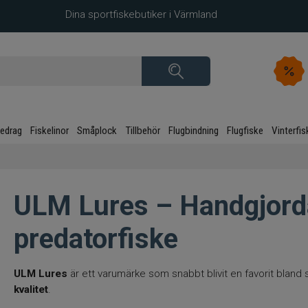
Dina sportfiskebutiker i Värmland
kedrag
Fiskelinor
Småplock
Tillbehör
Flugbindning
Flugfiske
Vinterfis
ULM Lures – Handgjord
predatorfiske
ULM Lures
är ett varumärke som snabbt blivit en favorit bland
kvalitet
.