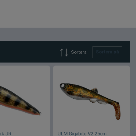
Sortera på
Sortera
erk JR
ULM Gigabite V2 25cm