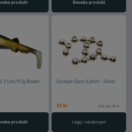
vaka produkt
Bevaka produkt
V2 21cm/97g Bream
Cyclops Eyes 3,0mm - Silver
23
kr
Ord. pris 26 kr
vaka produkt
Lägg i varukorgen