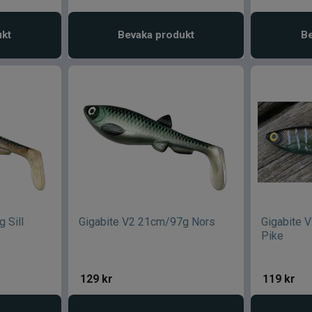
ukt
Bevaka produkt
Be
 Sill
Gigabite V2 21cm/97g Nors
Gigabite 
Pike
129
kr
119
kr