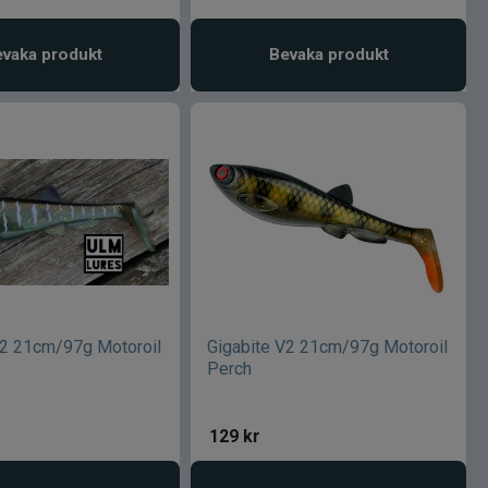
vaka produkt
Bevaka produkt
V2 21cm/97g Motoroil
Gigabite V2 21cm/97g Motoroil
Perch
129
kr