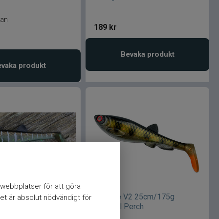
lan
189
kr
Bevaka produkt
vaka produkt
webbplatser för att göra
V2 25cm/175g
Gigabite V2 25cm/175g
et är absolut nödvändigt för
Pike
Motoroil Perch