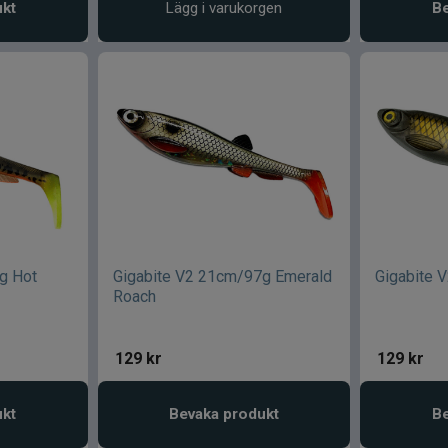
ukt
Lägg i varukorgen
Be
g Hot
Gigabite V2 21cm/97g Emerald
Gigabite 
Roach
129
kr
129
kr
ukt
Bevaka produkt
Be