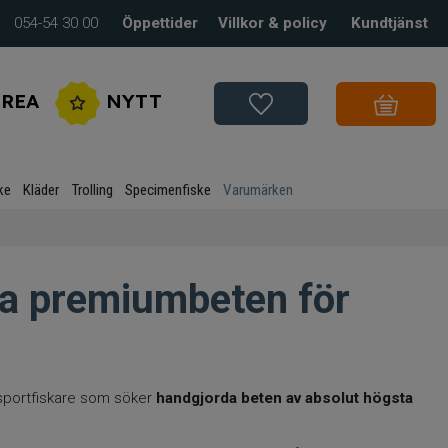
054-54 30 00
Öppettider
Villkor & policy
Kundtjänst
REA
NYTT
ke
Kläder
Trolling
Specimenfiske
Varumärken
a premiumbeten för
 sportfiskare som söker
handgjorda beten av absolut högsta