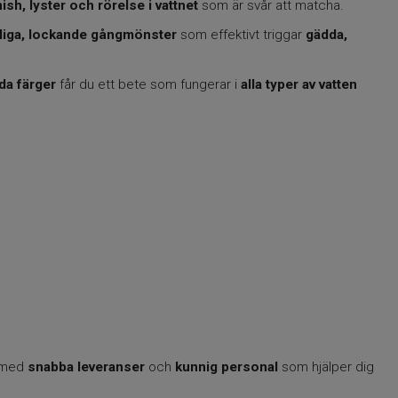
nish, lyster och rörelse i vattnet
som är svår att matcha.
rliga, lockande gångmönster
som effektivt triggar
gädda,
da färger
får du ett bete som fungerar i
alla typer av vatten
med
snabba leveranser
och
kunnig personal
som hjälper dig