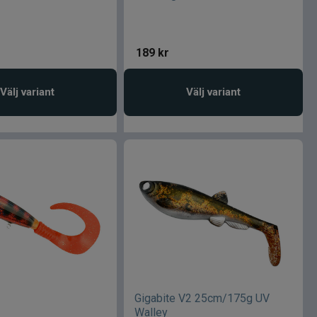
189
kr
Välj variant
Välj variant
Gigabite V2 25cm/175g UV
Walley