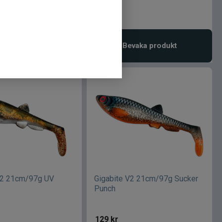
189
kr
vaka produkt
Bevaka produkt
V2 21cm/97g UV
Gigabite V2 21cm/97g Sucker
Punch
129
kr