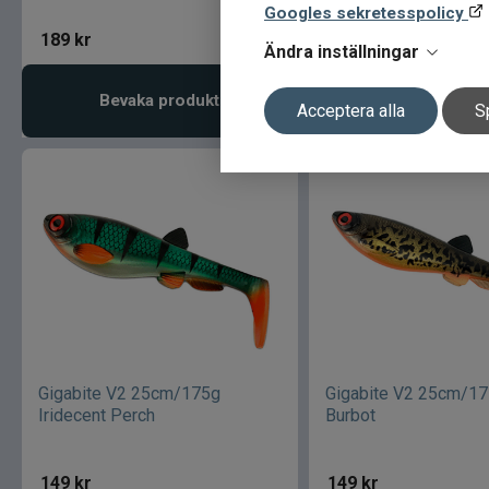
Googles sekretesspolicy
189
kr
149
kr
Ändra inställningar
Bevaka produkt
Bevaka prod
Acceptera alla
S
Gigabite V2 25cm/175g
Gigabite V2 25cm/17
Iridecent Perch
Burbot
149
kr
149
kr