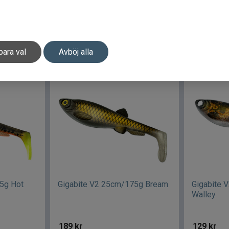
189
kr
149
kr
ukt
Bevaka produkt
Be
para val
Avböj alla
5g Hot
Gigabite V2 25cm/175g Bream
Gigabite 
Walley
189
kr
129
kr