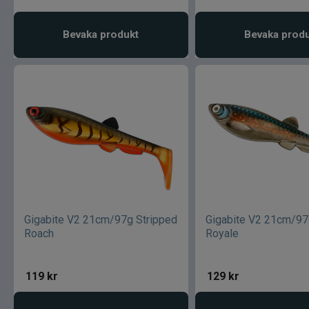
Bevaka produkt
Bevaka prod
Gigabite V2 21cm/97g Stripped
Gigabite V2 21cm/97g
Roach
Royale
119
kr
129
kr