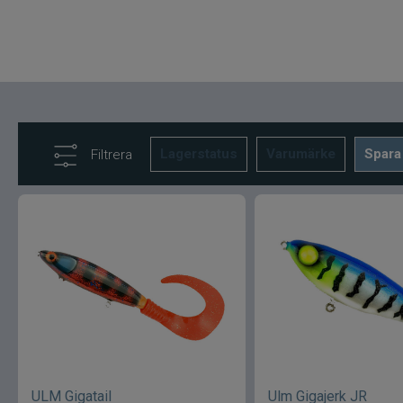
Lagerstatus
Varumärke
Spara
Filtrera
ULM Gigatail
Ulm Gigajerk JR