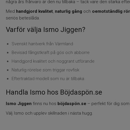
några års frånvaro är den nu tillbaka – tack vare den starka eft
Med
handgjord kvalitet
,
naturlig gång
och
oemotståndlig rö
seriös beteslåda.
Varför välja Ismo Jiggen?
Svenskt hantverk från Värmland
Bevisad fångstkraft på gös och abborre
Handgjord kvalitet och noggrant utförande
Naturlig rörelse som triggar rovfisk
Eftertraktad modell som nu är tillbaka
Handla Ismo hos Böjdaspön.se
Ismo Jiggen
finns nu hos
böjdaspön.se
– perfekt för dig som 
Välj Ismo och upplev skillnaden i nästa hugg.