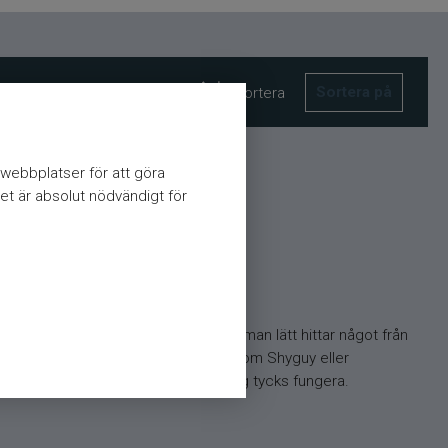
Sortera på
Sortera
webbplatser för att göra
et är absolut nödvändigt för
rkade vertikaljiggarna. Detta gör att man lätt hittar något från
ärgerna som är lite genomskinliga, som Shyguy eller
n till hugg även i sjöar där ingenting tycks fungera.