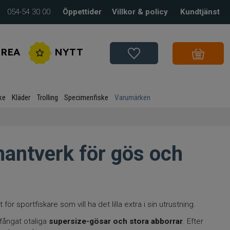
054-54 30 00
Öppettider
Villkor & policy
Kundtjänst
REA
NYTT
ke
Kläder
Trolling
Specimenfiske
Varumärken
hantverk för gös och
t för sportfiskare som vill ha det lilla extra i sin utrustning.
fångat otaliga
supersize-gösar och stora abborrar
. Efter