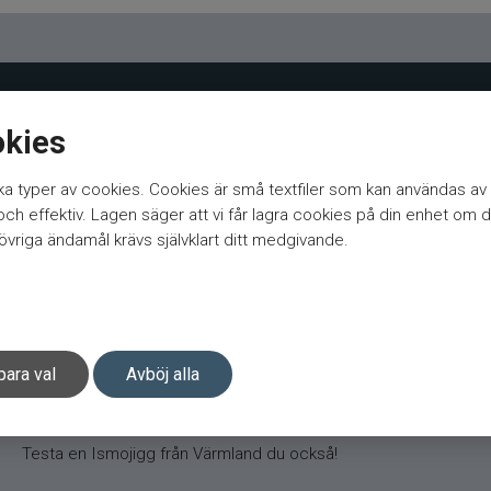
okies
a typer av cookies. Cookies är små textfiler som kan användas av 
h effektiv. Lagen säger att vi får lagra cookies på din enhet om d
vriga ändamål krävs självklart ditt medgivande.
Helsvensk jigg som är gjuten i Värmland.
Ismojiggarna görs i lite andra färger än många av de fabrikstillve
para val
Avböj alla
Ismo-sortimentet att komplettera beteslådan med. Inte minst f
Ninnimeister designad av Ninni Hedberg, brukar kunna locka göse
Testa en Ismojigg från Värmland du också!