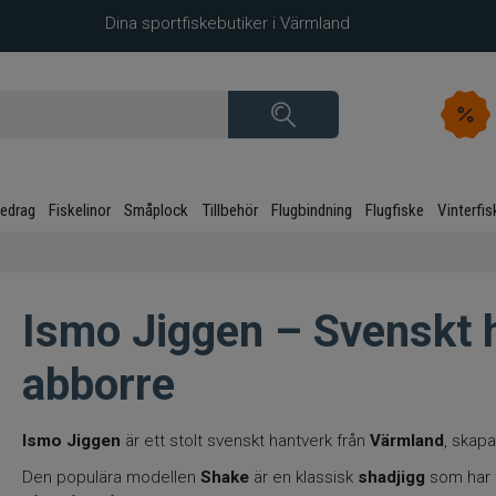
Dina sportfiskebutiker i Värmland
kedrag
Fiskelinor
Småplock
Tillbehör
Flugbindning
Flugfiske
Vinterfis
Ismo Jiggen – Svenskt 
abborre
Ismo Jiggen
är ett stolt svenskt hantverk från
Värmland
, skapa
Den populära modellen
Shake
är en klassisk
shadjigg
som har 