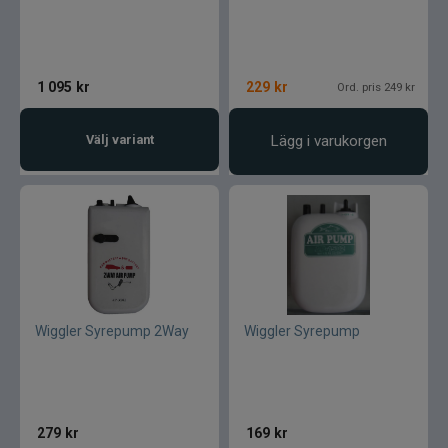
Normark
1 095
kr
229
kr
Ord. pris 249 kr
Okuma
Välj variant
Lägg i varukorgen
Owner
Partridge
Patriot
Penn
Wiggler Syrepump 2Way
Wiggler Syrepump
Pezon & Michel
Pinewood
279
kr
169
kr