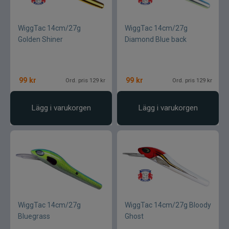
Gator
WiggTac 14cm/27g
WiggTac 14cm/27g
Golden Shiner
Diamond Blue back
Gäddgapet
Gamakatsu
99
kr
99
kr
Ord. pris 129 kr
Ord. pris 129 kr
D.A.M
Lägg i varukorgen
Lägg i varukorgen
Gladsax
Daiwa
Guideline
WiggTac 14cm/27g
WiggTac 14cm/27g Bloody
Gulp
Bluegrass
Ghost