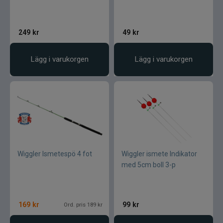
Wapsi
249
kr
49
kr
Watersnake
Westin
Lägg i varukorgen
Lägg i varukorgen
Wiggler
Wolfcreek Lures
X Zone
Wiggler Ismetespö 4 fot
Wiggler ismete Indikator
Xet
med 5cm boll 3-p
Yum
169
kr
99
kr
Ord. pris 189 kr
Zalt