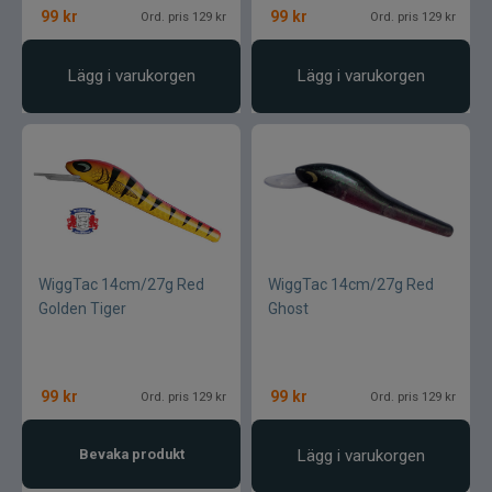
99
kr
99
kr
Ord. pris 129 kr
Ord. pris 129 kr
CWC
Lägg i varukorgen
Lägg i varukorgen
Cisco Kid
Dano Fly
Darts
Dometic
WiggTac 14cm/27g Red
WiggTac 14cm/27g Red
Drennan
Golden Tiger
Ghost
Eastfields Lures
99
kr
99
kr
Ord. pris 129 kr
Ord. pris 129 kr
Eiger
Bevaka produkt
Lägg i varukorgen
FKP-GEAR