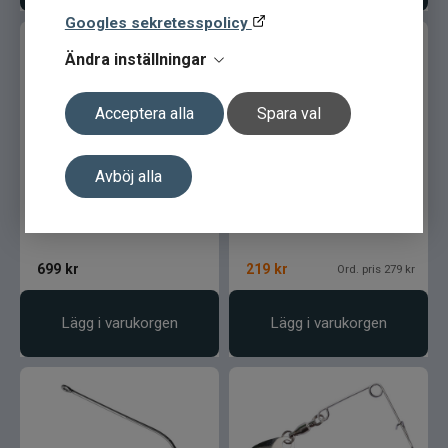
Googles sekretesspolicy
Textreme
Ändra inställningar
The Fly Co
Acceptera alla
Spara val
The Pig gummibete
Wiggler Pimpelskrylla
Wiggler Kveitekrok med
Avböj alla
rep
Thermotic
Tiemco
699
kr
219
kr
Ord. pris 279 kr
Tomic
Lägg i varukorgen
Lägg i varukorgen
Trouthunter
ULM