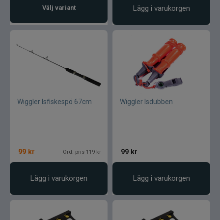
Välj variant
Lägg i varukorgen
Övriga fiskemärken
Wiggler Isfiskespö 67cm
Wiggler Isdubben
99
kr
99
kr
Ord. pris 119 kr
Lägg i varukorgen
Lägg i varukorgen