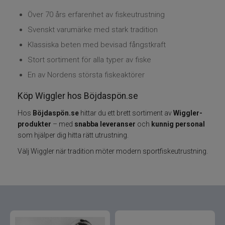
Över 70 års erfarenhet av fiskeutrustning
Varumärken
Svenskt varumärke med stark tradition
Klassiska beten med bevisad fångstkraft
Grundéns
Stort sortiment för alla typer av fiske
Mikado
En av Nordens största fiskeaktörer
Köp Wiggler hos Böjdaspön.se
13 Fishing
Hos
Böjdaspön.se
hittar du ett brett sortiment av
Wiggler-
ABU Garcia
produkter
– med
snabba leveranser
och
kunnig personal
som hjälper dig hitta rätt utrustning.
Fox International
Välj Wiggler när tradition möter modern sportfiskeutrustning.
AH Baits
Ahrex