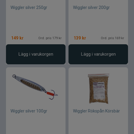
SemperFli
Wiggler silver 250gr
Wiggler silver 200gr
Shimano
Simms
149
kr
139
kr
Ord. pris 179 kr
Ord. pris 169 kr
Smith Creek
Lägg i varukorgen
Lägg i varukorgen
Sölvekroken
Spiderwire
Splash
Wiggler silver 100gr
Wiggler Rökspån Körsbär
Sportsystem
Spro