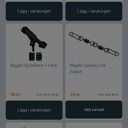
Pikewallis
Lägg i varukorgen
Lägg i varukorgen
Plano
Pikecraft
Powerbait
Pulz Bait
Wiggler Spöhållare 1-Pack
Wiggler Speedy Link
Dubbel
Prologic
Ram mounts
99
kr
29
kr
Ord. pris 129 kr
Ord. pris 39 kr
Rapala
Lägg i varukorgen
Välj variant
Relax