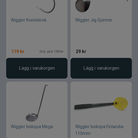
Ultimate Nordic
UNI produkter
Wiggler Kveitekrok
Wiggler Jig Spinner
UTC produkter
Veevus
119
kr
29
kr
Ord. pris 139 kr
Vicke
Lägg i varukorgen
Lägg i varukorgen
Viking herring
Vision
VK produkter
Wiggler Isskopa Mega
Wiggler Isskopa Finlandia
VMC
110mm