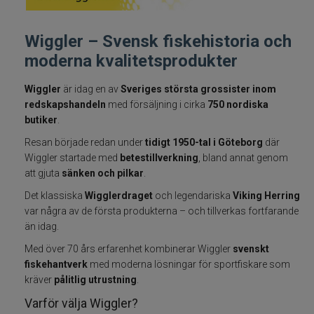
Fiskelinor
Wiggler – Svensk fiskehistoria och
moderna kvalitetsprodukter
Småplock
Wiggler
är idag en av
Sveriges största grossister inom
Tillbehör
redskapshandeln
med försäljning i cirka
750 nordiska
butiker
.
Flugbindning
Resan började redan under
tidigt 1950-tal i Göteborg
där
Wiggler startade med
betestillverkning
, bland annat genom
Flugfiske
att gjuta
sänken och pilkar
.
Det klassiska
Wigglerdraget
och legendariska
Viking Herring
Vinterfiske
var några av de första produkterna – och tillverkas fortfarande
än idag.
Kläder
Med över 70 års erfarenhet kombinerar Wiggler
svenskt
fiskehantverk
med moderna lösningar för sportfiskare som
Trolling
kräver
pålitlig utrustning
.
Varför välja Wiggler?
Specimenfiske