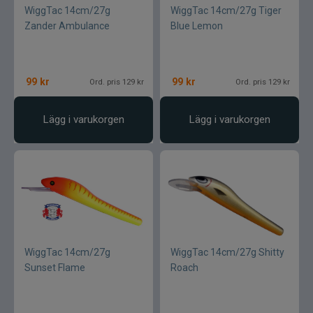
Blue fox skeddrag
WiggTac 14cm/27g
WiggTac 14cm/27g Tiger
Zander Ambulance
Blue Lemon
Böjda spön
Berkley
99
kr
99
kr
Ord. pris 129 kr
Ord. pris 129 kr
Blue fox Vibrax
Lägg i varukorgen
Lägg i varukorgen
Bergmans
BFT
C&F Design
WiggTac 14cm/27g
WiggTac 14cm/27g Shitty
Costa
Sunset Flame
Roach
Cotton Cordell