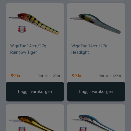
Lamson - Waterworks
Leech
LMP
WiggTac 14cm/27g
WiggTac 14cm/27g
Rainbow Tiger
Headlight
Fibe
Loop
99
kr
99
kr
Ord. pris 129 kr
Ord. pris 129 kr
Fladen
Lägg i varukorgen
Lägg i varukorgen
Fly Dressing
Fox Rage
Futurefly