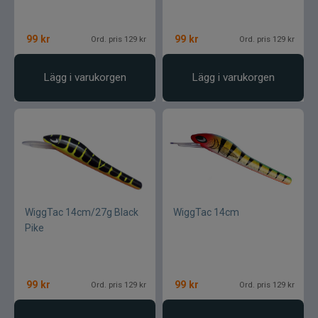
Gunki
99
kr
99
kr
Ord. pris 129 kr
Ord. pris 129 kr
Halco
Lägg i varukorgen
Lägg i varukorgen
Headbanger
Hurricane
IFISH
Illex
WiggTac 14cm/27g Black
WiggTac 14cm
Interfiske
Pike
Ismo
99
kr
99
kr
Ord. pris 129 kr
Ord. pris 129 kr
J:son