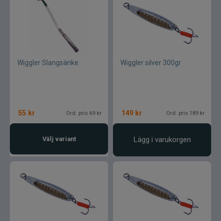
Rio
River2Sea
Ron Thompson
Wiggler Slangsänke
Wiggler silver 300gr
Rovex
Salmo
55
kr
149
kr
Ord. pris 69 kr
Ord. pris 189 kr
Savage Gear
Välj variant
Lägg i varukorgen
Scientific Anglers
Scott
Scotty