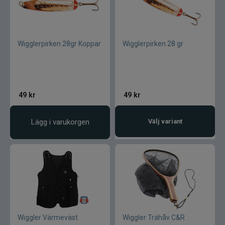
Maxximus
McLean
Wigglerpirken 28gr Koppar
Wigglerpirken 28 gr
Mepps
Mitchell
49
kr
49
kr
Molix
Lägg i varukorgen
Välj variant
Mora
Mustad
Myran
Wiggler Värmeväst
Wiggler Trähåv C&R
Nils Master