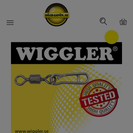
Gäddfemman
Abborrfemman
Interfiske
Rullar
Spön
Fiskeset
Fiskedrag