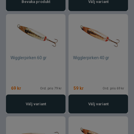
Bevaka produkt
Välj variant
Jarvis Marine
Kamasan
Kanalgratis
Kero
Wigglerpirken 60 gr
Wigglerpirken 40 gr
Kinetic
LureLock
69
kr
59
kr
Ord. pris 79 kr
Ord. pris 69 kr
Loon
Välj variant
Välj variant
Lunker City
Martiini