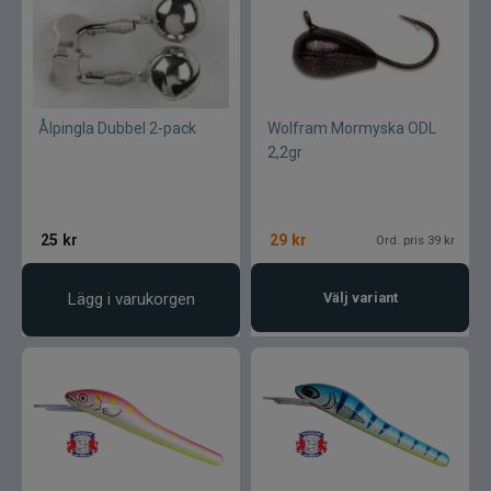
Armada
Baltic
Bios
Ålpingla Dubbel 2-pack
Wolfram Mormyska ODL
2,2gr
BKK
Benecchi
25
kr
29
kr
Ord. pris 39 kr
Billow Baits
Lägg i varukorgen
Välj variant
Bite Of Bleak
Bomber
Brewer Baits