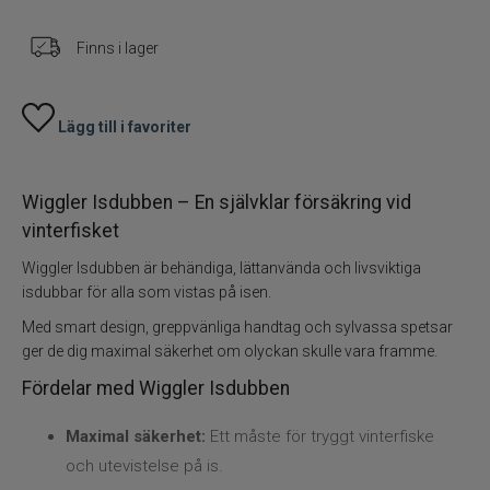
Rödingblänken
Finns i lager
Isborrar
Lägg till i favoriter
Pimpelkrok
Wiggler Isdubben – En självklar försäkring vid
Ismete
vinterfisket
Wiggler Isdubben är behändiga, lättanvända och livsviktiga
Pimpelspön
isdubbar för alla som vistas på isen.
Pimpellinor
Med smart design, greppvänliga handtag och sylvassa spetsar
ger de dig maximal säkerhet om olyckan skulle vara framme.
Stolryggsäckar och skryllor
Fördelar med Wiggler Isdubben
Maximal säkerhet:
Ett måste för tryggt vinterfiske
Tillbehör till vinterfisket
och utevistelse på is.