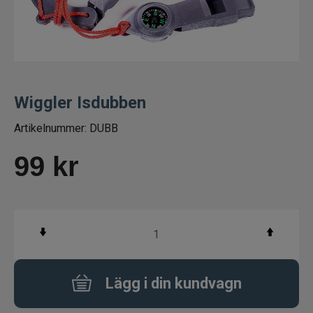
Fiskelinor
Småplock
Tillbehör
Wiggler Isdubben
Artikelnummer:
DUBB
Flugbindning
99
kr
Flugfiske
Vinterfiske
Balanspirkar
Pirkar
Lägg i din kundvagn
Mormyska