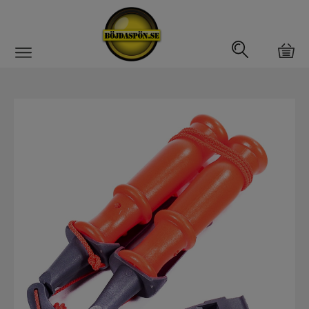
Gäddfemman
Abborrfemman
Interfiske
Rullar
Spön
Fiskeset
Fiskedrag