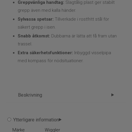
Kläder
Greppvänliga handtag:
Slagtålig plast ger stabilt
grepp även med kalla händer.
Trolling
Sylvassa spetsar:
Tillverkade i rostfritt stål för
säkert grepp i isen.
Specimenfiske
Snabb åtkomst:
Dubbarna är lätta att få fram utan
trassel.
Varumärken
Extra säkerhetsfunktioner:
Inbyggd visselpipa
med kompass för nödsituationer.
Beskrivning
Wiggler Isdubben – En självklar
Ytterligare information
försäkring vid vinterfisket
Märke
Wiggler