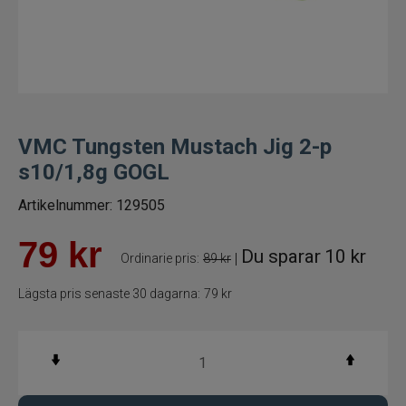
Fiskelinor
Småplock
Tillbehör
VMC Tungsten Mustach Jig 2-p
s10/1,8g GOGL
Flugbindning
Artikelnummer:
129505
Flugfiske
79
kr
Du sparar
10 kr
|
Ordinarie pris:
89 kr
Vinterfiske
Lägsta pris senaste 30 dagarna:
79 kr
Balanspirkar
Pirkar
Mormyska