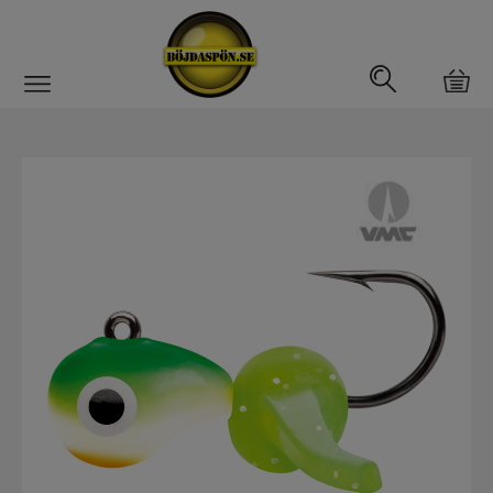
Gäddfemman
Abborrfemman
Interfiske
Rullar
Spön
Fiskeset
Fiskedrag