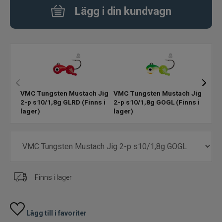
Lägg i din kundvagn
Rödingblänken
Isborrar
Pimpelkrok
VMC Tungsten Mustach Jig
VMC Tungsten Mustach Jig
VMC 
Ismete
2-p s10/1,8g GLRD
(Finns i
2-p s10/1,8g GOGL
(Finns i
2-p 
lager)
lager)
lage
Pimpelspön
Pimpellinor
Stolryggsäckar och skryllor
Finns i lager
Tillbehör till vinterfisket
Lägg till i favoriter