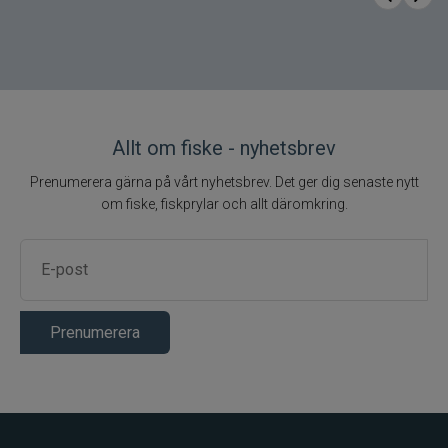
VMC Tungsten
Produktnamn
Mustach Jig 2p
S10/1,8 g
Antal
2 st
Vikt per jigg
1,8 g
Allt om fiske - nyhetsbrev
Krokstorlek
S10
Tungstenkropp +
Prenumerera gärna på vårt nyhetsbrev. Det ger dig senaste nytt
Material
mjukplastsvans
om fiske, fiskprylar och allt däromkring.
Abborre, röding,
Arter
regnbåge
Isfiske, lätt–medium
Användning
jiggning
Prenumerera
Tungsten, snabb
Egenskaper
nedgång,
mustaschrörelse