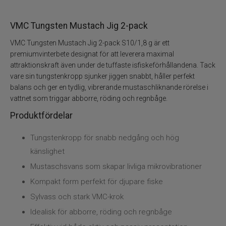
Kläder
VMC Tungsten Mustach Jig 2-pack
Trolling
VMC Tungsten Mustach Jig 2-pack S10/1,8 g är ett
Specimenfiske
premiumvinterbete designat för att leverera maximal
attraktionskraft även under de tuffaste isfiskeförhållandena. Tack
vare sin tungstenkropp sjunker jiggen snabbt, håller perfekt
Varumärken
balans och ger en tydlig, vibrerande mustaschliknande rörelse i
vattnet som triggar abborre, röding och regnbåge.
Produktfördelar
Tungstenkropp för snabb nedgång och hög
känslighet
Mustaschsvans som skapar livliga mikrovibrationer
Kompakt form perfekt för djupare fiske
Sylvass och stark VMC-krok
Idealisk för abborre, röding och regnbåge