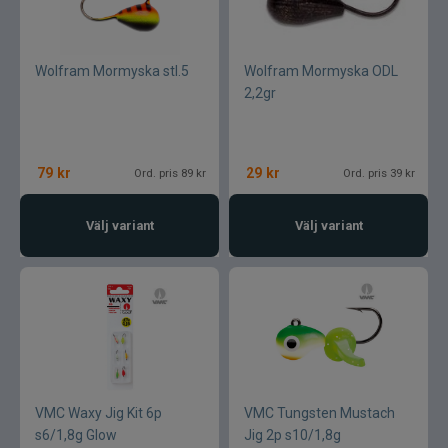
Wolfram Mormyska stl.5
Wolfram Mormyska ODL
2,2gr
79
kr
29
kr
Ord. pris 89 kr
Ord. pris 39 kr
Välj variant
Välj variant
VMC Waxy Jig Kit 6p
VMC Tungsten Mustach
s6/1,8g Glow
Jig 2p s10/1,8g