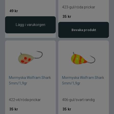
423-gul/röda prickar
49
kr
35
kr
Lägg i varukorgen
Bevaka produkt
Mormyska Wolfram Shark
Mormyska Wolfram Shark
5mm/1,9gr
5mm/1,9gr
422-vit/röda prickar
406-gul/svart randig
35
kr
35
kr