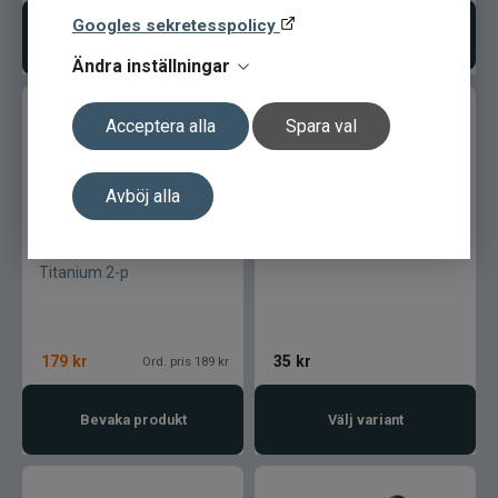
Googles sekretesspolicy
Lägg i varukorgen
Välj variant
Ändra inställningar
Acceptera alla
Spara val
Avböj alla
Rapala Mormyskatopp
Paolio Mormyska
Titanium 2-p
179
kr
35
kr
Ord. pris 189 kr
Bevaka produkt
Välj variant