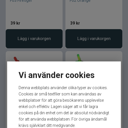
F03 Firetiger
F02 Orange
39
kr
39
kr
Lägg i varukorgen
Lägg i varukorgen
Vi använder cookies
Denna webbplats använder olika typer av cookies.
Sierga Mormyska 2,3gr
Sierga Mormyska 2,3gr
Cookies är små textfiler som kan användas av
F01 Red
webbplatser för att göra besökarens upplevelse
enkel och effektiv. Lagen säger att vi får lagra
cookies på din enhet om det är absolut nödvändigt
för att använda webbplatsen. För övriga ändamål
39
kr
39
kr
krävs självklart ditt medgivande.