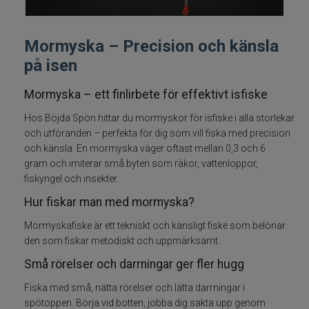
Fiskelinor
Mormyska – Precision och känsla
Småplock
på isen
Tillbehör
Mormyska – ett finlirbete för effektivt isfiske
Hos Böjda Spön hittar du mormyskor för isfiske i alla storlekar
Flugbindning
och utföranden – perfekta för dig som vill fiska med precision
och känsla. En mormyska väger oftast mellan 0,3 och 6
Flugfiske
gram och imiterar små byten som räkor, vattenloppor,
fiskyngel och insekter.
Vinterfiske
Hur fiskar man med mormyska?
Mormyskafiske är ett tekniskt och känsligt fiske som belönar
Balanspirkar
den som fiskar metodiskt och uppmärksamt.
Små rörelser och darrningar ger fler hugg
Pirkar
Fiska med små, nätta rörelser och lätta darrningar i
spötoppen. Börja vid botten, jobba dig sakta upp genom
Mormyska