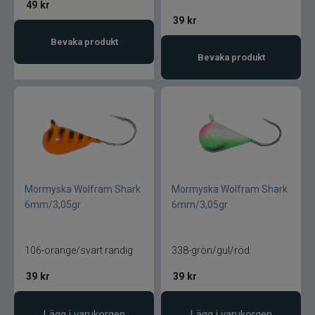
49
kr
39
kr
Bevaka produkt
Bevaka produkt
Mormyska Wolfram Shark
Mormyska Wolfram Shark
6mm/3,05gr
6mm/3,05gr
106-orange/svart randig
338-grön/gul/röd
39
kr
39
kr
Lägg i varukorgen
Lägg i varukorgen