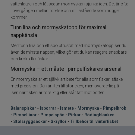
vattenlagren och låt sedan mormyskan sjunka igen. Det är ofta
i övergången mellan rörelse och stillastående som hugget
Rödingblänken
kommer.
Tunn lina och mormyskatopp för maximal
Isborrar
nappkänsla
Pimpelkrok
Med tunn lina och ett spö utrustat med mormyskatopp ser du
även de minsta nappen, vilket gör att du kan reagera snabbare
och kroka fler fiskar.
Ismete
Mormyska – ett måste i pimpelfiskares arsenal
Pimpelspön
En mormyska är ett självklart bete för alla som fiskar isfiske
med precision. Den är liten till storleken, men ovärderlig på
Pimpellinor
isen när fisken är försiktig eller står tätt mot botten.
Stolryggsäckar och skryllor
Balanspirkar
-
Isborrar
-
Ismete
-
Mormyska
-
Pimpelkrok
-
Pimpellinor
-
Pimpelspön
-
Pirkar
-
Rödingblänken
Tillbehör till vinterfisket
-
Stolsryggsäckar
-
Skryllor
-
Tillbehör till vinterfisket