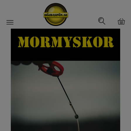
Gäddfemman
Abborrfemman
Interfiske
Rullar
Spön
Fiskeset
Fiskedrag