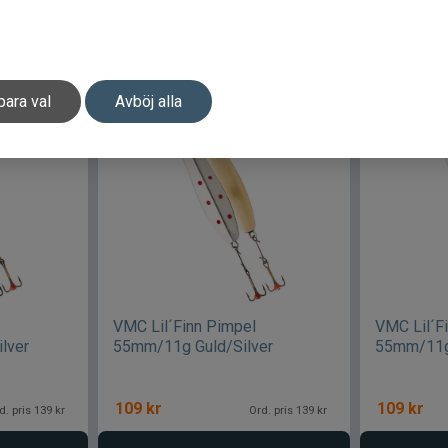
119
kr
119
kr
d. pris 149 kr
Ord. pris 149 kr
gen
Lägg i varukorgen
Lä
para val
Avböj alla
VMC Lil´Finn Pimpel
VMC Lil´F
lver
55mm/11g Guld/Silver
55mm/11
109
kr
109
kr
d. pris 139 kr
Ord. pris 139 kr