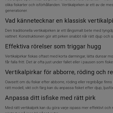
olika fiskarter och isförhållanden. Vertikalpirken är ett av de m
generationer.
Vad kännetecknar en klassisk vertikalp
Den traditionella vertikalpirken är ett långsmalt bete med tyngdp
vattnet. Konstruktionen gör att pirken snabbt når rätt djup och s
Effektiva rörelser som triggar hugg
Vertikalpirkar fiskas oftast med korta darrningar, lätta dunsar 
får falla fritt. Det är ofta just under fallet eller i pausen som fis
Vertikalpirkar för abborre, röding och 
Oavsett om du fiskar efter abborre, röding eller regnbåge finns 
rätt modell, vikt och färg kan du anpassa fisket efter djup, ljusfö
Anpassa ditt isfiske med rätt pirk
Med rätt vertikalpirk kan du göra varje ispass mer effektivt och r