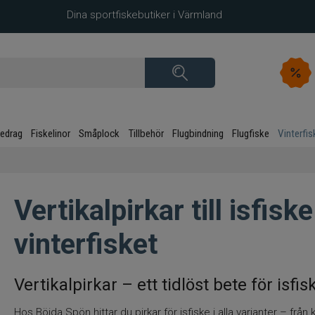
Dina sportfiskebutiker i Värmland
kedrag
Fiskelinor
Småplock
Tillbehör
Flugbindning
Flugfiske
Vinterfis
Vertikalpirkar till isfis
vinterfisket
Vertikalpirkar – ett tidlöst bete för isfis
Hos Böjda Spön hittar du pirkar för isfiske i alla varianter – frå