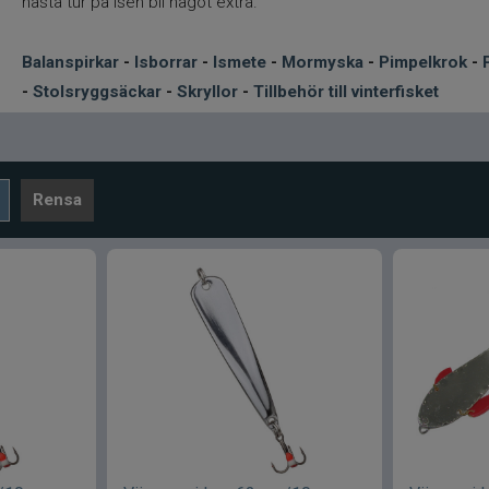
nästa tur på isen bli något extra.
Balanspirkar
-
Isborrar
-
Ismete
-
Mormyska
-
Pimpelkrok
-
-
Stolsryggsäckar
-
Skryllor
-
Tillbehör till vinterfisket
Rensa