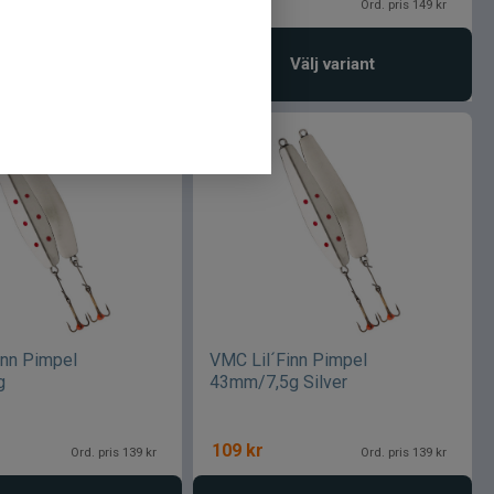
119
kr
Ord. pris 149 kr
Ord. pris 149 kr
gg i varukorgen
Välj variant
inn Pimpel
VMC Lil´Finn Pimpel
g
43mm/7,5g Silver
109
kr
Ord. pris 139 kr
Ord. pris 139 kr