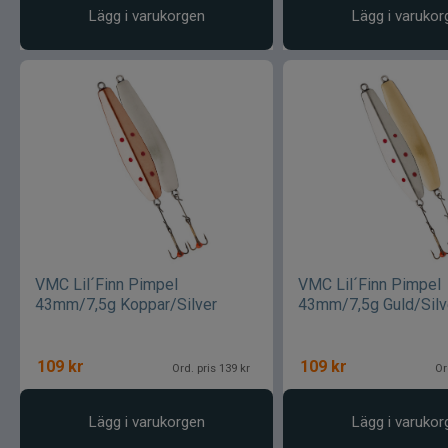
Lägg i varukorgen
Lägg i varukor
VMC Lil´Finn Pimpel
VMC Lil´Finn Pimpel
43mm/7,5g Koppar/Silver
43mm/7,5g Guld/Silv
109
kr
109
kr
Ord. pris 139 kr
Or
Lägg i varukorgen
Lägg i varukor