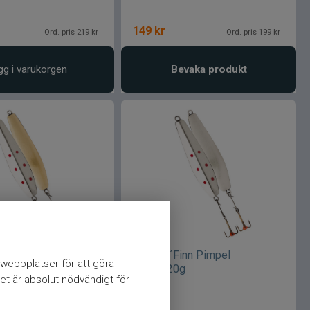
149
kr
Ord. pris 219 kr
Ord. pris 199 kr
gg i varukorgen
Bevaka produkt
inn Pimpel
VMC Lil´Finn Pimpel
webbplatser för att göra
Guld/Silver
70mm/20g
et är absolut nödvändigt för