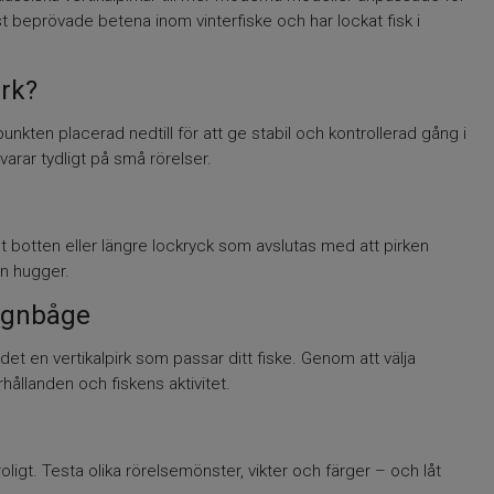
est beprövade betena inom vinterfiske och har lockat fisk i
irk?
unkten placerad nedtill för att ge stabil och kontrollerad gång i
varar tydligt på små rörelser.
mot botten eller längre lockryck som avslutas med att pirken
ken hugger.
regnbåge
det en vertikalpirk som passar ditt fiske. Genom att välja
rhållanden och fiskens aktivitet.
oligt. Testa olika rörelsemönster, vikter och färger – och låt