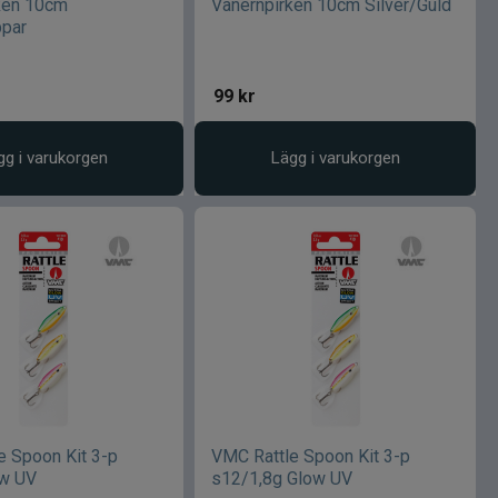
ken 10cm
Vänernpirken 10cm Silver/Guld
ppar
99
kr
gg i varukorgen
Lägg i varukorgen
e Spoon Kit 3-p
VMC Rattle Spoon Kit 3-p
ow UV
s12/1,8g Glow UV