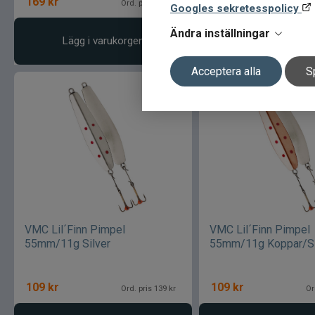
169
kr
119
kr
Ord. pris 199 kr
Or
Googles sekretesspolicy
Ändra inställningar
Lägg i varukorgen
Lägg i varukor
Acceptera alla
S
VMC Lil´Finn Pimpel
VMC Lil´Finn Pimpel
55mm/11g Silver
55mm/11g Koppar/Si
109
kr
109
kr
Ord. pris 139 kr
Or