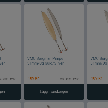
l
VMC Bergman Pimpel
VMC Berg
ver
51mm/8g Guld/Silver
51mm/8g
109
kr
109
kr
d. pris 139 kr
Ord. pris 139 kr
gen
Lägg i varukorgen