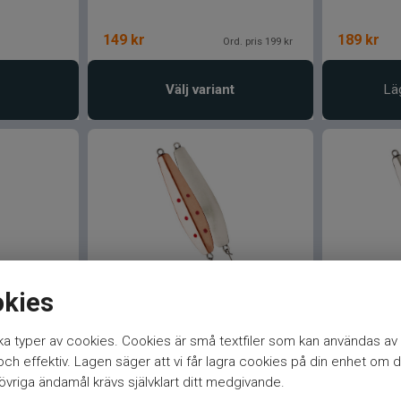
149
kr
189
kr
Ord. pris 199 kr
Välj variant
Lä
okies
VMC Lil´Finn Pimpel
VMC Lil´F
a typer av cookies. Cookies är små textfiler som kan användas av 
70mm/20g Koppar/Silver
70mm/20g 
h effektiv. Lagen säger att vi får lagra cookies på din enhet om d
vriga ändamål krävs självklart ditt medgivande.