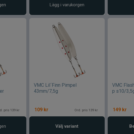
gen
Lägg i varukorgen
VMC Lil´Finn Pimpel
VMC Flash
er
43mm/7,5g
p s10/3,5
109
kr
149
kr
d. pris 139 kr
Ord. pris 139 kr
gen
Välj variant
Be