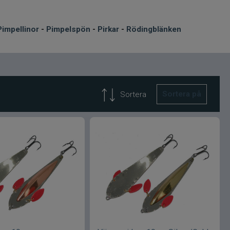
Pimpellinor
-
Pimpelspön
-
Pirkar
-
Rödingblänken
Sortera på
Sortera