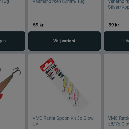
/10g
Väsmanpirken 62mm/10g
Vänernpir
Silver/Ko
59
kr
99
kr
gen
Välj variant
Lä
VMC Rattle Spoon Kit 3p Glow
VMC Rattl
UV
s8/7g Gl