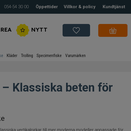
054-54 30 00
Öppettider
Villkor & policy
Kundtjänst
REA
NYTT
ke
Kläder
Trolling
Specimenfiske
Varumärken
ke – Klassiska beten för
ke
n klassiska vertikalpirkar till mer moderna modeller anpassade för