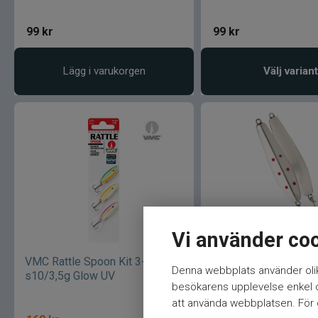
99
kr
99
kr
Lägg i varukorgen
Välj variant
Vi använder co
VMC Rattle Spoon Kit 3-p
VMC Lil´Finn Pimpel
Denna webbplats använder olik
s10/3,5g Glow UV
70mm/20g Silver
besökarens upplevelse enkel oc
att använda webbplatsen. För ö