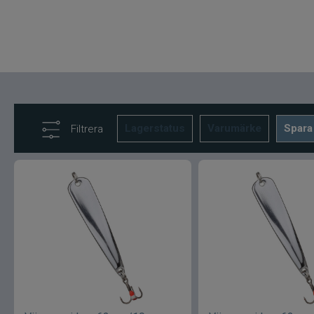
Lagerstatus
Varumärke
Spara
Filtrera