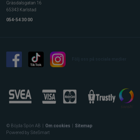
Gräsdalsgatan 16
65343 Karlstad
054-54 30 00
Följ oss på sociala medier
© Böjda Spön AB
|
Om cookies
|
Sitemap
Powered by SiteSmart