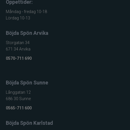
Vinterfiske efter abborre
Öppettider:
Användning
Betesask eller i skryllan
Förvaring
Måndag - fredag 10-18
Lördag 10-13
Vertikalpirk
Typ
Böjda Spön Arvika
Storgatan 34
671 34 Arvika
0570-711 690
Böjda Spön Sunne
Långgatan 12
686 30 Sunne
0565-711 600
Böjda Spön Karlstad