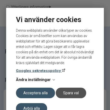
Hedlund 35mm – Precision när
Ytterligare information
abborren är försiktig
Märke
Bios
Vi använder cookies
Hedlund 35mm är utvecklad för situationer när
Tillverkare
Bios - 8.Vintermete
större och tyngre pirkar inte ger resultat. Den
släta kroppen och den exakta balansen skapar
Denna webbplats använder olika typer av cookies.
ett mycket naturligt rörelsemönster som
Cookies är små textfiler som kan användas av
efterliknar ett litet och sårbart byte.
webbplatser för att göra besökarens upplevelse
enkel och effektiv. Lagen säger att vi får lagra
Relaterade fiskeredskap för ditt fiske
Detta gör Hedlund till ett utmärkt val vid trögt fiske
cookies på din enhet om det är absolut nödvändigt
och i grundare vatten där presentationen måste
för att använda webbplatsen. För övriga ändamål
vara diskret och kontrollerad.
krävs självklart ditt medgivande.
Googles sekretesspolicy
Så fiskar du effektivt med Hedlund
35mm
Populära fiskeredskap bland våra kunder
Ändra inställningar
Använd små, mjuka lockdrag kombinerat med
Acceptera alla
Spara val
korta pauser. Under pausen svävar pirken lugnt
och stabilt – ett ögonblick som ofta triggar
abborrens hugg.
Avböj alla