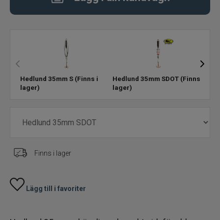
Rödingblänken
Isborrar
Pimpelkrok
Hedlund 35mm S
(Finns i
Hedlund 35mm SDOT
(Finns i
Hed
lager)
lager)
lage
Ismete
Pimpelspön
Pimpellinor
Finns i lager
Stolryggsäckar och skryllor
Lägg till i favoriter
Tillbehör till vinterfisket