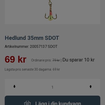
Fiskelinor
Småplock
Tillbehör
Hedlund 35mm SDOT
Flugbindning
Artikelnummer:
20057137 SDOT
Flugfiske
69
kr
Du sparar
10 kr
|
Ordinarie pris:
79 kr
Vinterfiske
Lägsta pris senaste 30 dagarna:
69 kr
Balanspirkar
Pirkar
Lägg i din kundvagn
Mormyska