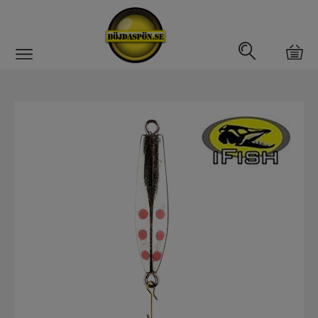
Gäddfemman
Abborrfemman
Interfiske
Rullar
Spön
Fiskeset
Fiskedrag