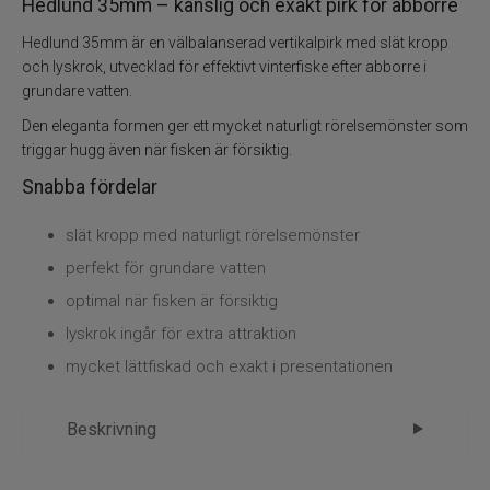
Kläder
Hedlund 35mm – känslig och exakt pirk för abborre
Hedlund 35mm är en välbalanserad vertikalpirk med slät kropp
Trolling
och lyskrok, utvecklad för effektivt vinterfiske efter abborre i
grundare vatten.
Specimenfiske
Den eleganta formen ger ett mycket naturligt rörelsemönster som
triggar hugg även när fisken är försiktig.
Varumärken
Snabba fördelar
slät kropp med naturligt rörelsemönster
perfekt för grundare vatten
optimal när fisken är försiktig
lyskrok ingår för extra attraktion
mycket lättfiskad och exakt i presentationen
Beskrivning