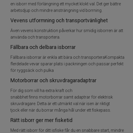
en isborr med förlängning ett mycket klokt val. Det ger bättre
arbetsdjup och mindre ansträngning vid borrning.
Rödingblänken
Vevens utformning och transportvänlighet
Isborrar
Även vevens konstruktion påverkar hur smidig isborren är att
använda och transportera.
Pimpelkrok
Fällbara och delbara isborrar
Fällbara isborrar är enkla att bära och transporteraKompakta
Ismete
flerdelade vevar sparar plats i packningen och passar perfekt
för ryggsäck och pulka
Pimpelspön
Motorborrar och skruvdragaradaptrar
Pimpellinor
För dig som vill ha extra kraft och
snabbhet finns motorborrar samt adaptrar för elektrisk
Stolryggsäckar och skryllor
skruvdragare. Detta är ett utmärkt val när isen är riktigt
tjock eller när du borrar många hål under ett fiskepass.
Tillbehör till vinterfisket
Rätt isborr ger mer fisketid
Med rätt isborr för ditt isfiske får du en snabbare start, mindre