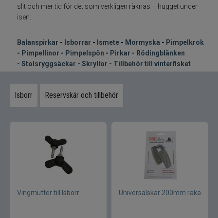
Kläder
slit och mer tid för det som verkligen räknas – hugget under
isen.
Trolling
Balanspirkar
-
Isborrar
-
Ismete
-
Mormyska
-
Pimpelkrok
Specimenfiske
-
Pimpellinor
-
Pimpelspön
-
Pirkar
-
Rödingblänken
-
Stolsryggsäckar
-
Skryllor
-
Tillbehör till vinterfisket
Varumärken
Isborr
Reservskär och tillbehör
Vingmutter till Isborr
Universalskär 200mm raka