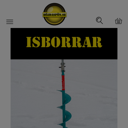
Gäddfemman
Abborrfemman
Interfiske
Rullar
Spön
Fiskeset
Fiskedrag