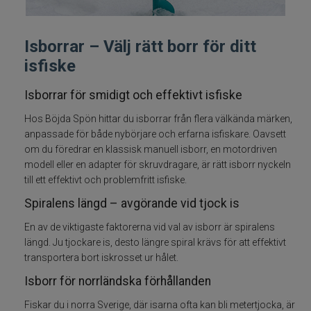
Fiskelinor
Isborrar – Välj rätt borr för ditt
Småplock
isfiske
Tillbehör
Isborrar för smidigt och effektivt isfiske
Hos Böjda Spön hittar du isborrar från flera välkända märken,
Flugbindning
anpassade för både nybörjare och erfarna isfiskare. Oavsett
om du föredrar en klassisk manuell isborr, en motordriven
Flugfiske
modell eller en adapter för skruvdragare, är rätt isborr nyckeln
till ett effektivt och problemfritt isfiske.
Vinterfiske
Spiralens längd – avgörande vid tjock is
En av de viktigaste faktorerna vid val av isborr är spiralens
Balanspirkar
längd. Ju tjockare is, desto längre spiral krävs för att effektivt
transportera bort iskrosset ur hålet.
Pirkar
Isborr för norrländska förhållanden
Fiskar du i norra Sverige, där isarna ofta kan bli metertjocka, är
Mormyska