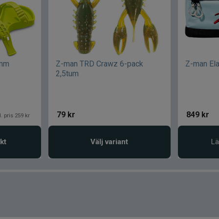
0mm
Z-man TRD Crawz 6-pack
Z-man Ela
2,5tum
79
kr
849
kr
. pris 259 kr
kt
Välj variant
Lä