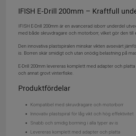
IFISH E-Drill 200mm – Kraftfull und
IFISH E-Drill 200mm är en avancerad isborr underdel utvec
med både skruvdragare och motorborr, vilket gör den till e
Den innovativa plastspiralen minskar vikten avsevärt jämfö
is. Borren skär smidigt och utan onödig belastning på mas
E-Drill 200mm levereras komplett med adapter och platta f
och annat grovt vinterfiske.
Produktfördelar
Kompatibel med skruvdragare och motorborr
Innovativ plastspiral för låg vikt och hög effektivitet
Snabb och smidig borrning i alla typer av is
Levereras komplett med adapter och platta