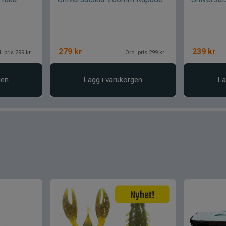
279
kr
239
kr
. pris 299 kr
Ord. pris 299 kr
gen
Lägg i varukorgen
Lä