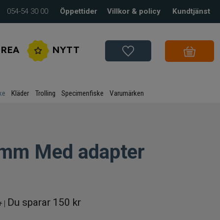
054-54 30 00
Öppettider
Villkor & policy
Kundtjänst
REA
NYTT
ke
Kläder
Trolling
Specimenfiske
Varumärken
00mm Med adapter
Du sparar
150 kr
r
|