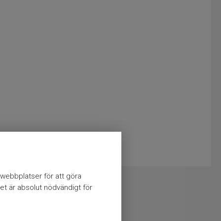
webbplatser för att göra
et är absolut nödvändigt för