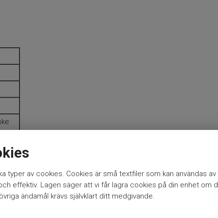
ske
okies
a typer av cookies. Cookies är små textfiler som kan användas av 
h effektiv. Lagen säger att vi får lagra cookies på din enhet om d
vriga ändamål krävs självklart ditt medgivande.