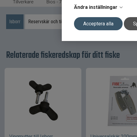
Tillverkare
Bios - 7.Vintermete
Ändra inställningar
Isborr
Reservskär och tillbehör
Acceptera alla
S
Relaterade fiskeredskap för ditt fiske
Vingmutter till Isborr
Universalskär 200mm