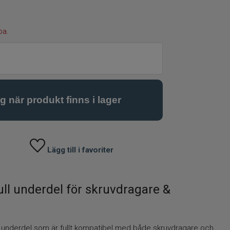
pa.
Lägg till i favoriter
ull underdel för skruvdragare &
v underdel som är fullt kompatibel med både skruvdragare och