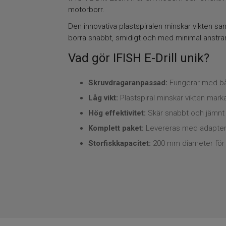
motorborr.
Den innovativa plastspiralen minskar vikten sa
borra snabbt, smidigt och med minimal ansträ
Vad gör IFISH E-Drill unik?
Skruvdragaranpassad:
Fungerar med bå
Låg vikt:
Plastspiral minskar vikten mark
Hög effektivitet:
Skär snabbt och jämnt g
Komplett paket:
Levereras med adapter 
Storfiskkapacitet:
200 mm diameter för g