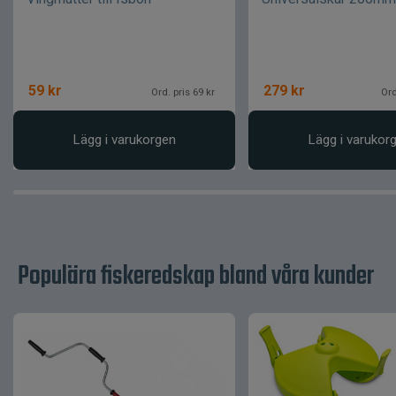
59
kr
279
kr
Ord. pris 69 kr
Ord
Lägg i varukorgen
Lägg i varukor
Populära fiskeredskap bland våra kunder