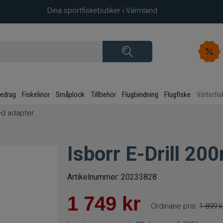
Dina sportfiskebutiker i Värmland
kedrag
Fiskelinor
Småplock
Tillbehör
Flugbindning
Flugfiske
Vinterfis
ed adapter
Isborr E-Drill 2
Artikelnummer:
20233828
1 749
kr
Ordinarie pris:
1 899 k