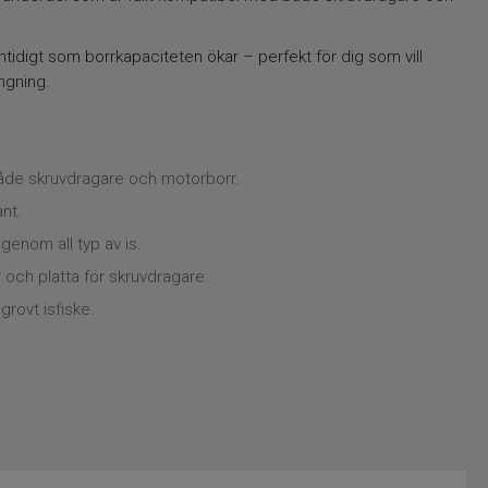
mtidigt som borrkapaciteten ökar – perfekt för dig som vill
ngning.
de skruvdragare och motorborr.
ant.
enom all typ av is.
och platta för skruvdragare.
rovt isfiske.