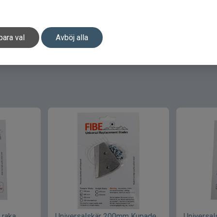
para val
Avböj alla
 raka
Universalskär 200mm Kupade
Universa