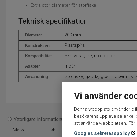
Extra stor diameter för storfiske
Teknisk specifikation
200 mm
Diameter
Plastspiral
Konstruktion
Skruvdragare, motorborr
Kompatibilitet
Ingår
Adapter
Storfiske, gädda, gös, modernt isfi
Användning
Vi använder co
Denna webbplats använder olik
besökarens upplevelse enkel oc
Ytterligare information
att använda webbplatsen. För ö
Märke
Ifish
Googles sekretesspolicy