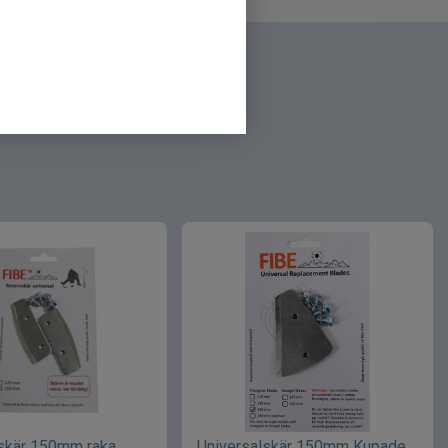
lskär 150mm raka
Universalskär 150mm Kupade