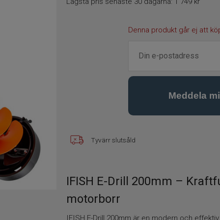
Lägsta pris senaste 30 dagarna:
1 749 kr
Denna produkt går ej att kö
Tyvärr slutsåld
IFISH E-Drill 200mm – Kraftf
motorborr
IFISH E-Drill 200mm är en modern och effekti