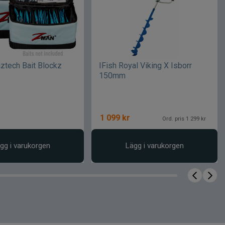
ztech Bait Blockz
IFish Royal Viking X Isborr
150mm
1 099
kr
Ord. pris 1 299 kr
gg i varukorgen
Lägg i varukorgen