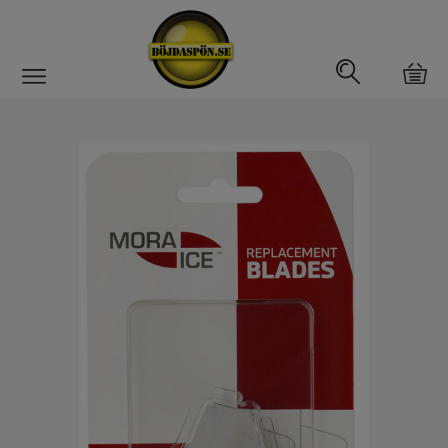
Gäddfemman
Abborrfemman
Interfiske
Rullar
Spön
Fiskeset
Fiskedrag