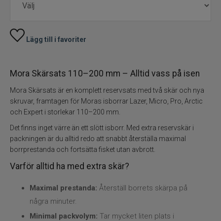
Kläder
Trolling
Lägg till i favoriter
Specimenfiske
Mora Skärsats 110–200 mm – Alltid vass på isen
Varumärken
Mora Skärsats är en komplett reservsats med två skär och nya
skruvar, framtagen för Moras isborrar Lazer, Micro, Pro, Arctic
och Expert i storlekar 110–200 mm.
Det finns inget värre än ett slött isborr. Med extra reservskär i
packningen är du alltid redo att snabbt återställa maximal
borrprestanda och fortsätta fisket utan avbrott.
Varför alltid ha med extra skär?
Maximal prestanda:
Återställ borrets skärpa på
några minuter.
Minimal packvolym:
Tar mycket liten plats i