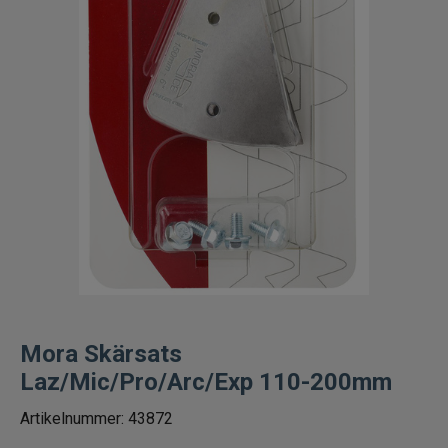
Fiskelinor
Småplock
Tillbehör
Flugbindning
Flugfiske
Vinterfiske
Balanspirkar
Mora Skärsats
Laz/Mic/Pro/Arc/Exp 110-200mm
Pirkar
Artikelnummer:
43872
Mormyska