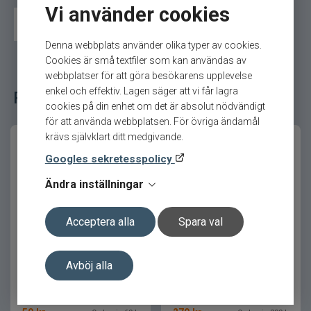
Vi använder cookies
Slöa skär gör borrningen tung, långsam och
Isborr
Reservskär och tillbehör
energikrävande – och kan snabbt förstöra en bra
dag på isen.
Denna webbplats använder olika typer av cookies.
Cookies är små textfiler som kan användas av
Genom att alltid ha med extra reservskär i
webbplatser för att göra besökarens upplevelse
packningen kan du på några minuter återställa
enkel och effektiv. Lagen säger att vi får lagra
Relaterade fiskeredskap för ditt fiske
borrets ursprungliga prestanda och fortsätta
cookies på din enhet om det är absolut nödvändigt
fisket utan onödiga avbrott. Skären tar mycket
för att använda webbplatsen. För övriga ändamål
liten plats och är enkla att byta även ute på isen.
krävs självklart ditt medgivande.
Satsen levereras komplett med två skär och nya
Googles sekretesspolicy
skruvar för säker och smidig montering.
Ändra inställningar
Produktfördelar
Acceptera alla
Spara val
Vingmutter till Isborr
Universalskär 200mm raka
Återställer maximal borrprestanda
Snabbt och enkelt skärbyte
Avböj alla
Tar minimal plats i packningen
Komplett sats med två skär och skruvar
Passar flera populära Mora-modeller