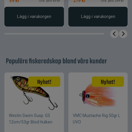
59
kr
279
kr
Ord. pris 69 kr
Ord. pris 299 kr
Teknisk specifikation
Lägg i varukorgen
Lägg i varukorgen
Lazer, Micro,
Pro, Arctic,
Passar modeller
Expert
110–200 mm
Diameter
2 skär, skruvar
Innehåll
Populära fiskeredskap bland våra kunder
Reservdel /
Användningsområde
skärbyte
Westin Swim Susp. G5
VMC Mustache Rig 50gr L
12cm/53gr Blod Hulken
UVO