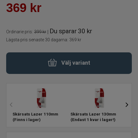
369
kr
Rödingblänken
Isborrar
Du sparar
30 kr
|
Ordinarie pris:
399 kr
Lägsta pris senaste 30 dagarna:
369 kr
Pimpelkrok
Ismete
Välj variant
Pimpelspön
Pimpellinor
Stolryggsäckar och skryllor
Skärsats Lazer 110mm
Skärsats Lazer 130mm
Skär
(Finns i lager)
(Endast 1 kvar i lager!)
(Finn
Tillbehör till vinterfisket