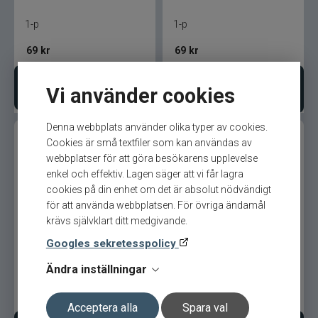
Blue fox skeddrag
1-p
1-p
Böjda spön
69
kr
69
kr
Berkley
Bevaka produkt
Lägg i varukorgen
Vi använder cookies
Blue fox Vibrax
Denna webbplats använder olika typer av cookies.
Cookies är små textfiler som kan användas av
Bergmans
webbplatser för att göra besökarens upplevelse
enkel och effektiv. Lagen säger att vi får lagra
cookies på din enhet om det är absolut nödvändigt
BFT
för att använda webbplatsen. För övriga ändamål
krävs självklart ditt medgivande.
Drennan gummi maggots
Drennan Feeder
C&F Design
Groundbait 40gr
Googles sekretesspolicy
Costa
Ändra inställningar
89
kr
49
kr
Ord. pris 59 kr
Cotton Cordell
Acceptera alla
Spara val