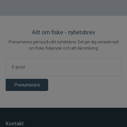
Lamson - Waterworks
Leech
Allt om fiske - nyhetsbrev
LMP
Prenumerera gärna på vårt nyhetsbrev. Det ger dig senaste nytt
om fiske, fiskprylar och allt däromkring.
Fibe
Loop
Fladen
Prenumerera
Fly Dressing
Fox Rage
Kontakt
Futurefly