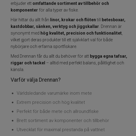
erbjuder ett
omfattande sortiment av tillbehör och
komponenter
för alla typer av fiske.
Varumärken
Här hittar du allt från
linor, krokar och flöten
till
betesboxar,
kastdobbar, sänken, verktyg och jiggskallar
. Drennan är
Grundéns
synonymt med
hög kvalitet, precision och funktionalitet
,
vilket gjort deras produkter till ett självklart val för både
Mikado
nybörjare och erfarna sportfiskare.
Med Drennan får du allt du behöver för att
bygga egna tafsar,
13 Fishing
riggar och tackel
– alltid med perfekt balans, pålitlighet och
känsla.
ABU Garcia
Varför välja Drennan?
Fox International
Världsledande varumärke inom mete
Extrem precision och hög kvalitet
AH Baits
Perfekt för både mete och allroundfiske
Brett sortiment av komponenter och tillbehör
Ahrex
Utvecklat för maximal prestanda på vattnet