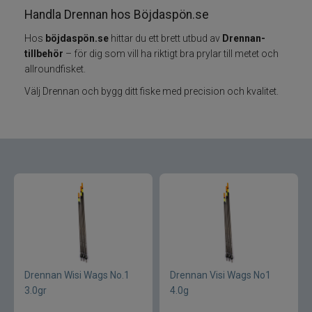
Armada
Handla Drennan hos Böjdaspön.se
Baltic
Hos
böjdaspön.se
hittar du ett brett utbud av
Drennan-
tillbehör
– för dig som vill ha riktigt bra prylar till metet och
allroundfisket.
Bios
Välj Drennan och bygg ditt fiske med precision och kvalitet.
BKK
Benecchi
Billow Baits
Bite Of Bleak
Bomber
Drennan Wisi Wags No.1
Drennan Visi Wags No1
Brewer Baits
3.0gr
4.0g