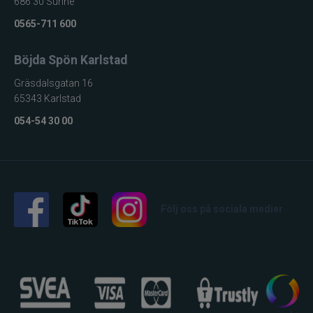
686 30 Sunne
Gunki
0565-711 600
Halco
Böjda Spön Karlstad
Headbanger
Gräsdalsgatan 16
65343 Karlstad
Hurricane
054-54 30 00
IFISH
Illex
Följ oss på sociala medier
Interfiske
Ismo
J:son