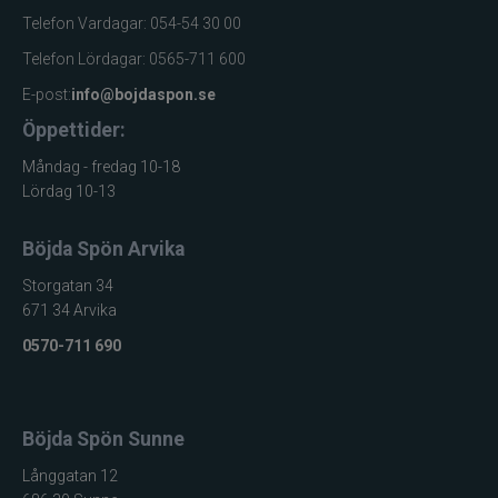
Telefon Vardagar: 054-54 30 00
Gator
Telefon Lördagar: 0565-711 600
E-post:
info@bojdaspon.se
Gäddgapet
Öppettider:
Gamakatsu
Måndag - fredag 10-18
Lördag 10-13
D.A.M
Böjda Spön Arvika
Gladsax
Storgatan 34
671 34 Arvika
Daiwa
0570-711 690
Guideline
Böjda Spön Sunne
Gulp
Långgatan 12