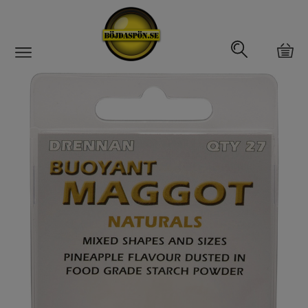
Gäddfemman
Abborrfemman
Interfiske
Rullar
Spön
Fiskeset
Fiskedrag