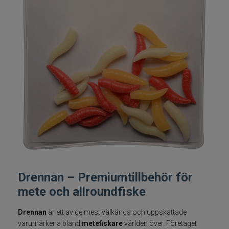
Fiskelinor
Småplock
Tillbehör
Flugbindning
Flugfiske
Vinterfiske
Kläder
Drennan – Premiumtillbehör för
mete och allroundfiske
Trolling
Drennan
är ett av de mest välkända och uppskattade
varumärkena bland
metefiskare
världen över. Företaget
Specimenfiske