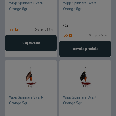
Wipp Spinnare Svart-
Wipp Spinnare Svart-
Orange 5gr
Orange 5gr
Normark
Okuma
Guld
55
kr
Ord. pris 59 kr
55
kr
Ord. pris 59 kr
Owner
Välj variant
Bevaka produkt
Partridge
Patriot
Penn
Pezon & Michel
Wipp Spinnare Svart-
Wipp Spinnare Svart-
Pinewood
Orange 5gr
Orange 5gr