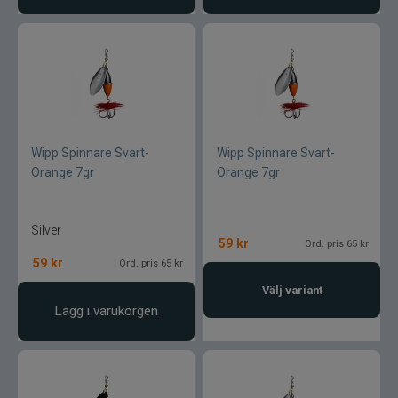
Jarvis Marine
Kamasan
Kanalgratis
Kero
Wipp Spinnare Svart-
Wipp Spinnare Svart-
Orange 7gr
Orange 7gr
Kinetic
Silver
LureLock
59
kr
Ord. pris 65 kr
59
kr
Ord. pris 65 kr
Loon
Välj variant
Lägg i varukorgen
Lunker City
Martiini