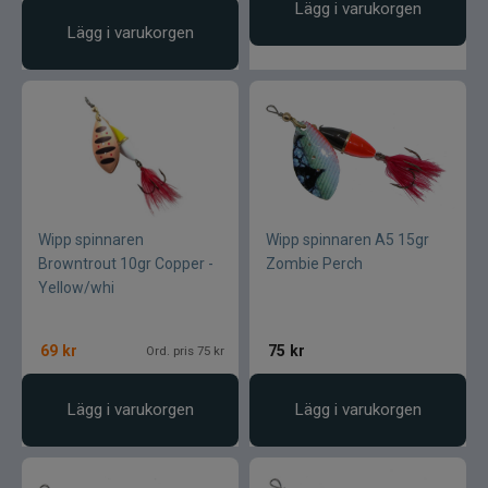
Lägg i varukorgen
CWC
Lägg i varukorgen
Cisco Kid
Dano Fly
Darts
Wipp spinnaren
Wipp spinnaren A5 15gr
Dometic
Browntrout 10gr Copper -
Zombie Perch
Yellow/whi
Drennan
69
kr
75
kr
Ord. pris 75 kr
Eastfields Lures
Lägg i varukorgen
Lägg i varukorgen
Eiger
FKP-GEAR