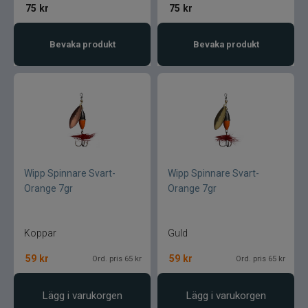
Gunki
75
kr
75
kr
Halco
Bevaka produkt
Bevaka produkt
Headbanger
Hurricane
IFISH
Wipp Spinnare Svart-
Wipp Spinnare Svart-
Illex
Orange 7gr
Orange 7gr
Interfiske
Koppar
Guld
Ismo
59
kr
59
kr
Ord. pris 65 kr
Ord. pris 65 kr
J:son
Lägg i varukorgen
Lägg i varukorgen