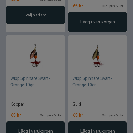
Ultimate Nordic
65
kr
Ord. pris 69 kr
Välj variant
UNI produkter
Lägg i varukorgen
UTC produkter
Veevus
Vicke
Viking herring
Wipp Spinnare Svart-
Wipp Spinnare Svart-
Orange 10gr
Orange 10gr
Vision
Koppar
Guld
VK produkter
65
kr
65
kr
Ord. pris 69 kr
Ord. pris 69 kr
VMC
Lägg i varukorgen
Lägg i varukorgen