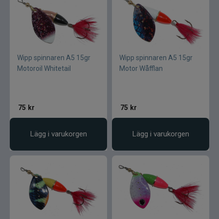
Lamson - Waterworks
Leech
Wipp spinnaren A5 15gr
Wipp spinnaren A5 15gr
LMP
Motoroil Whitetail
Motor Wåfflan
Fibe
75
kr
75
kr
Loop
Lägg i varukorgen
Lägg i varukorgen
Fladen
Fly Dressing
Fox Rage
Futurefly