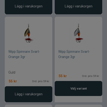
Rio
Lägg i varukorgen
Lägg i varukorgen
River2Sea
Ron Thompson
Rovex
Salmo
Wipp Spinnare Svart-
Wipp Spinnare Svart-
Orange 3gr
Orange 3gr
Savage Gear
Guld
Scientific Anglers
55
kr
Ord. pris 59 kr
55
kr
Ord. pris 59 kr
Scott
Välj variant
Lägg i varukorgen
Scotty