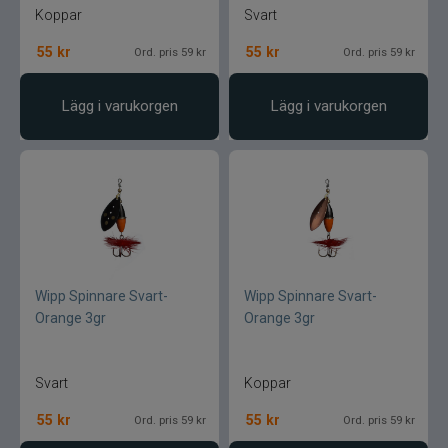
Pikewallis
Koppar
Svart
Plano
55
kr
55
kr
Ord. pris 59 kr
Ord. pris 59 kr
Pikecraft
Lägg i varukorgen
Lägg i varukorgen
Powerbait
Pulz Bait
Prologic
Wipp Spinnare Svart-
Wipp Spinnare Svart-
Ram mounts
Orange 3gr
Orange 3gr
Rapala
Svart
Koppar
Relax
55
kr
55
kr
Ord. pris 59 kr
Ord. pris 59 kr