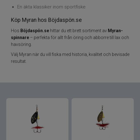
En äkta klassiker inom sportfiske
Varumärken
Köp Myran hos Böjdaspön.se
Grundéns
Hos
Böjdaspön.se
hittar du ett brett sortiment av
Myran-
spinnare
– perfekta för allt från öring och abborre till lax och
havsöring.
Mikado
Välj Myran när du vill fiska med historia, kvalitet och bevisade
resultat.
13 Fishing
ABU Garcia
Fox International
AH Baits
Ahrex