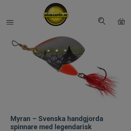
Gäddfemman
Abborrfemman
Interfiske
Rullar
Spön
Fiskeset
Myran – Svenska handgjorda
spinnare med legendarisk
Fiskedrag