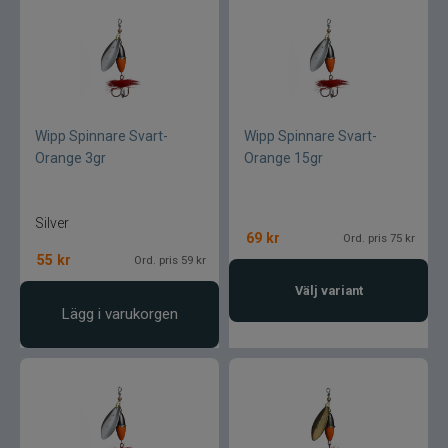
SemperFli
Shimano
Simms
Wipp Spinnare Svart-
Wipp Spinnare Svart-
Orange 3gr
Orange 15gr
Smith Creek
Silver
Sölvekroken
69
kr
Ord. pris 75 kr
55
kr
Ord. pris 59 kr
Spiderwire
Välj variant
Lägg i varukorgen
Splash
Sportsystem
Spro