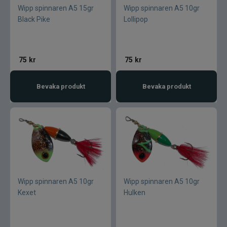
Wipp spinnaren A5 15gr
Wipp spinnaren A5 10gr
Black Pike
Lollipop
Gator
Gäddgapet
75
kr
75
kr
Gamakatsu
Bevaka produkt
Bevaka produkt
D.A.M
Gladsax
Daiwa
Guideline
Wipp spinnaren A5 10gr
Wipp spinnaren A5 10gr
Kexet
Hulken
Gulp