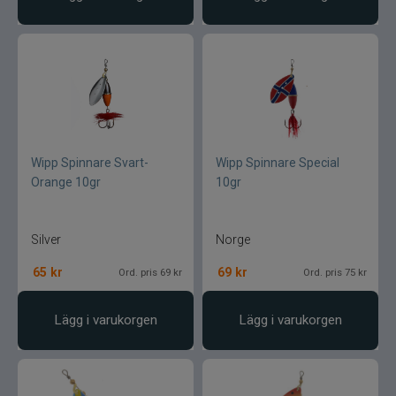
Wapsi
Watersnake
Westin
Wiggler
Wipp Spinnare Svart-
Wipp Spinnare Special
Orange 10gr
10gr
Wolfcreek Lures
X Zone
Silver
Norge
65
kr
69
kr
Ord. pris 69 kr
Ord. pris 75 kr
Xet
Lägg i varukorgen
Lägg i varukorgen
Yum
Zalt