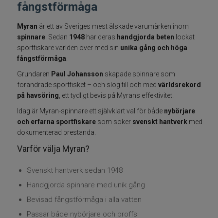
fångstförmåga
Fiskelinor
Myran
är ett av Sveriges mest älskade varumärken inom
spinnare
. Sedan
1948
har deras
handgjorda beten
lockat
Småplock
sportfiskare världen över med sin
unika gång och höga
fångstförmåga
.
Tillbehör
Grundaren
Paul Johansson
skapade spinnare som
förändrade sportfisket – och slog till och med
världsrekord
Flugbindning
på havsöring
, ett tydligt bevis på Myrans effektivitet.
Idag är Myran-spinnare ett självklart val för både
nybörjare
Flugfiske
och erfarna sportfiskare
som söker
svenskt hantverk
med
dokumenterad prestanda.
Vinterfiske
Varför välja Myran?
Kläder
Svenskt hantverk sedan 1948
Handgjorda spinnare med unik gång
Trolling
Bevisad fångstförmåga i alla vatten
Passar både nybörjare och proffs
Specimenfiske