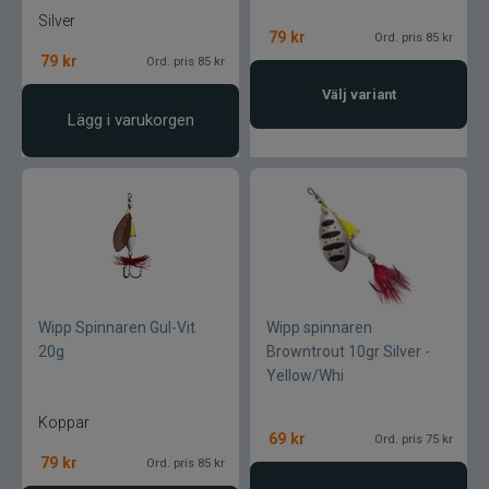
Blue fox skeddrag
Silver
79
kr
Ord. pris 85 kr
79
kr
Ord. pris 85 kr
Böjda spön
Välj variant
Lägg i varukorgen
Berkley
Blue fox Vibrax
Bergmans
BFT
Wipp Spinnaren Gul-Vit
Wipp spinnaren
C&F Design
20g
Browntrout 10gr Silver -
Yellow/Whi
Costa
Koppar
69
kr
Ord. pris 75 kr
Cotton Cordell
79
kr
Ord. pris 85 kr