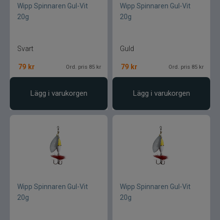
Armada
Wipp Spinnaren Gul-Vit
Wipp Spinnaren Gul-Vit
20g
20g
Baltic
Svart
Guld
Bios
79
kr
79
kr
Ord. pris 85 kr
Ord. pris 85 kr
BKK
Lägg i varukorgen
Lägg i varukorgen
Benecchi
Billow Baits
Bite Of Bleak
Bomber
Wipp Spinnaren Gul-Vit
Wipp Spinnaren Gul-Vit
20g
20g
Brewer Baits