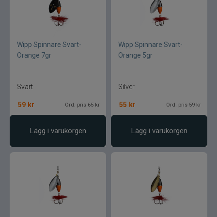
Maxximus
McLean
Wipp Spinnare Svart-
Wipp Spinnare Svart-
Orange 7gr
Orange 5gr
Mepps
Svart
Silver
Mitchell
59
kr
55
kr
Ord. pris 65 kr
Ord. pris 59 kr
Molix
Lägg i varukorgen
Lägg i varukorgen
Mora
Mustad
Myran
Nils Master