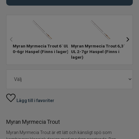
Fiskeset
Fiskedrag
Fiskelinor
Myran Myrmecia Trout 6´ UL
Myran Myrmecia Trout 6,3´
Myra
0-6gr Haspel
(Finns i lager)
UL 2-7gr Haspel
(Finns i
3-10
lager)
Småplock
Tillbehör
Flugbindning
Lägg till i favoriter
Flugfiske
Myran Myrmecia Trout
Vinterfiske
Myran Myrmecia Trout är ett lätt och känsligt spö som