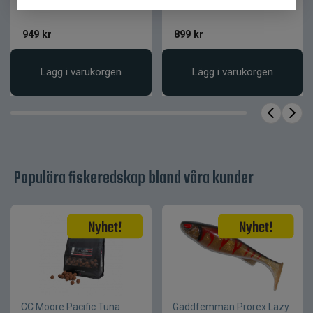
komponenter
949
kr
899
kr
Lätt och välbalanserad konstruktion
Perfekt för tekniskt och precist fiske
Lägg i varukorgen
Lägg i varukorgen
Produktfakta
Egenskap
Värde
Myran
Produktnamn
Myrmecia
Trout
Populära fiskeredskap bland våra kunder
Produktkategori
Haspelspö
36T
Klinga
högmodulig
kolfiber
Aktion
Parabolisk
Lätt spinnfiske
Användningsområde
och
CC Moore Pacific Tuna
Gäddfemman Prorex Lazy