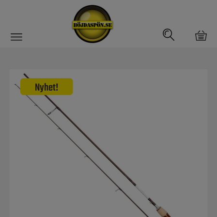
Gäddfemman
Abborrfemman
Interfiske
Rullar
Spön
Spön till ädelfiske
Spön till flugfiske