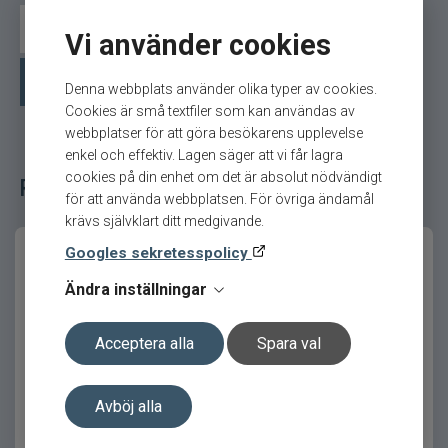
precision och kontroll är avgörande för att
lyckas.
St.Croix haspelspön
Shimano haspelspön
Vi använder cookies
Klassiska detaljer med modern
Övriga haspelspön
Denna webbplats använder olika typer av cookies.
funktion
Cookies är små textfiler som kan användas av
webbplatser för att göra besökarens upplevelse
Det fulla korkhandtaget ger ett bekvämt grepp
enkel och effektiv. Lagen säger att vi får lagra
och bidrar till en balanserad känsla i handen. Den
cookies på din enhet om det är absolut nödvändigt
Relaterade fiskeredskap för ditt fiske
klassiska designen förstärks av rullfästet med
för att använda webbplatsen. För övriga ändamål
träinslag och diskreta detaljer.
krävs självklart ditt medgivande.
Ringarna är utvalda för att ge låg vikt och god
Googles sekretesspolicy
hållbarhet, vilket gör att spöet fungerar effektivt
Ändra inställningar
under många fiskepass.
Produktfördelar
Acceptera alla
Spara val
Warrior Deadbait Classic
Warrior Boat N Bank 10ft
Parabolisk aktion för jämn belastning
12ft 2,75lb
3lb
Avböj alla
Hög känslighet vid finessefiske
Klassisk design med moderna