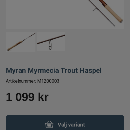
Spön för gäddfiske
Spön till abborrfiske
Havsfiskespön
Haspelspön
Spinnspön
Myran Myrmecia Trout Haspel
Artikelnummer:
M1200003
Teleskopspön
1 099
kr
Vertikalspön
Trollingspön
Välj variant
Metspön