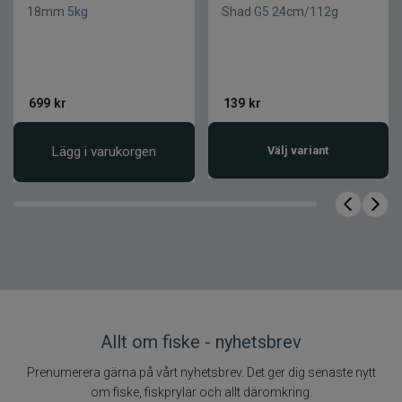
finessefiske
18mm 5kg
Shad G5 24cm/112g
Fullt handtag i
Handtag
AAA-kork
Med träinslag
Rullfäste
och
699
kr
139
kr
silverdetaljer
SeaGuide
Lägg i varukorgen
Välj variant
Ringar
XOHG med
titanfinish
Låg vikt och
Egenskap
hög känslighet
Öring, harr,
Målart
abborre
Produktkategori nivå
Finesse / trout-
2
spö
Allt om fiske - nyhetsbrev
Prenumerera gärna på vårt nyhetsbrev. Det ger dig senaste nytt
om fiske, fiskprylar och allt däromkring.