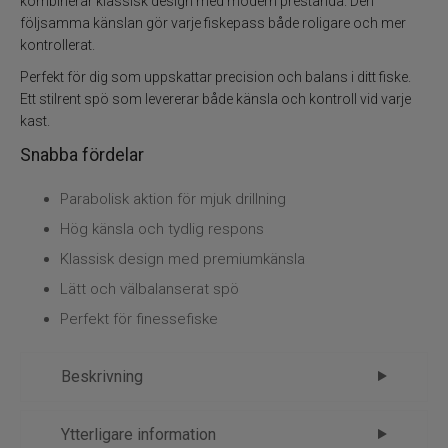
kombinerar klassisk design med modern prestanda. Den
Kläder
följsamma känslan gör varje fiskepass både roligare och mer
kontrollerat.
Trolling
Perfekt för dig som uppskattar precision och balans i ditt fiske.
Ett stilrent spö som levererar både känsla och kontroll vid varje
Specimenfiske
kast.
Snabba fördelar
Varumärken
Parabolisk aktion för mjuk drillning
Hög känsla och tydlig respons
Klassisk design med premiumkänsla
Lätt och välbalanserat spö
Perfekt för finessefiske
Beskrivning
Myran Myrmecia Trout – klassisk
Ytterligare information