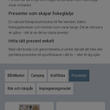
visar omtanke.
Knivar
Presenter som skapar fiskeglädje
En välvald fiskepresent bidrar till fler leenden, bättre
Lim
fiskeupplevelser och minnen som varar länge. Det är inte bara
en gåva – det är en del av nästa äventyr.
Elektronik
Hitta rätt present enkelt
Rullvård
Med vårt breda och genomtänkta urval blir det lätt att hitta den
perfekta presenten till sportfiskaren i ditt liv – eller till dig själv.
Spöhållare
Markörer
Båttillbehör
Camping
Kräftfiske
Presenter
Doftmedel och färger
Rök och rökspån
Impregneringsmedel
Mete