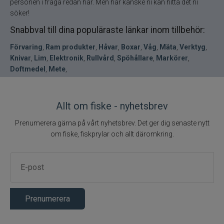
personen i fråga redan har. Men här kanske ni kan hitta det ni
söker!
Snabbval till dina populäraste länkar inom tillbehör:
Förvaring
,
Ram produkter
,
Håvar
,
Boxar
,
Våg
,
Mäta
,
Verktyg
,
Knivar
,
Lim
,
Elektronik
,
Rullvård
,
Spöhållare
,
Markörer
,
Doftmedel
,
Mete
,
Allt om fiske - nyhetsbrev
Prenumerera gärna på vårt nyhetsbrev. Det ger dig senaste nytt
om fiske, fiskprylar och allt däromkring.
Prenumerera