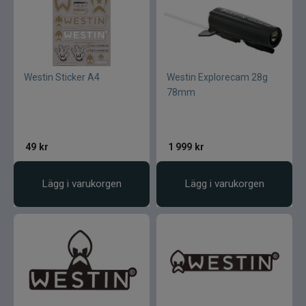
Övrigt
Flugbindning
Flugfiske
Westin Sticker A4
Westin Explorecam 28g
78mm
Vinterfiske
Kläder
49
kr
1 999
kr
Trolling
Lägg i varukorgen
Lägg i varukorgen
Specimenfiske
Varumärken