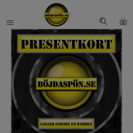
Gäddfemman
Abborrfemman
Interfiske
Rullar
Spön
Fiskeset
Fiskedrag