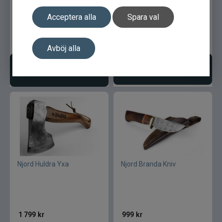
Acceptera alla
Spara val
699
kr
699
kr
Avböj alla
Lägg i varukorgen
Välj variant
Njord Huldra Yxa
Njord Branda Kniv
1 799
kr
999
kr