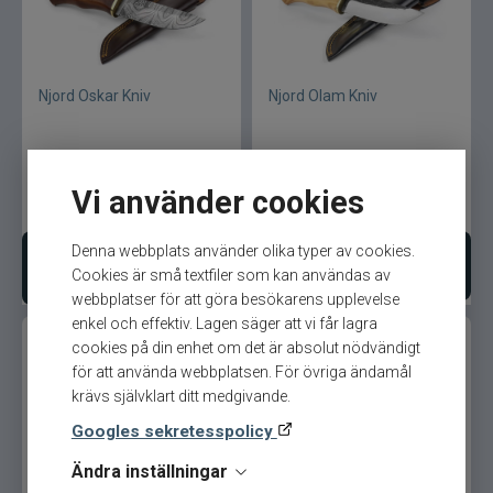
Njord Oskar Kniv
Njord Olam Kniv
Vi använder cookies
999
kr
699
kr
Denna webbplats använder olika typer av cookies.
Lägg i varukorgen
Bevaka produkt
Cookies är små textfiler som kan användas av
webbplatser för att göra besökarens upplevelse
enkel och effektiv. Lagen säger att vi får lagra
cookies på din enhet om det är absolut nödvändigt
för att använda webbplatsen. För övriga ändamål
krävs självklart ditt medgivande.
Googles sekretesspolicy
Ändra inställningar
Njord Malin Yxa
Njord Knivar