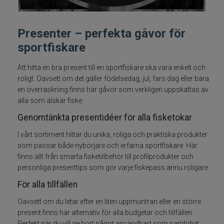
Fiskelinor
Presenter – perfekta gåvor för
Småplock
sportfiskare
Tillbehör
Att hitta en bra present till en sportfiskare ska vara enkelt och
roligt. Oavsett om det gäller födelsedag, jul, fars dag eller bara
en överraskning finns här gåvor som verkligen uppskattas av
Förvaring
alla som älskar fiske.
Genomtänkta presentidéer för alla fisketokar
RAM produkter
I vårt sortiment hittar du unika, roliga och praktiska produkter
Termosar och kylväskor
som passar både nybörjare och erfarna sportfiskare. Här
finns allt från smarta fisketillbehör till profilprodukter och
personliga presenttips som gör varje fiskepass ännu roligare.
Håvar, mm
För alla tillfällen
Väga och mäta
Oavsett om du letar efter en liten uppmuntran eller en större
present finns här alternativ för alla budgetar och tillfällen.
Verktyg
Perfekt när du vill ge bort något användbart som samtidigt