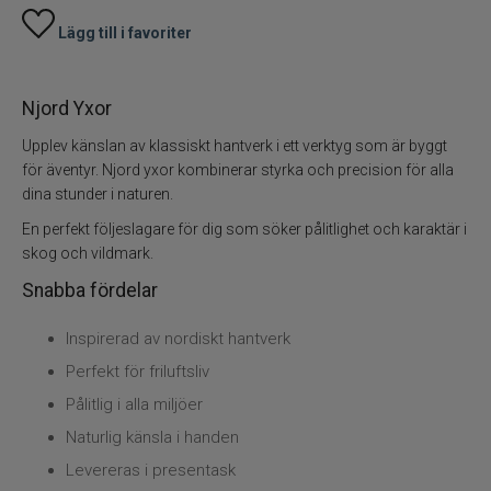
Övrigt
Lägg till i favoriter
Flugbindning
Njord Yxor
Flugfiske
Upplev känslan av klassiskt hantverk i ett verktyg som är byggt
för äventyr. Njord yxor kombinerar styrka och precision för alla
Vinterfiske
dina stunder i naturen.
Kläder
En perfekt följeslagare för dig som söker pålitlighet och karaktär i
skog och vildmark.
Trolling
Snabba fördelar
Inspirerad av nordiskt hantverk
Specimenfiske
Perfekt för friluftsliv
Varumärken
Pålitlig i alla miljöer
Naturlig känsla i handen
Levereras i presentask