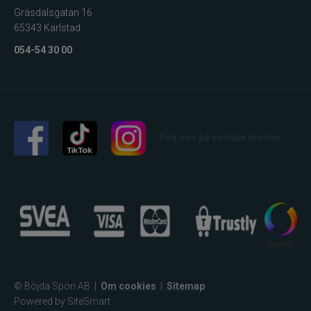
Gräsdalsgatan 16
65343 Karlstad
054-54 30 00
Följ oss på sociala medier
© Böjda Spön AB
|
Om cookies
|
Sitemap
Powered by SiteSmart