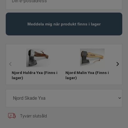
Knivar
Lim
Elektronik
Rullvård
Spöhållare
Njord Huldra Yxa
(Finns i
Njord Malin Yxa
(Finns i
Njor
lager)
lager)
slut
Markörer
Doftmedel och färger
Mete
Tyvärr slutsåld