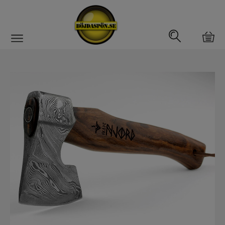
Gäddfemman
Abborrfemman
Interfiske
Rullar
Spön
Fiskeset
Fiskedrag