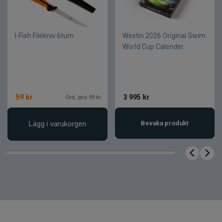
Stabil och balanserad känsla
Passar flera typer av arbete
I-Fish Filékniv 6tum
Westin 2026 Original Swim
Pålitlig i natur och vildmark
World Cup Calender
Levereras i en presentvänlig
förpackning
Produktfakta
59
kr
3 995
kr
Ord. pris 99 kr
Egenskap
Värde
Lägg i varukorgen
Bevaka produkt
Produktnamn
Njord Yxor
Produkttyp
Friluftsyxor
Handsmidda
Tillverkning
yxhuvuden
Skaftmaterial
Trä
Friluftsliv,
Användningsområde
bushcraft och
skogsarbete