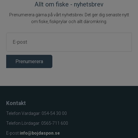
Allt om fiske - nyhetsbrev
Förpackning
Träask
Prenumerera gärna på vårt nyhetsbrev. Det ger dig senaste nytt
om fiske, fiskprylar och allt däromkring.
Prenumerera
Kontakt
Telefon Vardagar: 054-54 30 00
Telefon Lördagar: 0565-711 600
E-post:
info@bojdaspon.se