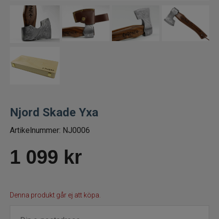
Fiskelinor
Småplock
Tillbehör
Förvaring
Njord Skade Yxa
RAM produkter
Artikelnummer:
NJ0006
Termosar och kylväskor
1 099
kr
Håvar, mm
Väga och mäta
Denna produkt går ej att köpa.
Verktyg