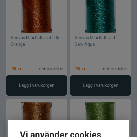
Veevus Mini flatbraid - Dk
Veevus Mini flatbraid -
Orange
Dark Aqua
95
kr
95
kr
Ord. pris 105 kr
Ord. pris 105 kr
Lägg i varukorgen
Lägg i varukorgen
Vi använder cookies