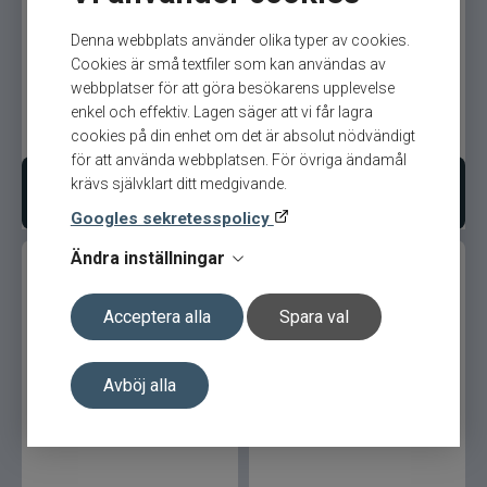
Veevus Mini flatbraid -
Veevus Mini flatbraid -
Denna webbplats använder olika typer av cookies.
Copper
Chartreuse
Cookies är små textfiler som kan användas av
webbplatser för att göra besökarens upplevelse
enkel och effektiv. Lagen säger att vi får lagra
95
kr
95
kr
Ord. pris 105 kr
Ord. pris 105 kr
cookies på din enhet om det är absolut nödvändigt
för att använda webbplatsen. För övriga ändamål
krävs självklart ditt medgivande.
Lägg i varukorgen
Lägg i varukorgen
Googles sekretesspolicy
Ändra inställningar
Acceptera alla
Spara val
Avböj alla
Veevus Mini flatbraid -
Veevus Mini flatbraid -
Champagne
Blood Red