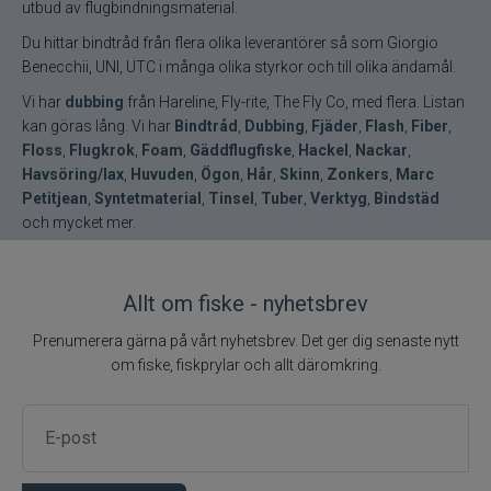
utbud av flugbindningsmaterial.
Du hittar bindtråd från flera olika leverantörer så som Giorgio
Benecchii, UNI, UTC i många olika styrkor och till olika ändamål.
Vi har
dubbing
från Hareline, Fly-rite, The Fly Co, med flera. Listan
kan göras lång. Vi har
Bindtråd
,
Dubbing
,
Fjäder
,
Flash
,
Fiber
,
Floss
,
Flugkrok
,
Foam
,
Gäddflugfiske
,
Hackel
,
Nackar
,
Havsöring/lax
,
Huvuden
,
Ögon
,
Hår
,
Skinn
,
Zonkers
,
Marc
Petitjean
,
Syntetmaterial
,
Tinsel
,
Tuber
,
Verktyg
,
Bindstäd
och mycket mer.
Allt om fiske - nyhetsbrev
Prenumerera gärna på vårt nyhetsbrev. Det ger dig senaste nytt
om fiske, fiskprylar och allt däromkring.