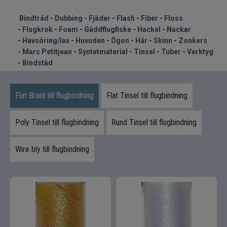
Syntetmaterial
Bindtråd
-
Dubbing
-
Fjäder
-
Flash
-
Fiber
-
Floss
Tinsel
-
Flugkrok
-
Foam
-
Gäddflugfiske
-
Hackel
-
Nackar
-
Havsöring/lax
-
Huvuden
-
Ögon
-
Hår
-
Skinn
-
Zonkers
-
Marc Petitjean
-
Syntetmaterial
-
Tinsel
-
Tuber
-
Verktyg
Tuber
-
Bindstäd
Verktyg bindstäd
Flat Braid till flugbindning
Flat Tinsel till flugbindning
Flugfiske
Poly Tinsel till flugbindning
Rund Tinsel till flugbindning
Vinterfiske
Wire bly till flugbindning
Kläder
Trolling
Specimenfiske