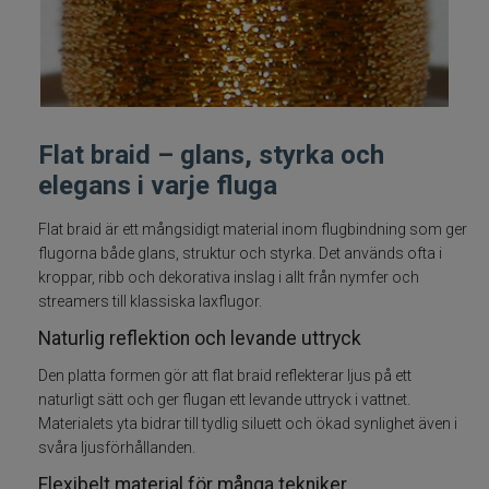
Fiskelinor
Småplock
Tillbehör
Flat braid – glans, styrka och
elegans i varje fluga
Flugbindning
Flat braid är ett mångsidigt material inom flugbindning som ger
flugorna både glans, struktur och styrka. Det används ofta i
Bindtråd
kroppar, ribb och dekorativa inslag i allt från nymfer och
streamers till klassiska laxflugor.
Dubbing
Naturlig reflektion och levande uttryck
Fjäder
Den platta formen gör att flat braid reflekterar ljus på ett
naturligt sätt och ger flugan ett levande uttryck i vattnet.
Materialets yta bidrar till tydlig siluett och ökad synlighet även i
Flash och Fiber
svåra ljusförhållanden.
Floss
Flexibelt material för många tekniker