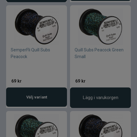
SemperFli Quill Subs
Quill Subs Peacock Green
Peacock
Small
69
kr
69
kr
Välj variant
Lägg i varukorgen