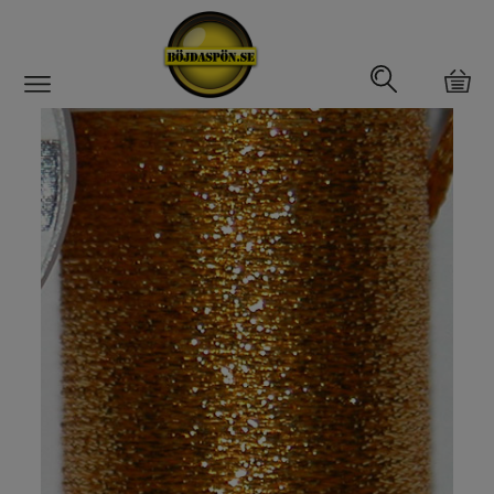
Gäddfemman
Abborrfemman
Interfiske
Rullar
Spön
Fiskeset
Fiskedrag