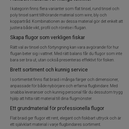
I kategorin finns flera varianter som flat tinsel, rund tinsel och
Flugkrok
poly tinsel samt tillhörande material som wire, bly och
koppartråd. Kombinationen av dessa material gör det enkelt att
Foam
justera både vikt, profil och rörelse i flugan.
Skapa flugor som verkligen fiskar
Gäddflugfiske
Rätt val av tinsel och förtyngning kan vara avgörande för hur
flugan beter sig i vattnet. Med rätt balans får du flugor som inte
Hackel nackar
bara ser bra ut, utan också presenteras effektivt för fisken.
Brett sortiment och kunnig service
Havsöring Lax
I sortimentet finns flat braid i många färger och dimensioner,
Huvuden ögon
anpassade för både nybörjare och erfarna flugbindare. Med
snabba leveranser och kunnig personal får du dessutom trygg
hjälp att hitta rätt material till dina flugmönster.
Hår skinn Zonkers
Ett grundmaterial för professionella flugor
Marc Petitjean
Flat braid ger flugor ett rent, elegant och fiskbart uttryck och är
ett självklart material i varje flugbindares sortiment.