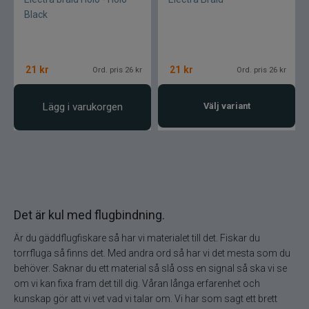
Black
21
kr
21
kr
Ord. pris 26 kr
Ord. pris 26 kr
Lägg i varukorgen
Välj variant
Det är kul med flugbindning.
Är du gäddflugfiskare så har vi materialet till det. Fiskar du
torrfluga så finns det. Med andra ord så har vi det mesta som du
behöver. Saknar du ett material så slå oss en signal så ska vi se
om vi kan fixa fram det till dig. Våran långa erfarenhet och
kunskap gör att vi vet vad vi talar om. Vi har som sagt ett brett