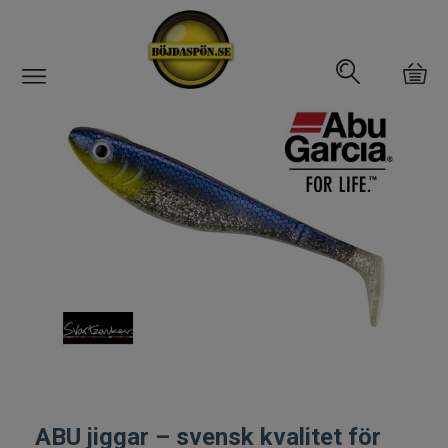
Gäddfemman
Abborrfemman
Interfiske
Rullar
Spön
Fiskeset
Fiskedrag
ABU jiggar – svensk kvalitet för