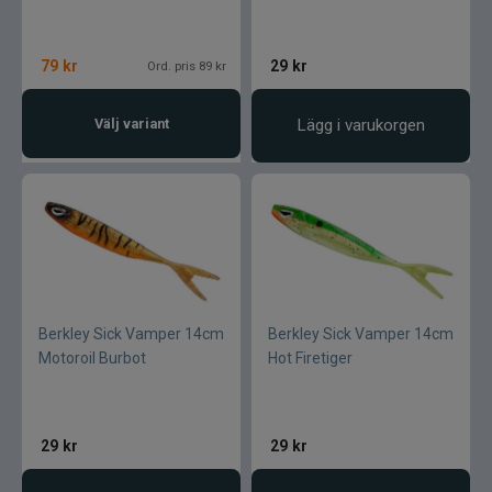
79
kr
29
kr
Ord. pris 89 kr
Välj variant
Lägg i varukorgen
Berkley Sick Vamper 14cm
Berkley Sick Vamper 14cm
Motoroil Burbot
Hot Firetiger
29
kr
29
kr