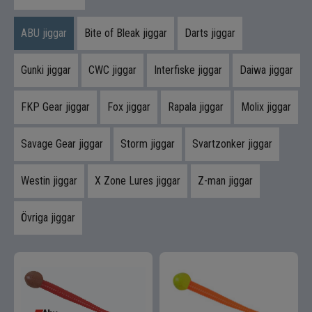
Flugbindning
ABU jiggar
Bite of Bleak jiggar
Darts jiggar
Flugfiske
Gunki jiggar
CWC jiggar
Interfiske jiggar
Daiwa jiggar
Vinterfiske
FKP Gear jiggar
Fox jiggar
Rapala jiggar
Molix jiggar
Kläder
Savage Gear jiggar
Storm jiggar
Svartzonker jiggar
Trolling
Specimenfiske
Westin jiggar
X Zone Lures jiggar
Z-man jiggar
Varumärken
Övriga jiggar