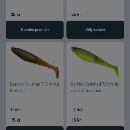
25
kr
25
kr
Bevaka produkt
Välj variant
Berkley Cullshad 7,5cm/4g
Berkley Cullshad 7,5cm/4g
Motoroil
Lime Chartreuse
1-pack
1-pack
15
kr
15
kr