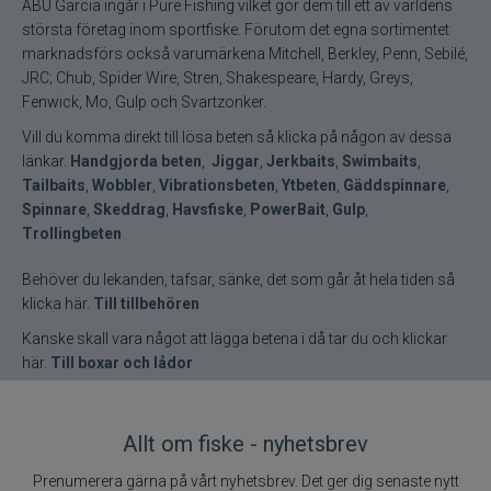
ABU Garcia ingår i Pure Fishing vilket gör dem till ett av världens
största företag inom sportfiske. Förutom det egna sortimentet
marknadsförs också varumärkena Mitchell, Berkley, Penn, Sebilé,
JRC; Chub, Spider Wire, Stren, Shakespeare, Hardy, Greys,
Fenwick, Mo, Gulp och Svartzonker.
Vill du komma direkt till lösa beten så klicka på någon av dessa
länkar.
Handgjorda beten
,
Jiggar
,
Jerkbaits
,
Swimbaits
,
Tailbaits
,
Wobbler
,
Vibrationsbeten
,
Ytbeten
,
Gäddspinnare
,
Spinnare
,
Skeddrag
,
Havsfiske
,
PowerBait
,
Gulp
,
Trollingbeten
Behöver du lekanden, tafsar, sänke, det som går åt hela tiden så
klicka här.
Till tillbehören
Kanske skall vara något att lägga betena i då tar du och klickar
här.
Till boxar och lådor
Allt om fiske - nyhetsbrev
Prenumerera gärna på vårt nyhetsbrev. Det ger dig senaste nytt