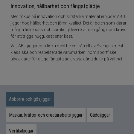
Innovation, hållbarhet och fångstglädje
Skeddrag
Med fokus på innovation och slitstarka material erbjuder ABU
jiggar hög hållbarhet och jämn kvalitet. Det är beten som klarar
Havsfiske
många fiskepass och samtidigt levererar den gång som krävs
för att trigga hugg, kast efter kast.
PowerBait/Gulp
Välj ABU jiggar och fiska med beten från ett av Sveriges mest
klassiska och respekterade varumärken inom sportfiske –
Trollingbeten
utvecklade för att ge fångstglädje varje gång du är på vattnet.
Spinnflugor
Fiskelinor
Abborre och gösjiggar
Småplock
Maskar, kräftor och creaturebaits jiggar
Gäddjiggar
Tillbehör
Vertikaljiggar