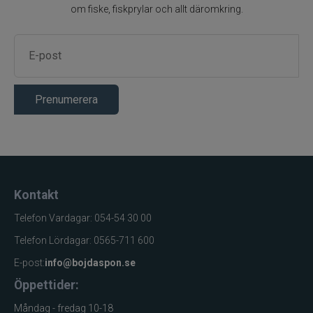
om fiske, fiskprylar och allt däromkring.
Prenumerera
Kontakt
Telefon Vardagar: 054-54 30 00
Telefon Lördagar: 0565-711 600
E-post:
info@bojdaspon.se
Öppettider:
Måndag - fredag 10-18