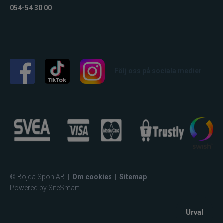
054-54 30 00
Följ oss på sociala medier
© Böjda Spön AB
|
Om cookies
|
Sitemap
Powered by SiteSmart
Urval