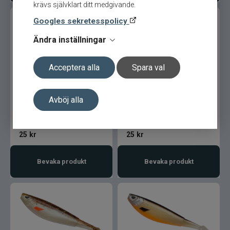
krävs självklart ditt medgivande.
Googles sekretesspolicy
Ändra inställningar
Acceptera alla
Spara val
Berkley Sick Flanker 10cm
Berkley Sick Flanker 10cm
Hot Yellow Perch
Hot Firetiger
Avböj alla
25
kr
25
kr
Bevaka produkt
Bevaka produkt