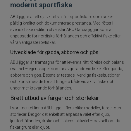
modernt sportfiske
Betespaket
ABU jiggar är ett självklart val för sportfiskare som söker
pålitlig kvalitet och dokumenterad prestanda. Med rötter i
Handgjorda beten
svensk fisketradition utvecklar ABU Garcia jiggar som är
anpassade för nordiska förhållanden och effektivt fiske efter
Jiggar och Gummibeten
våra vanligaste rovfiskar.
Utvecklade för gädda, abborre och gös
Jerkbaits - tailbaits
ABU jiggar är framtagna för att leverera rätt rörelse och balans
i vattnet – egenskaper som är avgörande vid fiske efter gädda,
Wobbler
abborre och gös. Betena är testade i verkliga fiskesituationer
och konstruerade för att fungera både vid aktivt fiske och
Vibrationsbeten Bladebaits
under mer krävande förhållanden.
Brett utbud av färger och storlekar
Ytbete
I sortimentet finns ABU jiggar i flera olika modeller, färger och
Gäddspinnare
storlekar. Det gör det enkelt att anpassa valet efter djup,
ljusförhållanden, årstid och fiskens aktivitet – oavsett om du
fiskar grunt eller djupt.
Spinnare