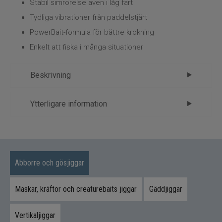
Flugbindning
Stabil simrörelse även i låg fart
Tydliga vibrationer från paddelstjärt
Flugfiske
PowerBait-formula för bättre krokning
Enkelt att fiska i många situationer
Vinterfiske
Beskrivning
Kläder
Trolling
Berkley PowerBait CullShad 10 cm –
Ytterligare information
precision för finessfiske
Märke
Berkley
Specimenfiske
Berkley PowerBait CullShad 10 cm är utvecklad
Tillverkare
Abu - 4.Beten
för situationer där en mindre, diskret presentation
Varumärken
gör skillnaden. Den kompakta storleken passar
Abborre och gösjiggar
perfekt när abborren är försiktig eller när
bytesfisken är liten.
Maskar, kräftor och creaturebaits jiggar
Gäddjiggar
Stabil gång med tydlig signal
Vertikaljiggar