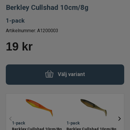
Berkley Cullshad 10cm/8g
Betespaket
1-pack
Handgjorda beten
Artikelnummer:
A1200003
Jiggar och Gummibeten
19
kr
Jerkbaits - tailbaits
Wobbler
Välj variant
Vibrationsbeten Bladebaits
Ytbete
Gäddspinnare
1-pack
1-pack
1-pa
Spinnare
Berkley Cullshad 10cm/8g
Berkley Cullshad 10cm/8g
Berk