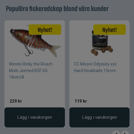
Doft
PowerBait
Populära fiskeredskap bland våra kunder
Teknik
PowerBait Honey Comb
Användning
Finessfiske, jiggfiske
Westin Ricky the Roach
CC Moore Odyssey xxx
Multi Jointed R2F G5
Hard Hookbaits 15mm
18cm/8
229
kr
119
kr
Lägg i varukorgen
Lägg i varukorgen