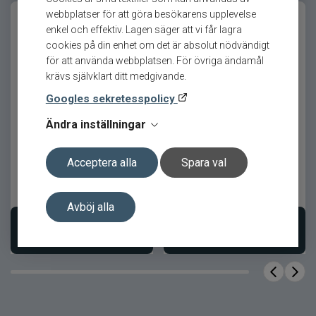
webbplatser för att göra besökarens upplevelse
Kompakt format anpassat för
enkel och effektiv. Lagen säger att vi får lagra
finessfiske
cookies på din enhet om det är absolut nödvändigt
Kraftig paddelstjärt med stabil
för att använda webbplatsen. För övriga ändamål
krävs självklart ditt medgivande.
simrörelse
Googles sekretesspolicy
Effektiv även vid låg
Zeel 120 12cm UV Ayu
Zeel 120 12cm UFO
invevningshastighet
Ändra inställningar
PowerBait-doft för längre hugg
Förbättrad hållbarhet med Honey
Acceptera alla
Spara val
Comb-teknik
15
kr
15
kr
Avböj alla
Produktfakta
Lägg i varukorgen
Lägg i varukorgen
Egenskap
Värde
Längd
10cm
Mjukbete /
Betestyp
paddelstjärtjigg