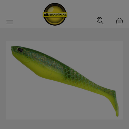
Gäddfemman
Abborrfemman
Interfiske
Rullar
Spön
Fiskeset
Fiskedrag