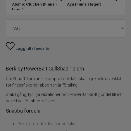
Atomic Chicken
(Finns i
Ayu
(Finns i lager)
Ghos
lager)
lage
Skeddrag
Havsfiske
PowerBait/Gulp
Lägg till i favoriter
Trollingbeten
Berkley PowerBait CullShad 10 cm
Spinnflugor
CullShad 10 cm är ett kompakt och lättfiskat mjukbete utvecklat
för finessfiske när abborren är försiktig.
Fiskelinor
Stabil gång, tydliga vibrationer och PowerBait-doft gör det till ett
säkert val för abborrefisket
Småplock
Snabba fördelar
Tillbehör
Perfekt storlek för finessfiske