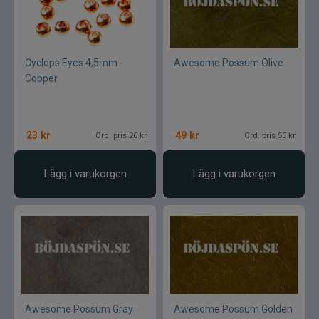
Wapsi
Watersnake
Cyclops Eyes 4,5mm -
Awesome Possum Olive
Copper
Westin
Wiggler
23
kr
49
kr
Ord. pris 26 kr
Ord. pris 55 kr
Wolfcreek Lures
Lägg i varukorgen
Lägg i varukorgen
X Zone
Xet
Yum
Zalt
Awesome Possum Gray
Awesome Possum Golden