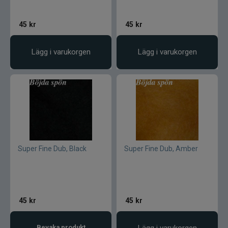
Textreme
45
kr
45
kr
The Fly Co
Lägg i varukorgen
Lägg i varukorgen
The Pig gummibete
Thermotic
Tiemco
Super Fine Dub, Black
Super Fine Dub, Amber
Tomic
Trouthunter
45
kr
45
kr
ULM
Bevaka produkt
Lägg i varukorgen