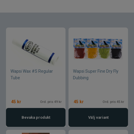
Armada
Baltic
Bios
BKK
Benecchi
Wapsi Wax #S Regular
Wapsi Super Fine Dry Fly
Billow Baits
Tube
Dubbing
Bite Of Bleak
45
kr
45
kr
Ord. pris 49 kr
Ord. pris 45 kr
Bomber
Bevaka produkt
Välj variant
Brewer Baits