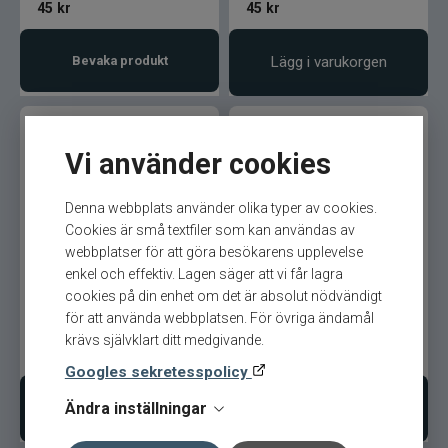
45
kr
45
kr
Rio
Bevaka produkt
Lägg i varukorgen
River2Sea
Ron Thompson
Vi använder cookies
Rovex
Denna webbplats använder olika typer av cookies.
Salmo
Cookies är små textfiler som kan användas av
webbplatser för att göra besökarens upplevelse
Super Fine Dub, Cinnamon
Super Fine Dub, Callibaetis
Savage Gear
enkel och effektiv. Lagen säger att vi får lagra
Caddis
cookies på din enhet om det är absolut nödvändigt
Scientific Anglers
för att använda webbplatsen. För övriga ändamål
krävs självklart ditt medgivande.
45
kr
45
kr
Scott
Googles sekretesspolicy
Ändra inställningar
Lägg i varukorgen
Lägg i varukorgen
Scotty