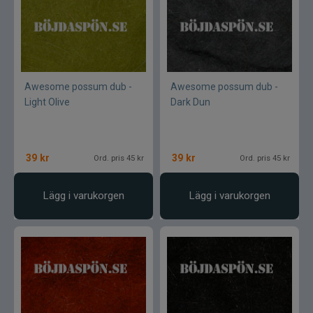
Awesome possum dub -
Awesome possum dub -
Light Olive
Dark Dun
39
kr
39
kr
Ord. pris 45 kr
Ord. pris 45 kr
Lägg i varukorgen
Lägg i varukorgen