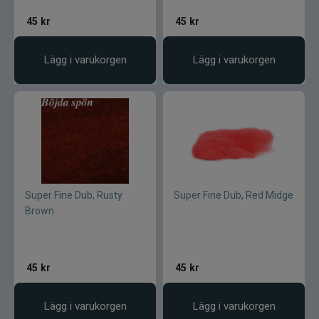
45
kr
45
kr
Lamson - Waterworks
Lägg i varukorgen
Lägg i varukorgen
Leech
LMP
Fibe
Loop
Super Fine Dub, Rusty
Super Fine Dub, Red Midge
Fladen
Brown
Fly Dressing
45
kr
45
kr
Fox Rage
Lägg i varukorgen
Lägg i varukorgen
Futurefly