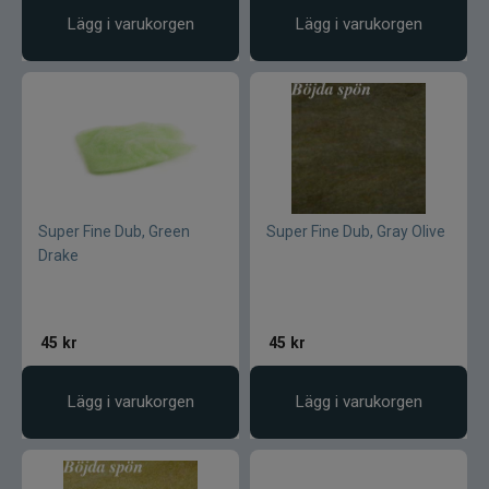
Lägg i varukorgen
Lägg i varukorgen
Maxximus
McLean
Mepps
Mitchell
Super Fine Dub, Green
Super Fine Dub, Gray Olive
Molix
Drake
Mora
45
kr
45
kr
Mustad
Lägg i varukorgen
Lägg i varukorgen
Myran
Nils Master