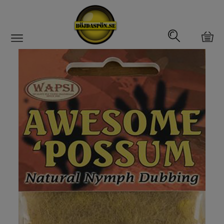
Gäddfemman
Abborrfemman
Interfiske
Rullar
Spön
Fiskeset
Fiskedrag