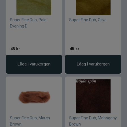
Gunki
Halco
Super Fine Dub, Pale
Super Fine Dub, Olive
Evening D
Headbanger
Hurricane
45
kr
45
kr
IFISH
Lägg i varukorgen
Lägg i varukorgen
Illex
Interfiske
Ismo
J:son
Super Fine Dub, March
Super Fine Dub, Mahogany
Brown
Brown