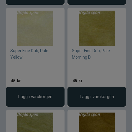
Gator
Gäddgapet
Gamakatsu
Super Fine Dub, Pale
Super Fine Dub, Pale
Yellow
Morning D
D.A.M
Gladsax
45
kr
45
kr
Daiwa
Lägg i varukorgen
Lägg i varukorgen
Guideline
Gulp