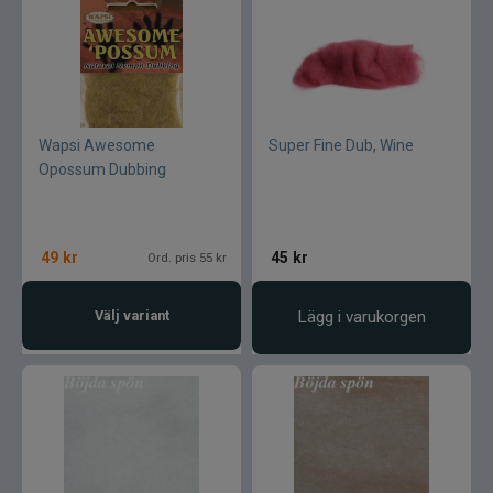
Blue fox skeddrag
Böjda spön
Berkley
Wapsi Awesome
Super Fine Dub, Wine
Opossum Dubbing
Blue fox Vibrax
Bergmans
49
kr
45
kr
Ord. pris 55 kr
BFT
Välj variant
Lägg i varukorgen
C&F Design
Costa
Cotton Cordell