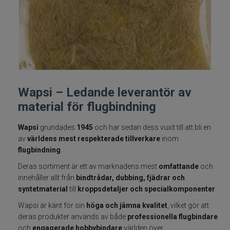
Fiskelinor
Småplock
Tillbehör
Wapsi – Ledande leverantör av
Flugbindning
material för flugbindning
Flugfiske
Wapsi
grundades
1945
och har sedan dess vuxit till att bli en
av
världens mest respekterade tillverkare
inom
Vinterfiske
flugbindning
.
Deras sortiment är ett av marknadens mest
omfattande
och
Kläder
innehåller allt från
bindtrådar, dubbing, fjädrar och
syntetmaterial
till
kroppsdetaljer och specialkomponenter
.
Trolling
Wapsi är känt för sin
höga och jämna kvalitet
, vilket gör att
deras produkter används av både
professionella flugbindare
Specimenfiske
och
engagerade hobbybindare
världen över.