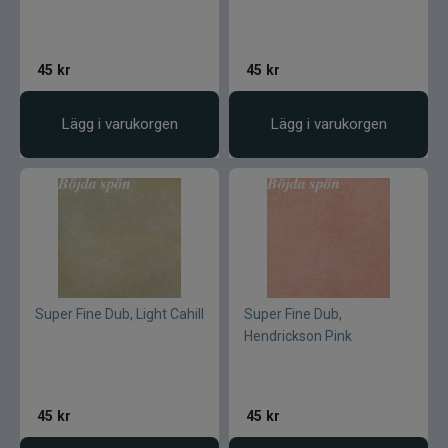
Jarvis Marine
Kamasan
45
kr
45
kr
Kanalgratis
Lägg i varukorgen
Lägg i varukorgen
Kero
Kinetic
LureLock
Super Fine Dub, Light Cahill
Super Fine Dub,
Loon
Hendrickson Pink
Lunker City
45
kr
45
kr
Martiini