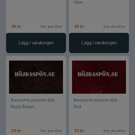
Olive
Övriga fiskemärken
49
kr
49
kr
Ord. pris 55 kr
Ord. pris 55 kr
Lägg i varukorgen
Lägg i varukorgen
Awesome possum dub -
Awesome possum dub -
Rusty Brown
Red
39
kr
39
kr
Ord. pris 45 kr
Ord. pris 45 kr