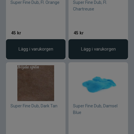
Pikewallis
Super Fine Dub, Fl. Orange
Super Fine Dub, Fl.
Chartreuse
Plano
Pikecraft
45
kr
45
kr
Powerbait
Lägg i varukorgen
Lägg i varukorgen
Pulz Bait
Prologic
Ram mounts
Super Fine Dub, Dark Tan
Super Fine Dub, Damsel
Rapala
Blue
Relax