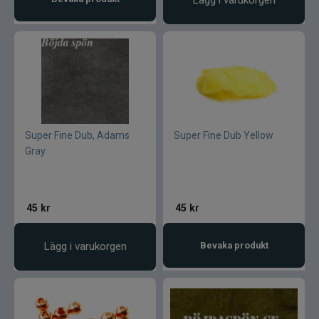
Ultimate Nordic
UNI produkter
UTC produkter
Veevus
Super Fine Dub, Adams
Super Fine Dub Yellow
Vicke
Gray
Viking herring
45
kr
45
kr
Vision
Lägg i varukorgen
Bevaka produkt
VK produkter
VMC