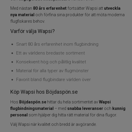
Med nästan
80 års erfarenhet
fortsätter Wapsi att
utveckla
Varumärken
nya material
och förfina sina produkter för att möta moderna
flugfiskares behov.
Grundéns
Varför välja Wapsi?
Mikado
Snart 80 års erfarenhet inom flugbindning
Ett av världens bredaste sortiment
13 Fishing
Konsekvent hög och pålitlig kvalitet
Material för alla typer av flugmönster
ABU Garcia
Favorit bland flugbindare världen över
Fox International
Köp Wapsi hos Böjdaspön.se
Hos
Böjdaspön.se
hittar du hela sortimentet av
Wapsi
AH Baits
flugbindningsmaterial
– med
snabba leveranser
och
kunnig
personal
som hjälper dig hitta rätt material för dina flugor.
Ahrex
Välj Wapsi när kvalitet och bredd är avgörande.