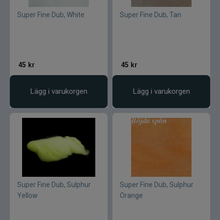
CWC
Super Fine Dub, White
Super Fine Dub, Tan
Cisco Kid
Dano Fly
45
kr
45
kr
Darts
Lägg i varukorgen
Lägg i varukorgen
Dometic
Drennan
Eastfields Lures
Super Fine Dub, Sulphur
Super Fine Dub, Sulphur
Eiger
Yellow
Orange
FKP-GEAR