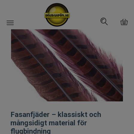
Gäddfemman
Abborrfemman
Interfiske
Rullar
Spön
Fasanfjäder – klassiskt och
Fiskeset
mångsidigt material för
Fiskedrag
flugbindning