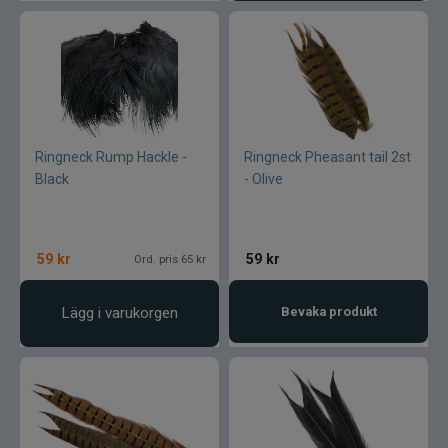
Ringneck Rump Hackle -
Ringneck Pheasant tail 2st
Black
- Olive
59
kr
59
kr
Ord. pris 65 kr
Lägg i varukorgen
Bevaka produkt