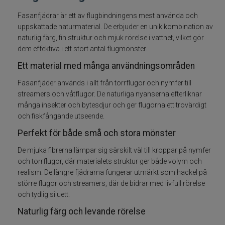
Fasanfjädrar är ett av flugbindningens mest använda och
Fiskelinor
uppskattade naturmaterial. De erbjuder en unik kombination av
naturlig färg, fin struktur och mjuk rörelse i vattnet, vilket gör
Småplock
dem effektiva i ett stort antal flugmönster.
Ett material med många användningsområden
Tillbehör
Fasanfjäder används i allt från torrflugor och nymfer till
Flugbindning
streamers och våtflugor. De naturliga nyanserna efterliknar
många insekter och bytesdjur och ger flugorna ett trovärdigt
och fiskfångande utseende.
Bindtråd
Perfekt för både små och stora mönster
Dubbing
De mjuka fibrerna lämpar sig särskilt väl till kroppar på nymfer
och torrflugor, där materialets struktur ger både volym och
Fjäder
realism. De längre fjädrarna fungerar utmärkt som hackel på
större flugor och streamers, där de bidrar med livfull rörelse
och tydlig siluett.
Flash och Fiber
Naturlig färg och levande rörelse
Floss