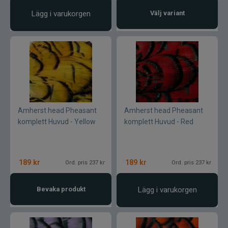
Lägg i varukorgen
Välj variant
Amherst head Pheasant
Amherst head Pheasant
komplett Huvud - Yellow
komplett Huvud - Red
189
kr
189
kr
Ord. pris 237 kr
Ord. pris 237 kr
Bevaka produkt
Lägg i varukorgen