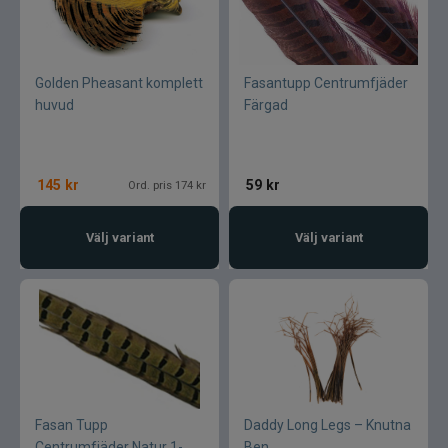
Golden Pheasant komplett
Fasantupp Centrumfjäder
huvud
Färgad
145
kr
59
kr
Ord. pris 174 kr
Välj variant
Välj variant
Fasan Tupp
Daddy Long Legs – Knutna
Centrumfjäder Natur 1-
Ben