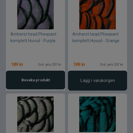
Amherst head Pheasant
Amherst head Pheasant
komplett Huvud - Purple
komplett Huvud - Orange
189
kr
189
kr
Ord. pris 237 kr
Ord. pris 237 kr
Bevaka produkt
Lägg i varukorgen