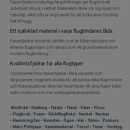
Fasanfjäderns naturliga färgskiftningar ger flugorna ett
autentiskt intryck i vattnet. Materialets fibrer rör sig mjukt och
Flugkrok
naturligt, vilket ofta är avgörande för att locka även försiktig
fisk till hugg.
Foam
Ett självklart material i varje flugbindares låda
Fasanfjädrar används världen över av både nybörjare och
Gäddflugfiske
erfarna flugbindare och räknas som ett grundmaterial inom
modern flugbindning.
Hackel nackar
Kvalitetsfjädrar för alla flugtyper
Havsöring Lax
I sortimentet finns fasanfjädrar i flera varianter och
färgnyanser, noggrant utvalda för att passa olika flugmönster
och fiskesituationer. Med rätt fasanfjäder får dina flugor både
Huvuden ögon
bättre funktion och mer övertygande presentation.
Hår skinn Zonkers
Bindtråd
-
Dubbing
-
Fjäder
-
Flash
-
Fiber
-
Floss
-
Flugkrok
-
Foam
-
Gäddflugfiske
-
Hackel
-
Nackar
Marc Petitjean
-
Havsöring/lax
-
Huvuden
-
Ögon
-
Hår
-
Skinn
-
Zonkers
-
Marc Petitjean
-
Syntetmaterial
-
Tinsel
-
Tuber
-
Verktyg