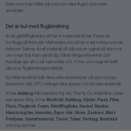
fiske som man håller på med och vilka flugor som man
använder.
Det är kul med flugbindning.
Är du gäddflugfiskare så har vi materialet till det. Fiskar du
torrfluga så finns det. Med andra ord så har vi det mesta som du
behöver. Saknar du ett material så slå oss en signal så ska vi se
om vi kan fixa fram det till dig. Våran långa erfarenhet och
kunskap gör att vi vet vad vi talar om. Vi har som sagt ett brett
utbud av flugbindningsmaterial.
Du hittar bindtråd från flera olika leverantörer så som Giorgio
Benecchii, UNI, UTC i många olika styrkor och till olika ändamål.
Vi har
dubbing
från Hareline, Fly-rite, The Fly Co, med flera. Listan
kan göras lång. Vi har
Bindtråd
,
Dubbing
,
Fjäder
,
Flash
,
Fiber
,
Floss
,
Flugkrok
,
Foam
,
Gäddflugfiske
,
Hackel
,
Nackar
,
Havsöring/lax
,
Huvuden
,
Ögon
,
Hår
,
Skinn
,
Zonkers
,
Marc
Petitjean
,
Syntetmaterial
,
Tinsel
,
Tuber
,
Verktyg
,
Bindstäd
och mycket mer.