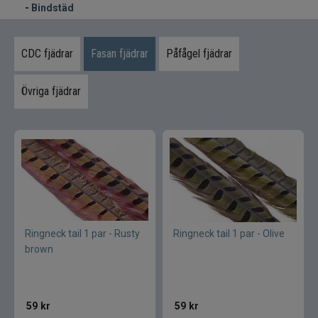
Syntetmaterial
-
Bindstäd
Tinsel
CDC fjädrar
Fasan fjädrar
Påfågel fjädrar
Tuber
Övriga fjädrar
Verktyg bindstäd
Flugfiske
Vinterfiske
Kläder
Ringneck tail 1 par - Rusty
Ringneck tail 1 par - Olive
brown
Trolling
Specimenfiske
59
kr
59
kr