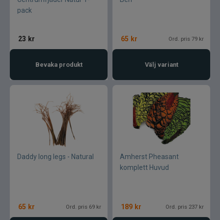
pack
23
kr
65
kr
Ord. pris 79 kr
Bevaka produkt
Välj variant
Daddy long legs - Natural
Amherst Pheasant
komplett Huvud
65
kr
189
kr
Ord. pris 69 kr
Ord. pris 237 kr