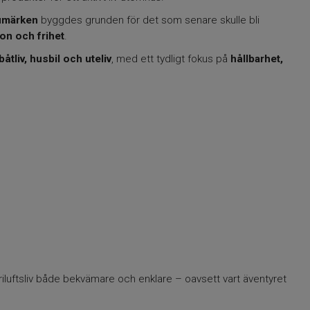
rumärken
byggdes grunden för det som senare skulle bli
ion och frihet
.
åtliv, husbil och uteliv
, med ett tydligt fokus på
hållbarhet,
riluftsliv både bekvämare och enklare – oavsett vart äventyret