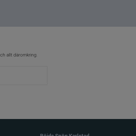
ch allt däromkring.
Böjda Spön Karlstad