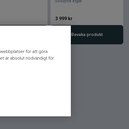
Sittdyna ingår
3 999
kr
vaka produkt
Bevaka produkt
webbplatser för att göra
et är absolut nödvändigt för