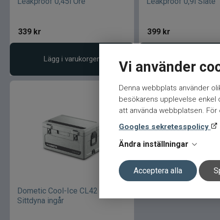
Leakproof 0,45l Ore
Leakproof 0,9l Slate
339
kr
399
kr
Lägg i varukorgen
Lägg i varukor
Vi använder co
Denna webbplats använder olik
besökarens upplevelse enkel oc
att använda webbplatsen. För ö
Googles sekretesspolicy
Ändra inställningar
Acceptera alla
S
Dometic Cool-Ice CL42 43L
Sittdyna ingår