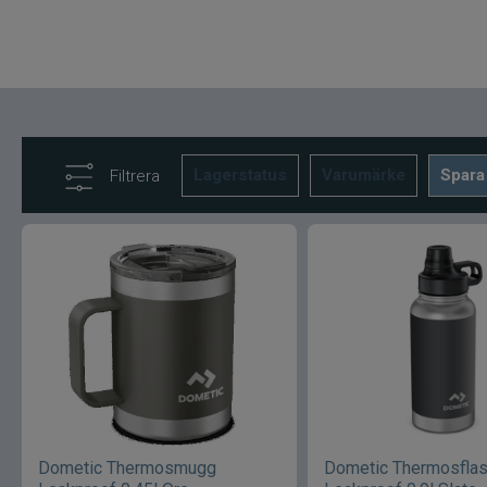
Lagerstatus
Varumärke
Spara
Filtrera
Dometic Thermosmugg
Dometic Thermosfla