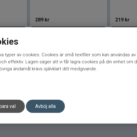
289
kr
219
kr
gen
Lägg i varukorgen
Be
okies
a typer av cookies. Cookies är små textfiler som kan användas av 
h effektiv. Lagen säger att vi får lagra cookies på din enhet om d
vriga ändamål krävs självklart ditt medgivande.
para val
Avböj alla