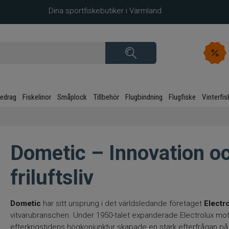
Dina sportfiskebutiker i Värmland
kedrag
Fiskelinor
Småplock
Tillbehör
Flugbindning
Flugfiske
Vinterfis
Dometic – Innovation oc
friluftsliv
Dometic
har sitt ursprung i det världsledande företaget
Electr
vitvarubranschen. Under 1950-talet expanderade Electrolux mo
efterkrigstidens högkonjunktur skapade en stark efterfrågan på p