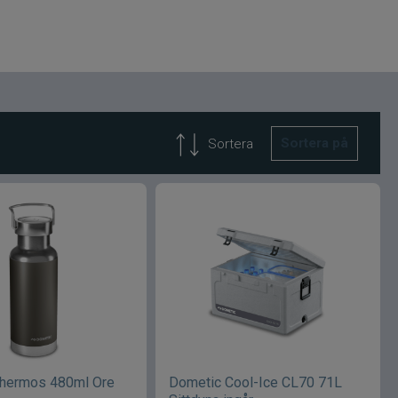
Sortera på
Sortera
Thermos 480ml Ore
Dometic Cool-Ice CL70 71L