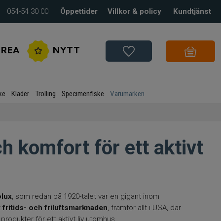
054-54 30 00
Öppettider
Villkor & policy
Kundtjänst
REA
NYTT
ke
Kläder
Trolling
Specimenfiske
Varumärken
h komfort för ett aktivt
olux
, som redan på 1920-talet var en gigant inom
t
fritids- och friluftsmarknaden
, framför allt i USA, där
rodukter för ett aktivt liv utomhus.