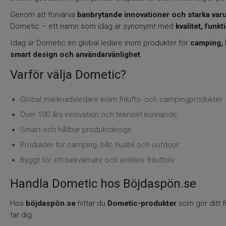
Genom att förvärva
banbrytande innovationer och starka va
Dometic – ett namn som idag är synonymt med
kvalitet, funkt
Idag är Dometic en global ledare inom produkter för
camping, b
smart design och användarvänlighet
.
Varför välja Dometic?
Global marknadsledare inom frilufts- och campingprodukter
Över 100 års innovation och tekniskt kunnande
Smart och hållbar produktdesign
Produkter för camping, båt, husbil och outdoor
Byggt för ett bekvämare och enklare friluftsliv
Handla Dometic hos Böjdaspön.se
Hos
böjdaspön.se
hittar du
Dometic-produkter
som gör ditt f
tar dig.