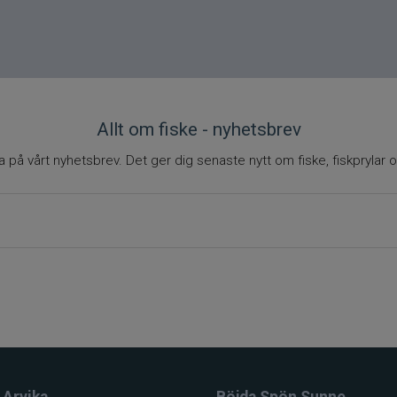
Allt om fiske - nyhetsbrev
på vårt nyhetsbrev. Det ger dig senaste nytt om fiske, fiskprylar o
 Arvika
Böjda Spön Sunne