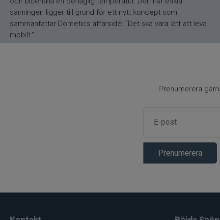
och bibehålla en behaglig temperatur. Den här enkla
sanningen ligger till grund för ett nytt koncept som
sammanfattar Dometics affärsidé: “Det ska vara lätt att leva
mobilt.”
Prenumerera gärna 
Prenumerera
Kontakt
Böjda Spön