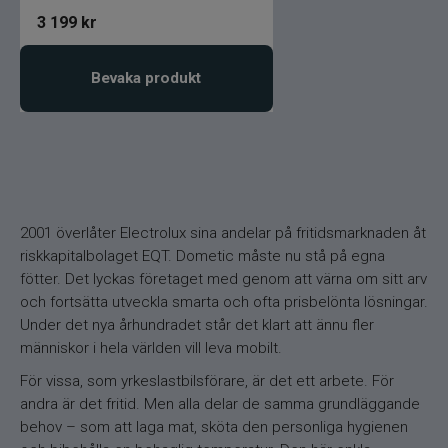
3 199
kr
Bevaka produkt
2001 överlåter Electrolux sina andelar på fritidsmarknaden åt
riskkapitalbolaget EQT. Dometic måste nu stå på egna
fötter. Det lyckas företaget med genom att värna om sitt arv
och fortsätta utveckla smarta och ofta prisbelönta lösningar.
Under det nya århundradet står det klart att ännu fler
människor i hela världen vill leva mobilt.
För vissa, som yrkeslastbilsförare, är det ett arbete. För
andra är det fritid. Men alla delar de samma grundläggande
behov – som att laga mat, sköta den personliga hygienen