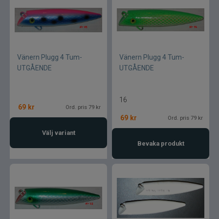
Flugbindning
Flugfiske
Vinterfiske
Vänern Plugg 4 Tum-
Vänern Plugg 4 Tum-
UTGÅENDE
UTGÅENDE
Kläder
16
Trolling
69
kr
Ord. pris 79 kr
69
kr
Ord. pris 79 kr
Specimenfiske
Välj variant
Bevaka produkt
Varumärken