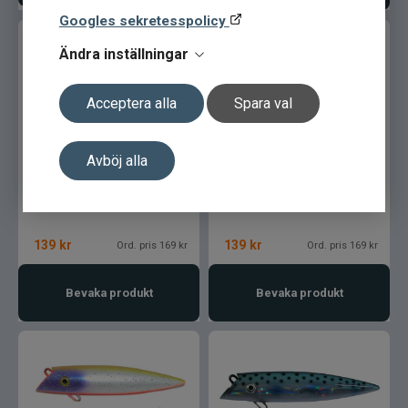
Googles sekretesspolicy
Ändra inställningar
Acceptera alla
Spara val
Tomic Classic 4" 151210a
Tomic Classic 4" 121714c
Avböj alla
139
kr
139
kr
Ord. pris 169 kr
Ord. pris 169 kr
Bevaka produkt
Bevaka produkt