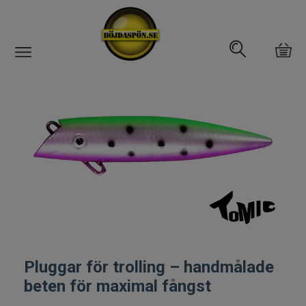
Gäddfemman
Abborrfemman
Interfiske
Rullar
Spön
Fiskeset
Pluggar för trolling – handmålade
beten för maximal fångst
Fiskedrag