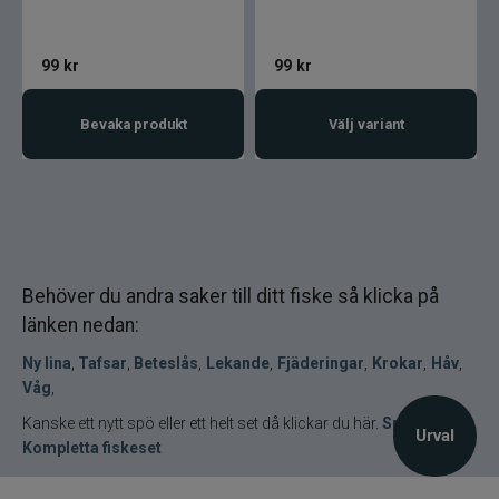
99
kr
99
kr
Bevaka produkt
Välj variant
Behöver du andra saker till ditt fiske så klicka på
länken nedan:
,
,
,
,
,
Ny lina
,
Tafsar
,
Beteslås
Lekande
Fjäderingar
Krokar
Håv
,
Våg
Kanske ett nytt spö eller ett helt set då klickar du här.
Spön
,
Urval
Kompletta fiskeset