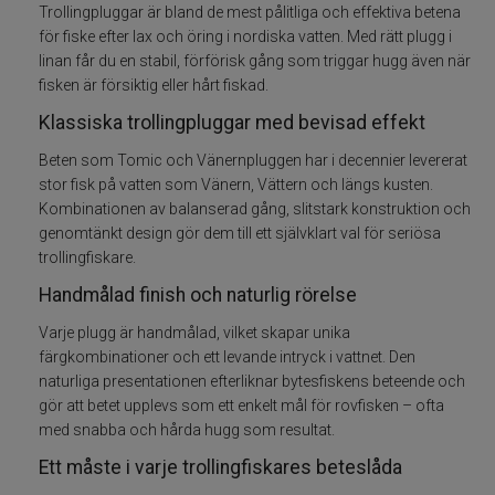
Trollingpluggar är bland de mest pålitliga och effektiva betena
Betespaket
för fiske efter lax och öring i nordiska vatten. Med rätt plugg i
linan får du en stabil, förförisk gång som triggar hugg även när
fisken är försiktig eller hårt fiskad.
Handgjorda beten
Klassiska trollingpluggar med bevisad effekt
Jiggar och Gummibeten
Beten som Tomic och Vänernpluggen har i decennier levererat
stor fisk på vatten som Vänern, Vättern och längs kusten.
Jerkbaits - tailbaits
Kombinationen av balanserad gång, slitstark konstruktion och
genomtänkt design gör dem till ett självklart val för seriösa
trollingfiskare.
Wobbler
Handmålad finish och naturlig rörelse
Vibrationsbeten Bladebaits
Varje plugg är handmålad, vilket skapar unika
färgkombinationer och ett levande intryck i vattnet. Den
Ytbete
naturliga presentationen efterliknar bytesfiskens beteende och
gör att betet upplevs som ett enkelt mål för rovfisken – ofta
med snabba och hårda hugg som resultat.
Gäddspinnare
Ett måste i varje trollingfiskares beteslåda
Spinnare