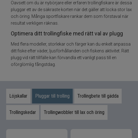
Oavsett om du är nybörjare eller erfaren trollingfiskare är dessa
pluggar ett av de säkraste korten när det gäller att locka stor lax
Skeddrag
och öring. Många sportfiskare rankar dem som förstaval när
resultat verkligen räknas.
Havsfiske
Optimera ditt trollingfiske med rätt val av plugg
Med flera modeller, storlekar och färger kan du enkelt anpassa
PowerBait/Gulp
ditt fiske efter väder, ljusförhållanden och fiskens aktivitet. Rätt
plugg vid rätt tillfälle kan förvandla ett vanligt pass till en
Trollingbeten
oförglömlig fångstdag.
Spinnflugor
Fiskelinor
Löjskallar
Pluggar till trolling
Trollingbete till gädda
Småplock
Trollingskedar
Trollingwobbler till lax och öring
Tillbehör